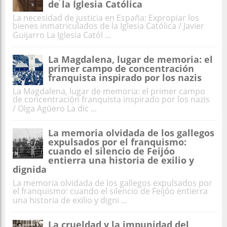
de la Iglesia Católica
La necesidad de justicia en España: Expropiar los
bienes inmatriculados de la Iglesia Católica / Javier
Guijarro La Iglesia Catól ...
La Magdalena, lugar de memoria: el
primer campo de concentración
franquista inspirado por los nazis
La Magdalena, lugar de memoria: el primer campo
de concentración franquista inspirado por los nazis
/ Olga Agüero La dic ...
La memoria olvidada de los gallegos
expulsados por el franquismo:
cuando el silencio de Feijóo
entierra una historia de exilio y
dignida
La memoria olvidada de los gallegos expulsados por
el franquismo: cuando el silencio de Feijóo entierra
una historia de exilio y digni ...
La crueldad y la impunidad del