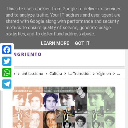
This site uses cookies from Google to deliver its services
and to analyze traffic. Your IP address and user-agent are
shared with Google along with performance and security
metrics to ensure quality of service, generate usage
statistics, and to detect and address abuse.
LOS OLVIDADOS DE LA TRANSICIÓN.
LEARN MORE
GOT IT
TESTIMONIOS DE UN PERIODO
SANGRIENTO
Facebook
Twitter
Inicio
antifascismo
Cultura
La Transición
régimen
repres
WhatsApp
Telegram