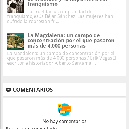
franquismo
La crueldad y la impunidad del
franquismoJesús Béjar Sánchez Las mujeres han
sufrido la represión fr ...
La Magdalena: un campo de
concentración por el que pasaron
más de 4.000 personas
La Magdalena: un campo de concentración por el
que pasaron más de 4.000 personas / Erik VegasEl
escritor e historiador Alberto Santama ...
COMENTARIOS
No hay comentarios
Publicar un comentario