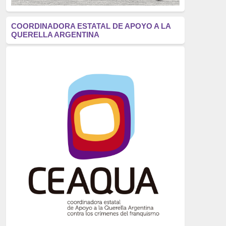
antifascismo
(1006)
COORDINADORA ESTATAL DE APOYO A LA
QUERELLA ARGENTINA
Eventos
(914)
Historia
(752)
Crímenes del franquismo
(721)
dictadura
(699)
Feminismo
(607)
neofranquismo
(567)
Justicia Universal
(527)
Derechos Humanos
(522)
Nacionalcatolicismo
(514)
Exilio
(506)