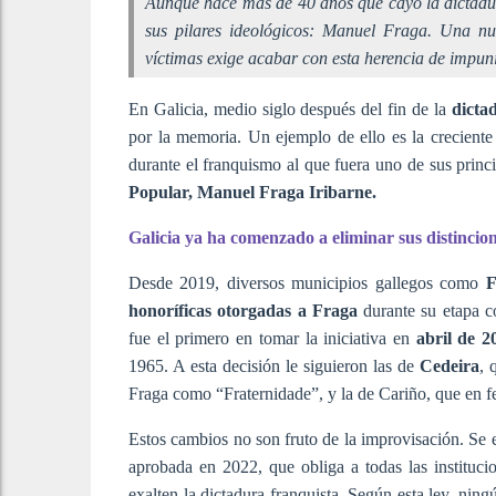
Aunque hace más de 40 años que cayó la dictadur
sus pilares ideológicos: Manuel Fraga. Una nu
víctimas exige acabar con esta herencia de impun
En Galicia, medio siglo después del fin de la
dicta
por la memoria. Un ejemplo de ello es la creciente p
durante el franquismo al que fuera uno de sus princ
Popular, Manuel Fraga Iribarne.
Galicia ya ha comenzado a eliminar sus distincio
Desde 2019, diversos municipios gallegos como
Fe
honoríficas otorgadas a Fraga
durante su etapa
fue el primero en tomar la iniciativa en
abril de 2
1965. A esta decisión le siguieron las de
Cedeira
, 
Fraga como “Fraternidade”, y la de Cariño, que en f
Estos cambios no son fruto de la improvisación. S
aprobada en 2022, que obliga a todas las institucio
exalten la dictadura franquista. Según esta ley, ni