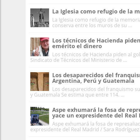
La Iglesia como refugio de la 
La Iglesia como refugio de la memoria
conserva entre los muros de su ...
Los técnicos de Hacienda piden
emérito el dinero
Los técnicos de Hacienda piden al go
Sindicato de Técnicos del Ministerio de ...
Los desaparecidos del franquis
Argentina, Perú y Guatemala
Los desaparecidos del franquismo sup
y Guatemala Se estima que entre 114. ...
Aspe exhumará la fosa de repr
yace un expresidente del Real
Aspe exhumará la fosa de represalia
expresidente del Real Madrid / Sara Rodríguez E