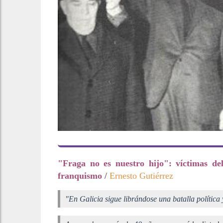
"Fraga no es nuestro hijo": víctimas del
franquismo
/
E
rnesto Gutiérrez
"En Galicia sigue librándose una batalla polític