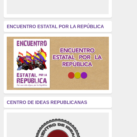
derecho a decidir
(376)
revolución
(312)
América Latina
(305)
ENCUENTRO ESTATAL POR LA REPÚBLICA
Exhumación
(304)
Golpe de Estado
(304)
Brigadas Internacionales
(303)
pensamiento
(294)
Revisionismo
(289)
La Transición
(275)
CENTRO DE IDEAS REPUBLICANAS
presos políticos
(273)
educación pública
(270)