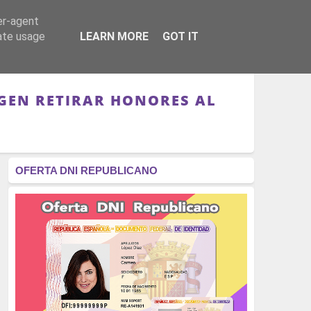
er-agent
RÉGIMEN - MONARQUÍA
CULTURA - LIBROS
rate usage
LEARN MORE
GOT IT
IGEN RETIRAR HONORES AL
OFERTA DNI REPUBLICANO