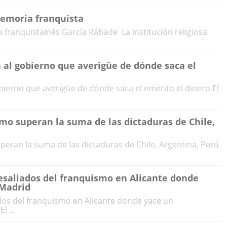
memoria franquista
 franquistaInés García Rábade La institución religiosa
 al gobierno que averigüe de dónde saca el
bierno que averigüe de dónde saca el emérito el dinero El
mo superan la suma de las dictaduras de Chile,
eran la suma de las dictaduras de Chile, Argentina, Perú
esaliados del franquismo en Alicante donde
 Madrid
dos del franquismo en Alicante donde yace un
l ...