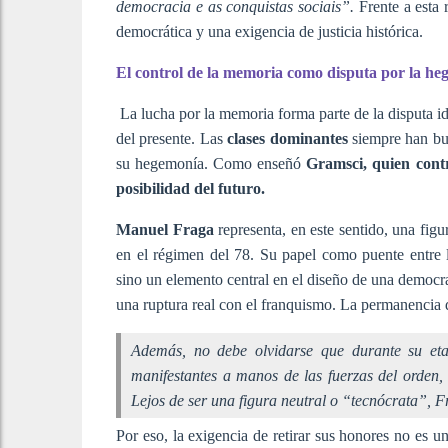
democracia e as conquistas sociais”.
Frente a esta r
democrática y una exigencia de justicia histórica.
El control de la memoria como disputa por la h
La lucha por la memoria forma parte de la disputa id
del presente. Las
clases dominantes
siempre han bus
su hegemonía. Como enseñó
Gramsci,
quien contr
posibilidad del futuro.
Manuel Fraga
representa, en este sentido, una fig
en el régimen del 78. Su papel como puente entre l
sino un elemento central en el diseño d
e una democrac
una ruptura real con el franquismo. La permanencia d
Además, no debe olvidarse que durante su eta
manifestantes a manos de las fuerzas del orden
Lejos de ser una figura neutral o “tecnócrata”, Fr
Por eso, la exigencia de retirar sus honores no es u