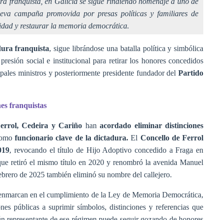
a franquista, en Galicia se sigue rindiendo homenaje a uno de
eva campaña promovida por presas políticas y familiares de
idad y restaurar la memoria democrática.
dura franquista
, sigue librándose una batalla política y simbólica
resión social e institucional para retirar los honores concedidos
ipales ministros y posteriormente presidente fundador del
Partido
nes franquistas
rrol, Cedeira y Cariño
han
acordado eliminar distinciones
 como
funcionario clave de la dictadura.
El
Concello de Ferrol
019
, revocando el título de Hijo Adoptivo concedido a Fraga en
que retiró el mismo título en 2020 y renombró la avenida Manuel
ebrero de 2025 también eliminó su nombre del callejero.
e enmarcan en el cumplimiento de la Ley de Memoria Democrática,
nes públicas a suprimir símbolos, distinciones y referencias que
ngún representante de ese régimen puede seguir gozando de honores