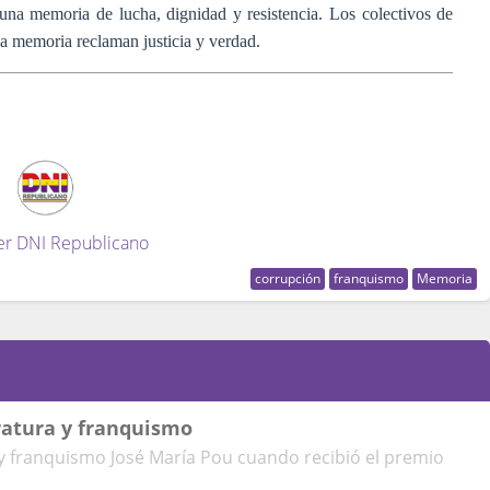
una memoria de lucha, dignidad y resistencia. Los colectivos de
r la memoria reclaman justicia y verdad.
er DNI Republicano
corrupción
franquismo
Memoria
ratura y franquismo
 y franquismo José María Pou cuando recibió el premio