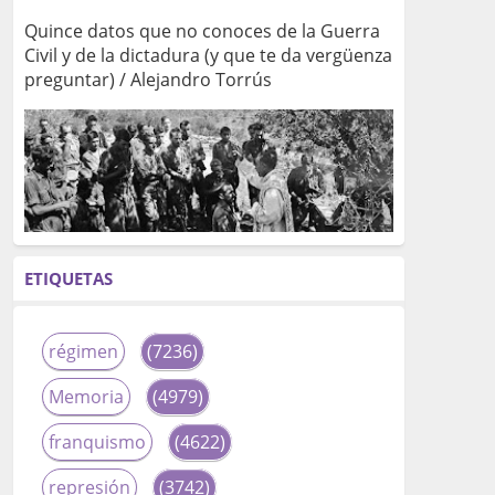
Quince datos que no conoces de la Guerra
Civil y de la dictadura (y que te da vergüenza
preguntar) / Alejandro Torrús
ETIQUETAS
régimen
(7236)
Memoria
(4979)
franquismo
(4622)
represión
(3742)