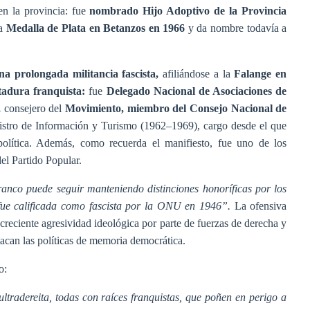
en la provincia: fue
nombrado Hijo Adoptivo de la Provincia
la
Medalla de Plata en Betanzos en 1966
y da nombre todavía a
na prolongada militancia fascista,
afiliándose a la
Falange en
ctadura franquista:
fue
Delegado Nacional de Asociaciones de
,
consejero del
Movimiento, miembro del Consejo Nacional de
nistro de Información y Turismo (1962–1969), cargo desde el que
política. Además, como recuerda el manifiesto, fue uno de los
el Partido Popular.
anco puede seguir manteniendo distinciones honoríficas por los
 fue calificada como fascista por la ONU en 1946”.
La ofensiva
reciente agresividad ideológica por parte de fuerzas de derecha y
tacan las políticas de memoria democrática.
o:
ultradereita, todas con raíces franquistas, que poñen en perigo a