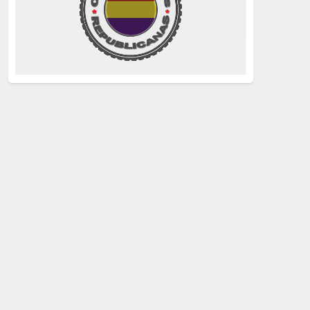
La Izquierda
(260)
justicia
(258)
Holocausto
(239)
Maquis
(237)
capitalismo
(228)
crisis sanitaria
(228)
Catalunya Proces
(227)
Lucha de clases
(211)
comunismo
(208)
bebés robados
(199)
Imperialismo
(189)