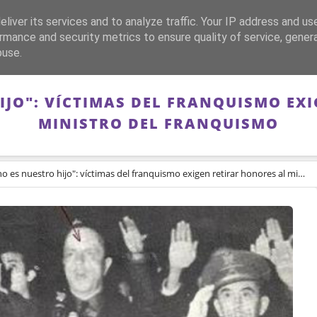
liver its services and to analyze traffic. Your IP address and us
CA
FRANQUISMO
GUERRA DE ESPAÑA
MEMORIA
rmance and security metrics to ensure quality of service, gene
buse.
IJO": VÍCTIMAS DEL FRANQUISMO EX
MINISTRO DEL FRANQUISMO
 es nuestro hijo": víctimas del franquismo exigen retirar honores al ministro del franquismo