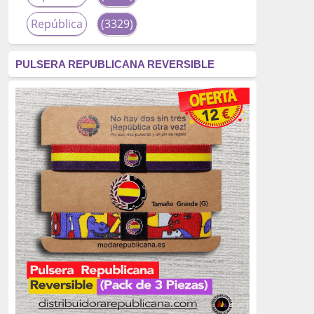
República
(3329)
corrupción
(3266)
PULSERA REPUBLICANA REVERSIBLE
fascismo
(2677)
tardofranquismo
(2320)
Actualidad
(2319)
monarquía
(2253)
borbones
(2176)
Cultura
(2163)
Guerra
(1674)
genocidio
(1234)
mujer
(1070)