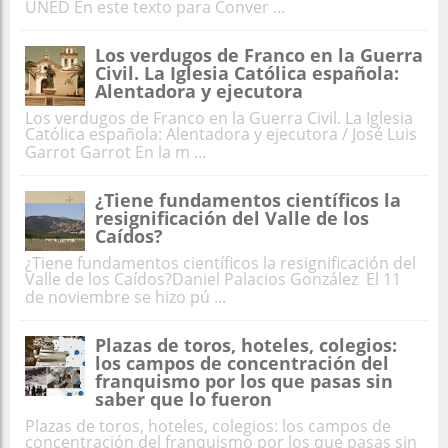
UNED En este texto para Conver ...
Los verdugos de Franco en la Guerra
Civil. La Iglesia Católica española:
Alentadora y ejecutora
Los verdugos de Franco en la Guerra Civil. La Iglesia
Católica española: Alentadora y ejecutora / José Luis
Garrot Garrot En la m ...
¿Tiene fundamentos científicos la
resignificación del Valle de los
Caídos?
¿Tiene fundamentos científicos la resignificación del
Valle de los Caídos?Daniel Palacios González El 11
de noviembre se hizo pú ...
Plazas de toros, hoteles, colegios:
los campos de concentración del
franquismo por los que pasas sin
saber que lo fueron
Plazas de toros, hoteles, colegios: los campos de
concentración del franquismo por los que pasas sin