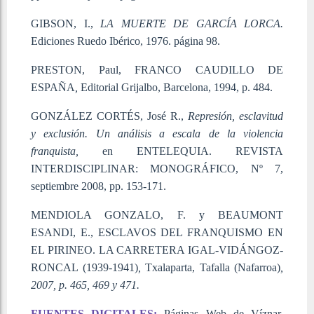
GIBSON, I.,
LA MUERTE DE GARCÍA LORCA
.
Ediciones Ruedo Ibérico, 1976. página 98.
PRESTON, Paul, FRANCO CAUDILLO DE
ESPAÑA
,
Editorial Grijalbo, Barcelona, 1994, p. 484.
GONZÁLEZ CORTÉS, José R.,
Represión, esclavitud
y exclusión. Un análisis a escala de la violencia
franquista,
en ENTELEQUIA. REVISTA
INTERDISCIPLINAR: MONOGRÁFICO, Nº 7,
septiembre 2008, pp. 153-171.
MENDIOLA GONZALO, F. y BEAUMONT
ESANDI, E., ESCLAVOS DEL FRANQUISMO EN
EL PIRINEO. LA CARRETERA IGAL-VIDÁNGOZ-
RONCAL (1939-1941)
,
Txalaparta, Tafalla (Nafarroa)
,
2007, p. 465, 469 y 471.
FUENTES DIGITALES:
Páginas Web de Víznar,