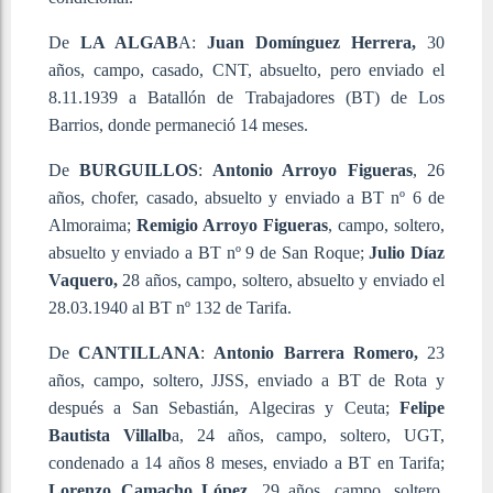
De
LA
ALGAB
A:
Juan
Domínguez Herrera,
30
años, campo, casado, CNT, absuelto, pero enviado el
8.11.1939 a Batallón de Trabajadores (BT) de Los
Barrios, donde permaneció 14 meses.
De
BURGUILLOS
:
Antonio
Arroyo Figueras
, 26
años, chofer, casado, absuelto y enviado a BT nº 6 de
Almoraima;
Remigio Arroyo Figueras
, campo, soltero,
absuelto y enviado a BT nº 9 de San Roque;
Julio
Díaz
Vaquero,
28 años, campo, soltero, absuelto y enviado el
28.03.1940 al BT nº 132 de Tarifa.
De
CANTILLANA
:
Antonio
Barrera Romero,
23
años, campo, soltero, JJSS, enviado a BT de Rota y
después a San Sebastián, Algeciras y Ceuta;
Felipe
Bautista Villalb
a, 24 años, campo, soltero, UGT,
condenado a 14 años 8 meses, enviado a BT en Tarifa;
Lorenzo Camacho López
, 29 años, campo, soltero,