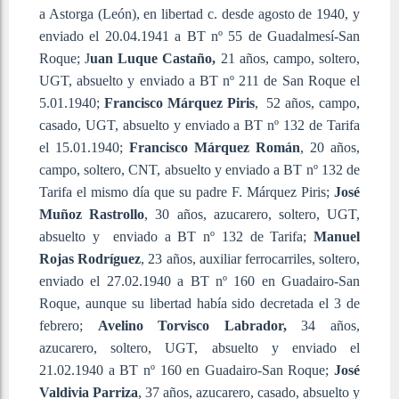
a Astorga (León), en libertad c. desde agosto de 1940, y
enviado el 20.04.1941 a BT nº 55 de Guadalmesí-San
Roque; J
uan Luque Castaño,
21 años, campo, soltero,
UGT, absuelto y enviado a BT nº 211 de San Roque el
5.01.1940;
Francisco Márquez Piris
, 52 años, campo,
casado, UGT, absuelto y enviado a BT nº 132 de Tarifa
el 15.01.1940;
Francisco
Márquez Román
, 20 años,
campo, soltero, CNT, absuelto y enviado a BT nº 132 de
Tarifa el mismo día que su padre F. Márquez Piris;
José
Muñoz Rastrollo
, 30 años, azucarero, soltero, UGT,
absuelto y enviado a BT nº 132 de Tarifa;
Manuel
Rojas Rodríguez
, 23 años, auxiliar ferrocarriles, soltero,
enviado el 27.02.1940 a BT nº 160 en Guadairo-San
Roque, aunque su libertad había sido decretada el 3 de
febrero;
Avelino Torvisco Labrador,
34 años,
azucarero, soltero, UGT, absuelto y enviado el
21.02.1940 a BT nº 160 en Guadairo-San Roque;
José
Valdivia Parriza
, 37 años, azucarero, casado, absuelto y