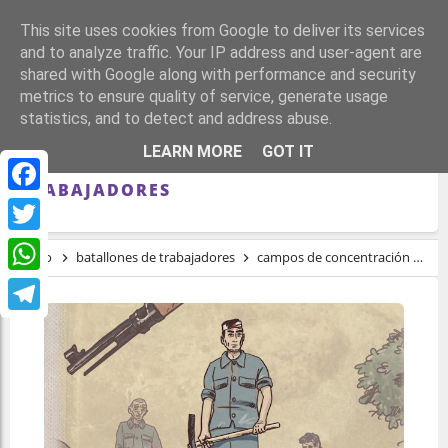
This site uses cookies from Google to deliver its services
and to analyze traffic. Your IP address and user-agent are
shared with Google along with performance and security
metrics to ensure quality of service, generate usage
statistics, and to detect and address abuse.
ESCLAVOS DE FRANCO (II): PRESOS
LEARN MORE
GOT IT
POLÍTICOS EN BATALLONES DE
TRABAJADORES
Facebook
Twitter
Inicio
batallones de trabajadores
campos de concentración
es
WhatsApp
Telegram