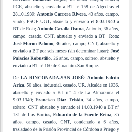
PCE, absuelto y enviado a BT nº 158 de Algeciras el
28.10.1939;
Antonio Carrera Rivera
, 43 años, campo,
viudo, PSOE-UGT, absuelto y enviado el 8.03.1940 a
BT de Rota;
Antonio Cazalla Osuna
, Antonio, 36 años,
campo, casado, CNT, absuelto y enviado a BT Rota;
José Morón Palomo
, 36 años, campo, CNT, absuelto y
enviado a BT por seis meses (sin determinar lugar);
José
Palacios Robustillo
, 26 años, campo, soltero, absuelto y
enviado a BT nº 160 de Guadairo-San Roque.
De
LA RINCONADA-SAN JOSÉ
:
Antonio
Falcón
Ariza
, 50 años, industrial, casado, UR, Alcalde en 1936,
absuelto y enviado a BT n.º 4 de La Almoraima el
9.03.1940;
Francisco Díaz Tristán
, 34 años, campo,
soltero, CNT, absuelto y enviado el 14.03.1940 a BT nº
131 de Los Barrios;
Eduardo de la Fuente Reina
, 35
años, campo, casado, CNT, condenado a 6 años,
trasladado de la Prisión Provincial de Córdoba a Priego y