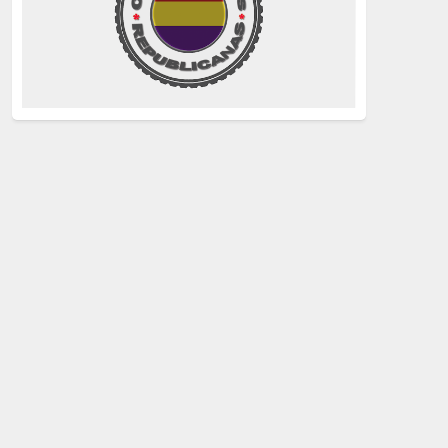
La Izquierda
(260)
justicia
(258)
Holocausto
(239)
Maquis
(237)
capitalismo
(228)
crisis sanitaria
(228)
Catalunya Proces
(227)
Lucha de clases
(211)
comunismo
(208)
bebés robados
(199)
Imperialismo
(189)