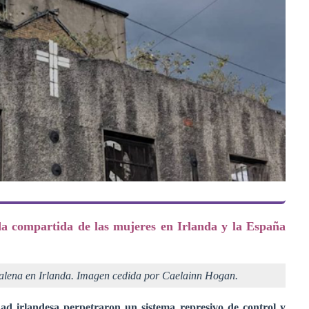
ida compartida de las mujeres en Irlanda y la España
dalena en Irlanda. Imagen cedida por Caelainn Hogan.
edad irlandesa perpetraron un sistema represivo de control y