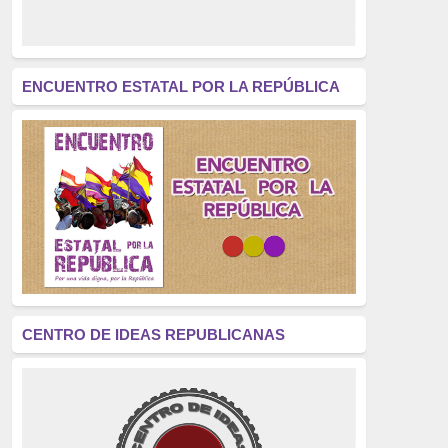
derecho a decidir
(376)
revolución
(312)
América Latina
(305)
ENCUENTRO ESTATAL POR LA REPÚBLICA
Exhumación
(304)
Golpe de Estado
(304)
Brigadas Internacionales
(303)
pensamiento
(294)
Revisionismo
(289)
La Transición
(275)
CENTRO DE IDEAS REPUBLICANAS
presos políticos
(273)
educación pública
(270)