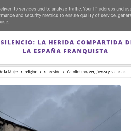
liver its services and to analyze traffic. Your IP address and us
CA
FRANQUISMO
GUERRA DE ESPAÑA
MEMORIA
rmance and security metrics to ensure quality of service, gene
buse.
SILENCIO: LA HERIDA COMPARTIDA D
LA ESPAÑA FRANQUISTA
de la Mujer
religión
represión
Catolicismo, vergüenza y silencio: la herida compartida de las mujeres en Irlanda y la España franquista