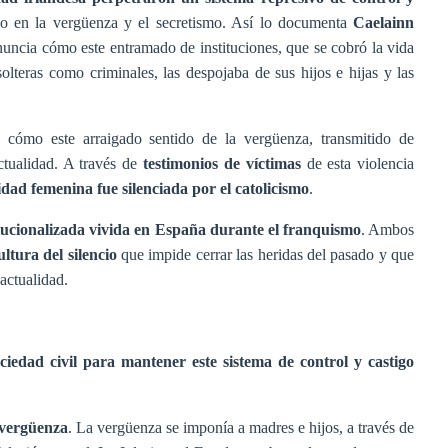
o en la vergüenza y el secretismo. Así lo documenta
Caelainn
nuncia cómo e
ste entramado de instituciones, que se cobró la vida
solteras como criminales, las despojaba de sus hijos e hijas y las
n cómo este arraigado sentido de la vergüenza, transmitido de
ctualidad. A través de
testimonios
de víctimas
de esta violencia
dad femenina fue silenciada por el catolicismo
.
tucionalizada
vivida en España durante el franquismo
. Ambos
ultura del silencio
que impide cerrar las heridas del pasado y que
 actualidad.
ciedad civil para mantener este sistema de control y castigo
vergüenza
. La vergüenza se imponía a madres e hijos, a través de