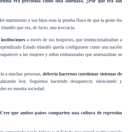
emenina era percibida como una amenaza. ¿Por qué era tan
 matrimonio y sus hijos eran la prueba física de que la gente iba
 irlandés que era, de facto, una teocracia.
 instituciones
a través de sus hospicios, que institucionalizaban a
ndependizado Estado irlandés quería configurarse como una nación
 desaparecer a las mujeres y niñas embarazadas que amenazaban su
ecta a muchas personas,
debería hacernos cuestionar sistemas de
izando hoy. Seguimos haciendo desaparecer, silenciando y
des en nuestra sociedad.
 ¿Cree que ambos países comparten una cultura de represión