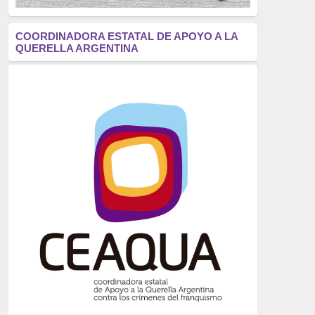
antifascismo
(1006)
COORDINADORA ESTATAL DE APOYO A LA
QUERELLA ARGENTINA
Eventos
(914)
Historia
(752)
Crímenes del franquismo
(721)
dictadura
(699)
Feminismo
(607)
neofranquismo
(567)
Justicia Universal
(527)
Derechos Humanos
(522)
Nacionalcatolicismo
(514)
Exilio
(506)