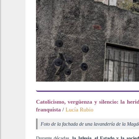
Catolicismo, vergüenza y silencio: la her
franquista
/
Lucía Rubio
Foto de la fachada de una lavandería de la Mag
Durante décadas,
la Iglesia, el Estado y la soci