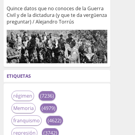
Quince datos que no conoces de la Guerra
Civil y de la dictadura (y que te da vergüenza
preguntar) / Alejandro Torrús
ETIQUETAS
régimen
(7236)
Memoria
(4979)
franquismo
(4622)
represión
(3742)