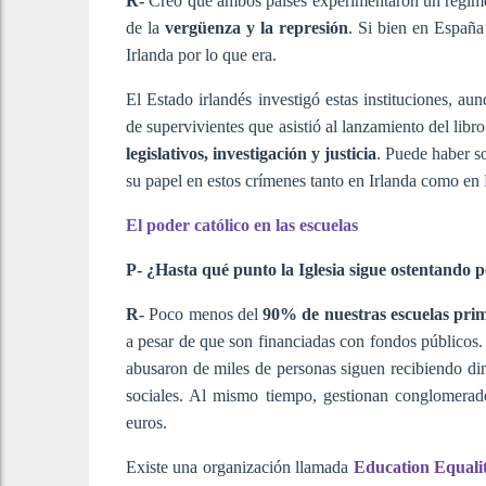
R-
Creo que ambos países experimentaron un régimen 
de la
vergüenza y la represión
. Si bien en España
Irlanda por lo que era.
El Estado irlandés investigó estas instituciones, a
de supervivientes que asistió al lanzamiento del li
legislativos, investigación y justicia
. Puede haber so
su papel en estos crímenes tanto en Irlanda como en
El poder católico en las escuelas
P- ¿Hasta qué punto la Iglesia sigue ostentando p
R-
Poco menos del
90% de nuestras escuelas primar
a pesar de que son financiadas con fondos públicos. 
abusaron de miles de personas siguen recibiendo din
sociales. Al mismo tiempo, gestionan conglomerad
euros.
Existe una organización llamada
Education Equalit