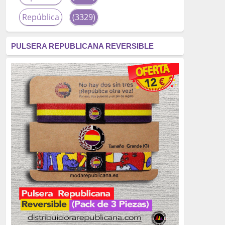
República
(3329)
corrupción
(3266)
PULSERA REPUBLICANA REVERSIBLE
fascismo
(2677)
tardofranquismo
(2320)
Actualidad
(2319)
monarquía
(2253)
borbones
(2176)
Cultura
(2163)
Guerra
(1674)
genocidio
(1234)
mujer
(1070)