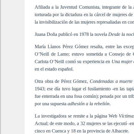
Afiliada a la Juventud Comunista, integrante de l
torturada por la dictadura en la cárcel de mujeres d
la invisibilización de las mujeres represaliadas en c
Juana Doña publicó en 1978 la novela
Desde la noch
María Llanos Pérez Gómez resalta, entre las excepc
O’Neill de Lamo; estuvo sometida a Consejo de Gu
Carlota O’Neill contó su experiencia en
Una mujer 
en el estado español.
Otra obra de Pérez Gómez,
Condenadas a muert
1943; ese día tuvo lugar el fusilamiento -en las ta
fue enterrada en una fosa común); penada por un trib
por una supuesta
adhesión a la rebelión
.
La investigadora se remite a la página Web
Víctima
Actual; de este modo, a 32 mujeres se las ejecutó -
cinco en Cuenca y 18 en la provincia de Albacete.