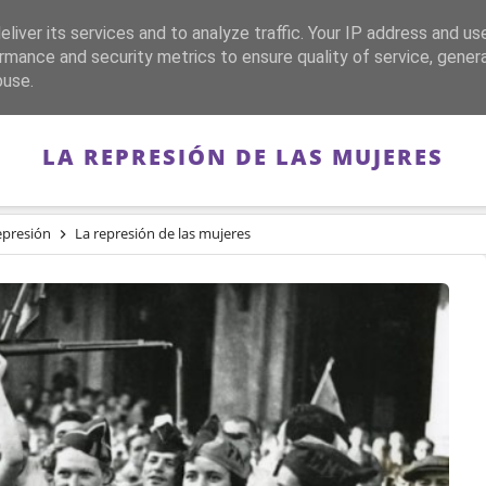
liver its services and to analyze traffic. Your IP address and us
CA
FRANQUISMO
GUERRA DE ESPAÑA
MEMORIA
rmance and security metrics to ensure quality of service, gene
buse.
LA REPRESIÓN DE LAS MUJERES
epresión
La represión de las mujeres