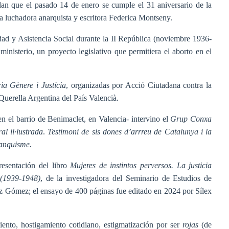
rdan que el pasado 14 de enero se cumple el 31 aniversario de la
la luchadora anarquista y escritora Federica Montseny.
dad y Asistencia Social durante la II República (noviembre 1936-
nisterio, un proyecto legislativo que permitiera el aborto en el
a Gènere i Justícia
, organizadas por Acció Ciutadana contra la
Querella Argentina del País Valencià.
en el barrio de Benimaclet, en Valencia- intervino el
Grup Conxa
l il·lustrada
.
Testimoni de sis dones d’arrreu de Catalunya i la
ranquisme.
resentación del libro
Mujeres de instintos perversos. La justicia
 (1939-1948)
, de la investigadora del Seminario de Estudios de
 Gómez; el ensayo de 400 páginas fue editado en 2024 por Sílex
iento, hostigamiento cotidiano, estigmatización por ser
rojas
(de