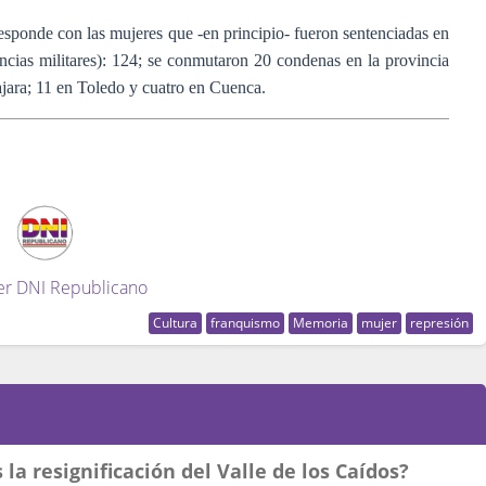
rresponde con las mujeres que -en principio- fueron sentenciadas en
ancias militares): 124; se conmutaron 20 condenas en la provincia
lajara; 11 en Toledo y cuatro en Cuenca.
er DNI Republicano
Cultura
franquismo
Memoria
mujer
represión
la resignificación del Valle de los Caídos?