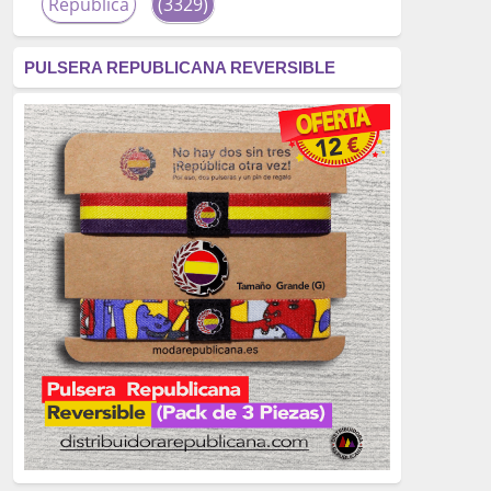
República
(3329)
corrupción
(3266)
PULSERA REPUBLICANA REVERSIBLE
fascismo
(2677)
tardofranquismo
(2320)
Actualidad
(2319)
monarquía
(2253)
borbones
(2176)
Cultura
(2163)
Guerra
(1674)
genocidio
(1234)
mujer
(1070)