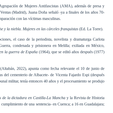
a Agrupación de Mujeres Antifascistas (AMA), además de presa y
e Ventas (Madrid), Juana Doña señaló -ya a finales de los años 70-
omparación con las víctimas masculinas.
e y la niebla. Mujeres en las cárceles franquistas
(Ed. La Torre).
iones, el caso de la periodista, novelista y dramaturga Carlota
erra, condenada y prisionera en Melilla; exiliada en México,
en la guerra de España
(1964), que se editó años después (1977)
e
(Altabán, 2022), apunta como fecha relevante el 10 de junio de
pias del cementerio de Albacete- de Vicenta Fajardo Espi (después
unal militar, tenía entonces 40 años y el procesamiento se produjo
s de la dictadura en Castilla-La Mancha
y la Revista de Historia
en cumplimiento de una sentencia- en Cuenca; a 16 en Guadalajara;