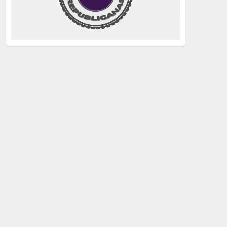
justicia
(258)
Holocausto
(239)
Maquis
(237)
capitalismo
(228)
crisis sanitaria
(228)
Catalunya Proces
(227)
Lucha de clases
(211)
comunismo
(208)
bebés robados
(199)
Imperialismo
(189)
LGTBIQ
(181)