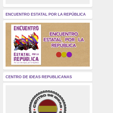
revolución
(312)
América Latina
(305)
ENCUENTRO ESTATAL POR LA REPÚBLICA
Exhumación
(304)
Golpe de Estado
(304)
Brigadas Internacionales
(303)
pensamiento
(294)
Revisionismo
(289)
La Transición
(275)
CENTRO DE IDEAS REPUBLICANAS
presos políticos
(273)
educación pública
(270)
La Izquierda
(260)