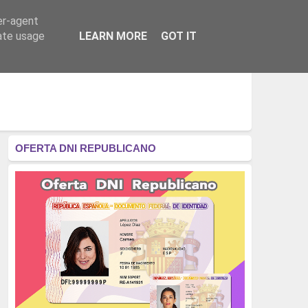
er-agent
RÉGIMEN - MONARQUÍA
CULTURA - LIBROS
rate usage
LEARN MORE
GOT IT
OFERTA DNI REPUBLICANO