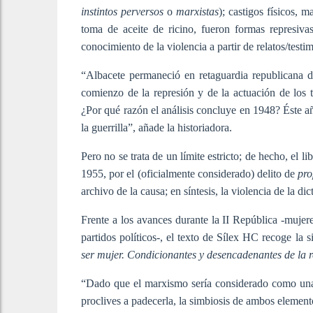
instintos perversos
o
marxistas
); castigos físicos, m
toma de aceite de ricino, fueron formas represiva
conocimiento de la violencia a partir de relatos/testi
“Albacete permaneció en retaguardia republicana dur
comienzo de la represión y de la actuación de los t
¿Por qué razón el análisis concluye en 1948? Éste a
la guerrilla”, añade la historiadora.
Pero no se trata de un límite estricto; de hecho, el 
1955, por el (oficialmente considerado) delito de
pro
archivo de la causa; en síntesis, la violencia de la d
Frente a los avances durante la II República -mujer
partidos políticos-, el texto de Sílex HC recoge la 
ser mujer. Condicionantes y desencadenantes de la r
“Dado que el marxismo sería considerado como una 
proclives a padecerla, la simbiosis de ambos elemento