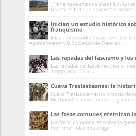
¿Tiene fundamentos científicos la resi
González El 11 de noviembre se hizo p
Inician un estudio histórico so
franquismo
Inician un estudio histórico sobre la
Ayuntamiento y la Sociedad de Ciencias ...
Las rapadas del fascismo y los
Las rapadas del fascismo y los críme
amigo Javier Teije ...
Cueva Treslasbasnás: la histor
Cueva Treslasbasnás: la historia de la
MachadoDesmemoriados.org Son pocas
Las fosas comunes eternizan la
Las fosas comunes eternizan la guerr
morirme», dice entre lágr ...