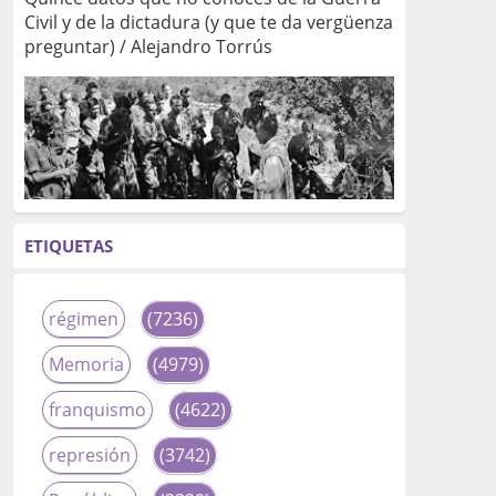
Civil y de la dictadura (y que te da vergüenza
preguntar) / Alejandro Torrús
ETIQUETAS
régimen
(7236)
Memoria
(4979)
franquismo
(4622)
represión
(3742)