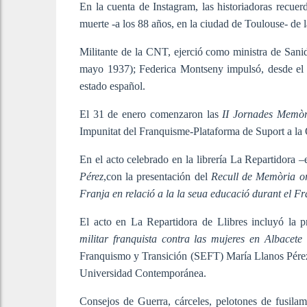
En la cuenta de Instagram, las historiadoras recue
muerte -a los 88 años, en la ciudad de Toulouse- de 
Militante de la CNT, ejerció como ministra de Sani
mayo 1937); Federica Montseny impulsó, desde el mi
estado español.
El 31 de enero comenzaron las
II Jornades Memòri
Impunitat del Franquisme-Plataforma de Suport a la 
En el acto celebrado en la librería La Repartidora –
Pérez
,con la presentación del
Recull de Memòria ora
Franja en relació a la la seua educació durant el F
El acto en La Repartidora de Llibres incluyó la p
militar franquista contra las mujeres en Albacete
Franquismo y Transición (SEFT) María Llanos Pérez
Universidad Contemporánea.
Consejos de Guerra, cárceles, pelotones de fusilam