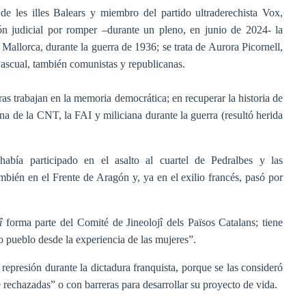
de les illes Balears y miembro del partido ultraderechista Vox,
ón judicial por romper –durante un pleno, en junio de 2024- la
 Mallorca, durante la guerra de 1936; se trata de Aurora Picornell,
ascual, también comunistas y republicanas.
ras trabajan en la memoria democrática; en recuperar la historia de
a de la CNT, la FAI y miliciana durante la guerra (resultó herida
abía participado en el asalto al cuartel de Pedralbes y las
mbién en el Frente de Aragón y, ya en el exilio francés, pasó por
jî
forma parte del Comité de Jineolojî dels Països Catalans; tiene
ro pueblo desde la experiencia de las mujeres”.
a represión durante la dictadura franquista, porque se las consideró
e rechazadas” o con barreras para desarrollar su proyecto de vida.