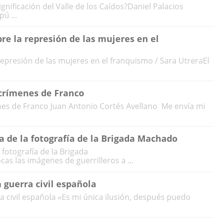
gnificación del Valle de los Caídos?Daniel Palacios
ú ...
bre la represión de las mujeres en el
 represión de las mujeres en el franquismo / Sara UtreraEl
 crímenes de Franco
nes de Franco Juan Antonio Cortés Avellano Me envía mi
ia de la fotografía de la Brigada Machado
 fotografía de la Brigada
 las imágenes de guerrilleros a ...
 guerra civil española
a civil española «Es mi única ilusión, después puedo