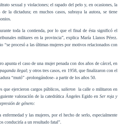
altrato sexual y violaciones; el rapado del pelo y, en ocasiones, la
s de la dictadura; en muchos casos, subraya la autora, se tiene
monios.
ante toda la contienda, por lo que el final de ésta significó el
ribunales militares en la provincia”, explica María Llanos Pérez.
ño “se procesó a las últimas mujeres por motivos relacionados con
libro apunta el caso de una mujer penada con dos años de cárcel, en
paganda ilegal
; y otros tres casos, en 1958, que finalizaron con el
ictadura “mutó” -prolongándose- a partir de los años 50.
es que ejercieron cargos públicos,
salieron
la calle o militaron en
siguiente valoración de la catedrática Ángeles Egido en
Ser roja y
epresión de género:
enfermedad y las mujeres, por el hecho de serlo, especialmente
s conduciría a un resultado fatal”.