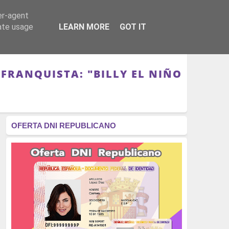
er-agent
RÉGIMEN - MONARQUÍA
CULTURA - LIBROS
rate usage
LEARN MORE
GOT IT
 FRANQUISTA: "BILLY EL NIÑO
OFERTA DNI REPUBLICANO