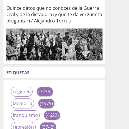
Quince datos que no conoces de la Guerra
Civil y de la dictadura (y que te da vergüenza
preguntar) / Alejandro Torrús
ETIQUETAS
régimen
(7236)
Memoria
(4979)
franquismo
(4622)
represión
(3742)