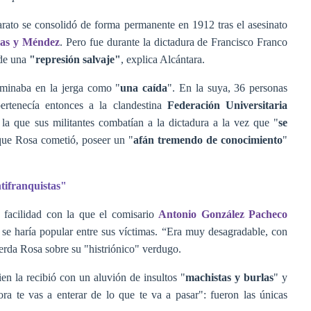
rato se consolidó de forma permanente en 1912 tras el asesinato
jas y Méndez
. Pero fue durante la dictadura de Francisco Franco
 de una
"represión salvaje"
, explica Alcántara.
ominaba en la jerga como "
una caída
". En la suya, 36 personas
ertenecía entonces a la clandestina
Federación Universitaria
 la que sus militantes combatían a la dictadura a la vez que "
se
 que Rosa cometió, poseer un "
afán tremendo de conocimiento
"
ntifranquistas"
 facilidad con la que el comisario
Antonio González Pacheco
se haría popular entre sus víctimas. “Era muy desagradable, con
uerda Rosa sobre su "histriónico" verdugo.
ien la recibió con un aluvión de insultos "
machistas y burlas
" y
a te vas a enterar de lo que te va a pasar": fueron las únicas