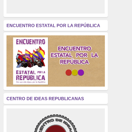
derecho a decidir
(376)
revolución
(312)
América Latina
(305)
ENCUENTRO ESTATAL POR LA REPÚBLICA
Exhumación
(304)
Golpe de Estado
(304)
Brigadas Internacionales
(303)
pensamiento
(294)
Revisionismo
(289)
La Transición
(275)
CENTRO DE IDEAS REPUBLICANAS
presos políticos
(273)
educación pública
(270)