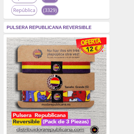
República
(3329)
corrupción
(3266)
PULSERA REPUBLICANA REVERSIBLE
fascismo
(2677)
tardofranquismo
(2320)
Actualidad
(2319)
monarquía
(2253)
borbones
(2176)
Cultura
(2163)
Guerra
(1674)
genocidio
(1234)
mujer
(1070)