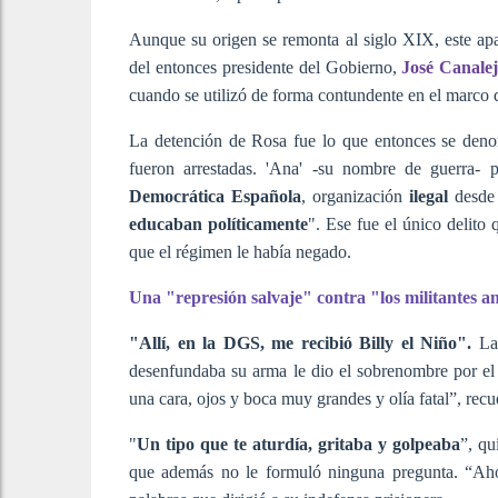
Aunque su origen se remonta al siglo XIX, este apa
del entonces presidente del Gobierno,
José Canale
cuando se utilizó de forma contundente en el marco
La detención de Rosa fue lo que entonces se den
fueron arrestadas. 'Ana' -su nombre de guerra- p
Democrática Española
, organización
ilegal
desde
educaban políticamente
". Ese fue el único delito
que el régimen le había negado.
Una "represión salvaje" contra "los militantes a
"Allí, en la DGS, me recibió Billy el Niño".
La
desenfundaba su arma le dio el sobrenombre por el 
una cara, ojos y boca muy grandes y olía fatal”, rec
"
Un tipo que te aturdía, gritaba y golpeaba
”, qu
que además no le formuló ninguna pregunta. “Ahor