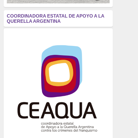
antifascismo
(1006)
COORDINADORA ESTATAL DE APOYO A LA
QUERELLA ARGENTINA
Eventos
(914)
Historia
(752)
Crímenes del franquismo
(721)
dictadura
(699)
Feminismo
(607)
neofranquismo
(567)
Justicia Universal
(527)
Derechos Humanos
(522)
Nacionalcatolicismo
(514)
Exilio
(506)