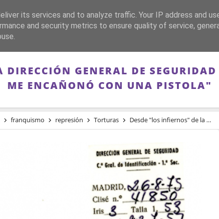
liver its services and to analyze traffic. Your IP address and us
CA
FRANQUISMO
GUERRA DE ESPAÑA
MEMORIA
rmance and security metrics to ensure quality of service, gene
buse.
A DIRECCIÓN GENERAL DE SEGURIDAD
ME ENCAÑONÓ CON UNA PISTOLA"
franquismo
represión
Torturas
Desde "los infiernos" de la Dirección General de Seguridad franquista: "Billy el Niño me encañonó con una pistola"