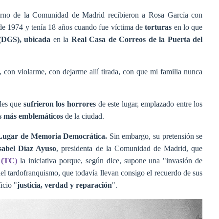
erno de la Comunidad de Madrid recibieron a Rosa García con
 de 1974 y tenía 18 años cuando fue víctima de
torturas
en lo que
 (DGS), ubicada
en la
Real Casa de Correos de la Puerta del
on violarme, con dejarme allí tirada, con que mi familia nunca
iles que
sufrieron los horrores
de este lugar, emplazado entre los
os más emblemáticos
de la ciudad.
ugar de Memoria Democrática.
Sin embargo, su pretensión se
sabel Díaz Ayuso
, presidenta de la Comunidad de Madrid, que
l (TC
)
la iniciativa porque, según dice, supone una "invasión de
 del tardofranquismo, que todavía llevan consigo el recuerdo de sus
icio "
justicia, verdad y reparación
".