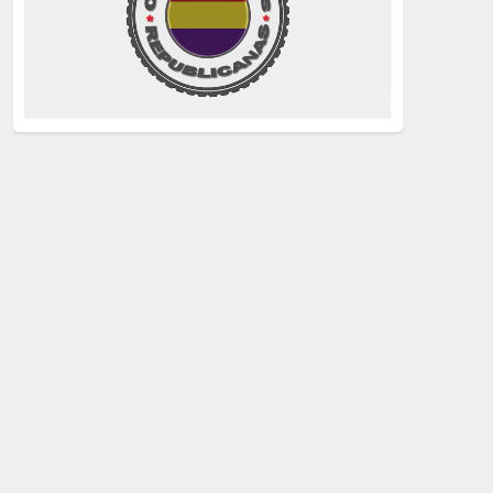
La Izquierda
(260)
justicia
(258)
Holocausto
(239)
Maquis
(237)
capitalismo
(228)
crisis sanitaria
(228)
Catalunya Proces
(227)
Lucha de clases
(211)
comunismo
(208)
bebés robados
(199)
Imperialismo
(189)