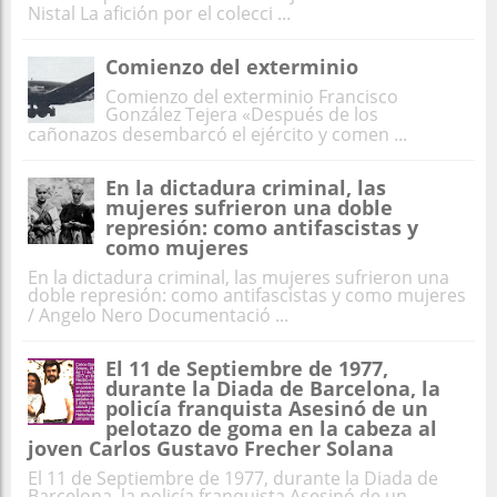
Nistal La afición por el colecci ...
Comienzo del exterminio
Comienzo del exterminio Francisco
González Tejera «Después de los
cañonazos desembarcó el ejército y comen ...
En la dictadura criminal, las
mujeres sufrieron una doble
represión: como antifascistas y
como mujeres
En la dictadura criminal, las mujeres sufrieron una
doble represión: como antifascistas y como mujeres
/ Angelo Nero Documentació ...
El 11 de Septiembre de 1977,
durante la Diada de Barcelona, la
policía franquista Asesinó de un
pelotazo de goma en la cabeza al
joven Carlos Gustavo Frecher Solana
El 11 de Septiembre de 1977, durante la Diada de
Barcelona, la policía franquista Asesinó de un