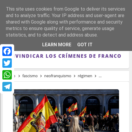
This site uses cookies from Google to deliver its services
and to analyze traffic. Your IP address and user-agent are
shared with Google along with performance and security
metrics to ensure quality of service, generate usage
statistics, and to detect and address abuse.
LA ULTRADERECHA PREPARA UN
LEARN MORE
GOT IT
"CONTRAPROGRAMA" EN 2025 PARA
REIVINDICAR LOS CRÍMENES DE FRANCO
Facebook
Twitter
Inicio
fascismo
neofranquismo
régimen
tardofranquismo
WhatsApp
Telegram