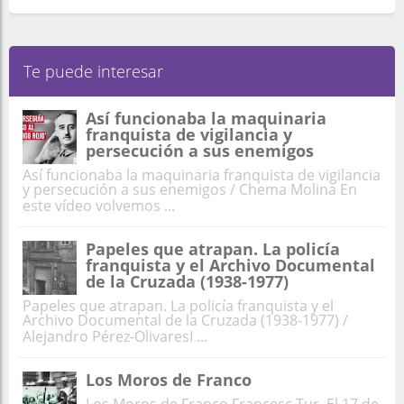
Te puede interesar
Así funcionaba la maquinaria
franquista de vigilancia y
persecución a sus enemigos
Así funcionaba la maquinaria franquista de vigilancia
y persecución a sus enemigos / Chema Molina En
este vídeo volvemos ...
Papeles que atrapan. La policía
franquista y el Archivo Documental
de la Cruzada (1938-1977)
Papeles que atrapan. La policía franquista y el
Archivo Documental de la Cruzada (1938-1977) /
Alejandro Pérez-OlivaresI ...
Los Moros de Franco
Los Moros de Franco Francesc Tur El 17 de