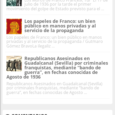
julio de 1936 por la tarde el primer
movimiento del golpe de Estado previsto para el ...
Los papeles de Franco: un bien
público en manos privadas y al
servicio de la propaganda
Los papeles de Franco: un bien público en manos
privadas y al servicio de la propaganda / Gutmaro
Gómez BravoLa ilegaliz ...
Republicanos Asesinados en
Guadalcanal (Sevilla) por criminales
franquistas, mediante “bando de
guerra”, en fechas conocidas de
Agosto de 1936
Republicanos Asesinados en Guadalcanal (Sevilla)
por criminales franquistas, mediante “bando de
guerra”, en fechas conocidas de Agosto ...