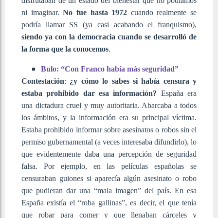
disfrutaban de un estado del bienestar que no podíamos
ni imaginar.
No fue hasta 1972
cuando realmente se
podría llamar SS (ya casi acabando el franquismo),
siendo ya con la democracia cuando se desarrolló de
la forma que la conocemos
.
Bulo: “Con Franco había más seguridad”
Contestación
:
¿y cómo lo sabes si había censura y
estaba prohibido dar esa información?
España era
una dictadura cruel y muy autoritaria. Abarcaba a todos
los ámbitos, y la información era su principal víctima.
Estaba prohibido informar sobre asesinatos o robos sin el
permiso gubernamental (a veces interesaba difundirlo), lo
que evidentemente daba una percepción de seguridad
falsa. Por ejemplo, en las películas españolas se
censuraban guiones si aparecía algún asesinato o robo
que pudieran dar una “mala imagen” del país. En esa
España existía el “roba gallinas”, es decir, el que tenía
que robar para comer y que llenaban cárceles y