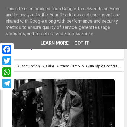
This site uses cookies from Google to deliver its services
and to analyze traffic. Your IP address and user-agent are
shared with Google along with performance and security
metrics to ensure quality of service, generate usage
statistics, and to detect and address abuse.
GUÍA RÁPIDA CONTRA LOS BULOS SOBRE
LEARN MORE
GOT IT
EL FRANQUISMO
Facebook
Inicio
corrupción
Fake
franquismo
Guía rápida contra los bulos sobre el franquismo
Twitter
WhatsApp
Telegram