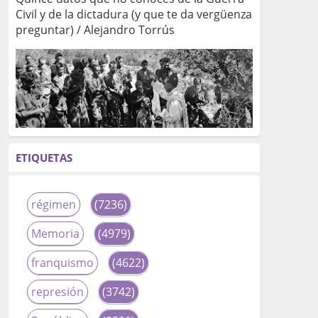
Civil y de la dictadura (y que te da vergüenza
preguntar) / Alejandro Torrús
ETIQUETAS
régimen
(7236)
Memoria
(4979)
franquismo
(4622)
represión
(3742)