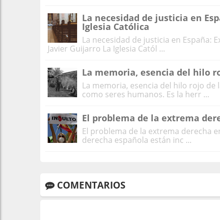
La necesidad de justicia en Esp
Iglesia Católica
La necesidad de justicia en España: Ex
Javier Guijarro La Iglesia Catól ...
La memoria, esencia del hilo ro
La memoria, esencia del hilo rojo d
como seres humanos. Es la herr ...
El problema de la extrema der
El problema de la extrema derecha e
derecha española están inc ...
COMENTARIOS