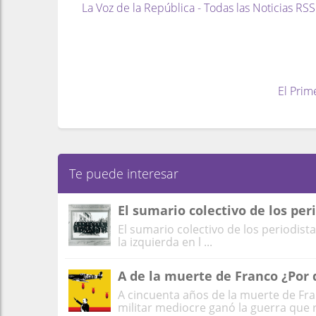
La Voz de la República - Todas las Noticias RSS
El Prim
Te puede interesar
El sumario colectivo de los per
El sumario colectivo de los periodista
la izquierda en l ...
A de la muerte de Franco ¿Por 
A cincuenta años de la muerte de Fr
militar mediocre ganó la guerra que r