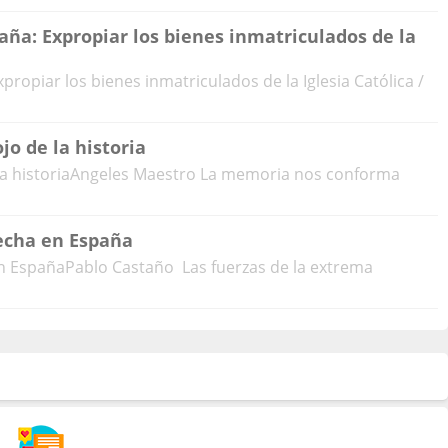
aña: Expropiar los bienes inmatriculados de la
propiar los bienes inmatriculados de la Iglesia Católica /
jo de la historia
e la historiaAngeles Maestro La memoria nos conforma
echa en España
n EspañaPablo Castaño Las fuerzas de la extrema