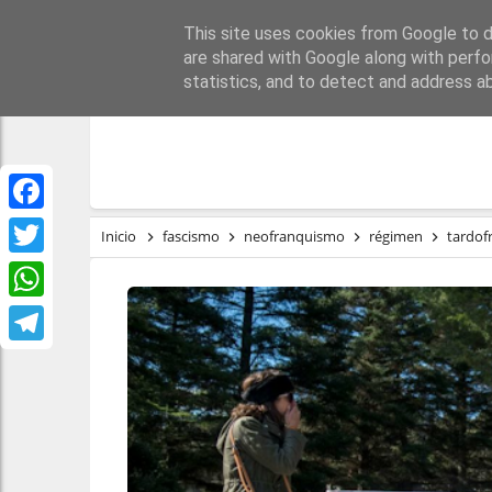
This site uses cookies from Google to de
PORTADA
REPÚBLI
are shared with Google along with perfo
statistics, and to detect and address a
Facebook
Inicio
fascismo
neofranquismo
régimen
tardof
Twitter
WhatsApp
Telegram