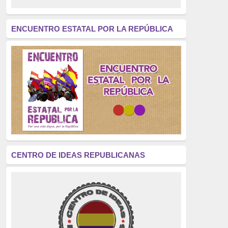
revolución
(312)
América Latina
(305)
ENCUENTRO ESTATAL POR LA REPÚBLICA
Exhumación
(304)
Golpe de Estado
(304)
Brigadas Internacionales
(303)
pensamiento
(294)
Revisionismo
(289)
La Transición
(275)
CENTRO DE IDEAS REPUBLICANAS
presos políticos
(273)
educación pública
(270)
La Izquierda
(260)