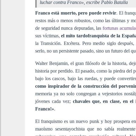
luchar contra Franco», escribe Pablo Batalla
Franco está muerto, pero puede revivir
. El fran
restos más o menos robustos, como las últimas y mole
de seguridad nunca depuradas, las
fortunas acumula
sus víctimas,
el mito tardofranquista de la Españ
la Transición. Etcétera. Pero medio siglo después,
serlo, no un persistente pasado, sino un futuro del 
Walter Benjamin, el gran filósofo de la historia, d
historia por perdido. El pasado, como la piedra del 
bajo los cascos, bajo las ruedas, y puede converti
como inspirador de la construcción del porveni
memoria ya no solo congregan a vejestorios nostál
jóvenes cada vez;
chavales que, en clase, en el 
Franco!»
.
El franquismo es un nuevo punk y hoy prospera en 
maoísmo sesentayochista que no sabía realmen