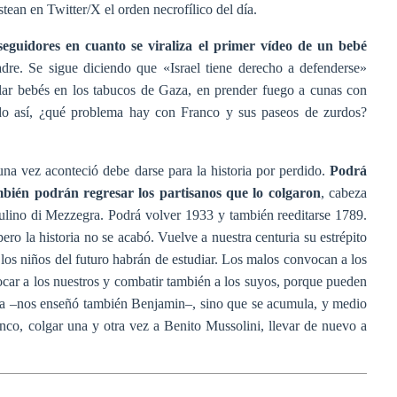
ean en Twitter/X el orden necrofílico del día.
eguidores en cuanto se viraliza el primer vídeo de un bebé
adre. Se sigue diciendo que «Israel tiene derecho a defenderse»
ilar bebés en los tabucos de Gaza, en prender fuego a cunas con
ndo así, ¿qué problema hay con Franco y sus paseos de zurdos?
na vez aconteció debe darse para la historia por perdido.
Podrá
mbién podrán regresar los partisanos que lo colgaron
, cabeza
iulino di Mezzegra. Podrá volver 1933 y también reeditarse 1789.
ero la historia no se acabó. Vuelve a nuestra centuria su estrépito
 los niños del futuro habrán de estudiar. Los malos convocan a los
car a los nuestros y combatir también a los suyos, porque pueden
asa –nos enseñó también Benjamin–, sino que se acumula, y medio
anco, colgar una y otra vez a Benito Mussolini, llevar de nuevo a