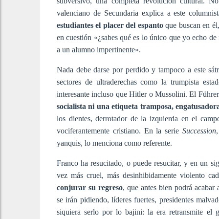
subversivo, una completa revolución cultural. 
valenciano de Secundaria explica a este columni
estudiantes el placer del espanto
que buscan en él, 
en cuestión «¿sabes qué es lo único que yo echo de
a un alumno impertinente».
Nada debe darse por perdido y tampoco a este sátr
sectores de ultraderechas como la trumpista esta
interesante incluso que Hitler o Mussolini. El Führer
socialista ni una etiqueta tramposa, engatusador
los dientes, derrotador de la izquierda en el camp
vociferantemente cristiano. En la serie
Succession
yanquis, lo menciona como referente.
Franco ha resucitado, o puede resucitar, y en un sig
vez más cruel, más desinhibidamente violento ca
conjurar su regreso
, que antes bien podrá acabar 
se irán pidiendo, líderes fuertes, presidentes malva
siquiera serlo por lo bajini: la era retransmite e