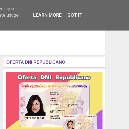
er-agent
RÉGIMEN - MONARQUÍA
CULTURA - LIBROS
rate usage
LEARN MORE
GOT IT
OFERTA DNI REPUBLICANO