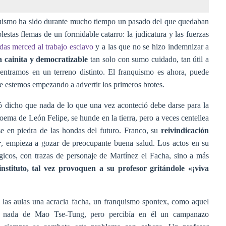
quismo ha sido durante mucho tiempo un pasado del que quedaban
stas flemas de un formidable catarro: la judicatura y las fuerzas
das merced al trabajo esclavo
y a las que no se hizo indemnizar a
a cainita y democratizable
tan solo con sumo cuidado, tan útil a
 entramos en un terreno distinto. El franquismo es ahora, puede
que estemos empezando a advertir los primeros brotes.
ejó dicho que nada de lo que una vez aconteció debe darse para la
poema de León Felipe, se hunde en la tierra, pero a veces centellea
rse en piedra de las hondas del futuro. Franco, su
reivindicación
r
, empieza a gozar de preocupante buena salud. Los actos en su
gicos, con trazas de personaje de Martínez el Facha, sino a más
instituto, tal vez provoquen a su profesor gritándole «¡viva
las aulas una acracia facha, un franquismo spontex, como aquel
te nada de Mao Tse-Tung, pero percibía en él un campanazo