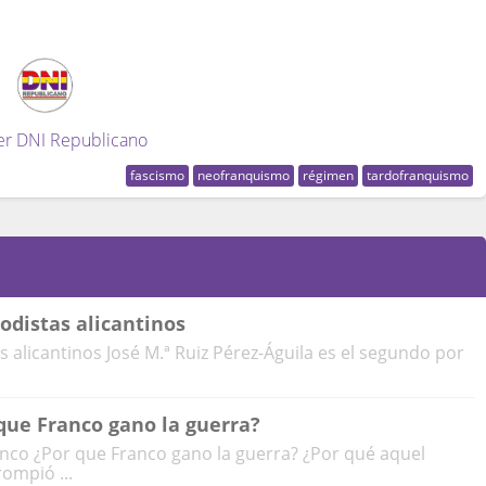
er DNI Republicano
fascismo
neofranquismo
régimen
tardofranquismo
iodistas alicantinos
s alicantinos José M.ª Ruiz Pérez-Águila es el segundo por
que Franco gano la guerra?
anco ¿Por que Franco gano la guerra? ¿Por qué aquel
ompió ...