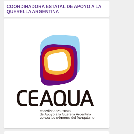
antifascismo
(1006)
COORDINADORA ESTATAL DE APOYO A LA
QUERELLA ARGENTINA
Eventos
(914)
Historia
(752)
Crímenes del franquismo
(721)
dictadura
(699)
Feminismo
(607)
neofranquismo
(567)
Justicia Universal
(527)
Derechos Humanos
(522)
Nacionalcatolicismo
(514)
Exilio
(506)