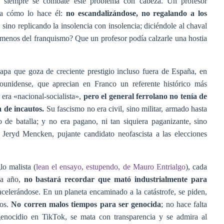
No siempre se combate este problema con cabeza. Un profesor
sta cómo lo hace él:
no escandalizándose, no regalando a los
sino replicando la insolencia con insolencia; diciéndole al chaval
 menos del franquismo? Que un profesor podía calzarle una hostia
apa que goza de creciente prestigio incluso fuera de España, en
dounidense, que aprecian en Franco un referente histórico más
 era «nacional-socialista»,
pero el general ferrolano no tenía de
a de incautos.
Su fascismo no era civil, sino militar, armado hasta
o de batalla; y no era pagano, ni tan siquiera paganizante, sino
, Jeryd Mencken, pujante candidato neofascista a las elecciones
lo malista (
lean el ensayo, estupendo, de Mauro Entrialgo
), cada
da año,
no bastará recordar que mató industrialmente para
acelerándose. En un planeta encaminado a la catástrofe, se piden,
dos.
No corren malos tiempos para ser genocida
; no hace falta
l genocidio en TikTok, se mata con transparencia y se admira al