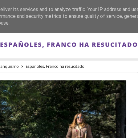
liver its services and to analyze traffic. Your IP address and us
CA
FRANQUISMO
GUERRA DE ESPAÑA
MEMORIA
rmance and security metrics to ensure quality of service, gene
buse.
ESPAÑOLES, FRANCO HA RESUCITADO
ranquismo
Españoles, Franco ha resucitado