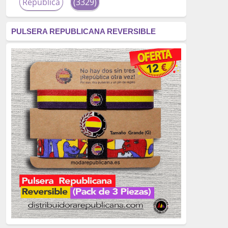
República
(3329)
corrupción
(3266)
PULSERA REPUBLICANA REVERSIBLE
fascismo
(2677)
tardofranquismo
(2320)
Actualidad
(2319)
monarquía
(2253)
borbones
(2176)
Cultura
(2163)
Guerra
(1674)
genocidio
(1234)
mujer
(1070)