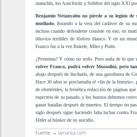
matachín, los Auschwitz y Sobibor del siglo XXI post
Benjamin Netanyahu no pierde a su legión de s
mutilado
, llorando a la vera del cadáver de su m
incluso cuando defenderse consiste en eso; en mut
diluvios terribles de fósforo blanco. Y en un mu
Franco fue a la vez Bukele, Milei y Putin.
¿Pesimista? Y cómo no serlo. Pero nada de lo que u
volver Franco, podrá volver Mussolini, pero ta
abajo después de lincharlo, de una gasolinera de G
Hace 30 años se proclamaba el «fin de la historia», p
de efemérides, la frenética redacción de páginas que
espectros de su pasado, y los buenos debemos convo
ganar batallas después de muertos. El tiempo no p
siglo después sigue haciendo falta luchar contra Fr
Hitler al búnker de su suicidio.
Fuente →
lamarea.com