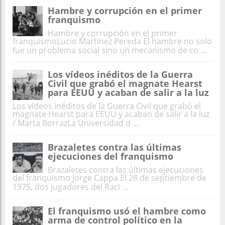
Hambre y corrupción en el primer
franquismo
Hambre y corrupción en el primer
franquismoLucio Martínez Pereda El hambre no solo
fue un problema social sino un mecanismo de co ...
Los vídeos inéditos de la Guerra
Civil que grabó el magnate Hearst
para EEUU y acaban de salir a la luz
Los vídeos inéditos de la Guerra Civil que grabó el
magnate Hearst para EEUU y acaban de salir a la luz
/ Marta BorrazLa Universidad d ...
Brazaletes contra las últimas
ejecuciones del franquismo
Brazaletes contra las últimas ejecuciones
del franquismo Jorge Cappa El 28 de septiembre de
1975, dos jugadores del Raci ...
El franquismo usó el hambre como
arma de control político en la