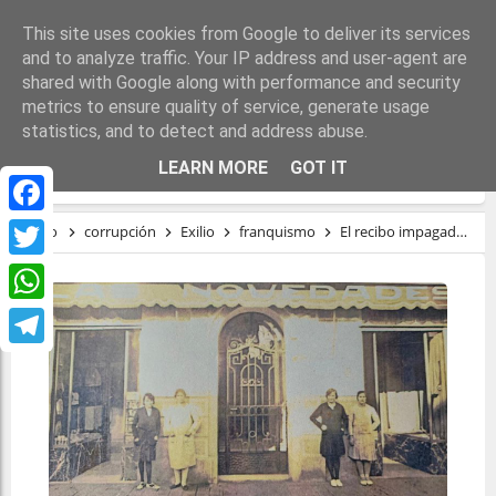
This site uses cookies from Google to deliver its services
and to analyze traffic. Your IP address and user-agent are
shared with Google along with performance and security
metrics to ensure quality of service, generate usage
statistics, and to detect and address abuse.
EL RECIBO IMPAGADO DEL FRANQUISMO
LEARN MORE
GOT IT
Facebook
Inicio
corrupción
Exilio
franquismo
El recibo impagado del franquismo
Twitter
WhatsApp
Telegram