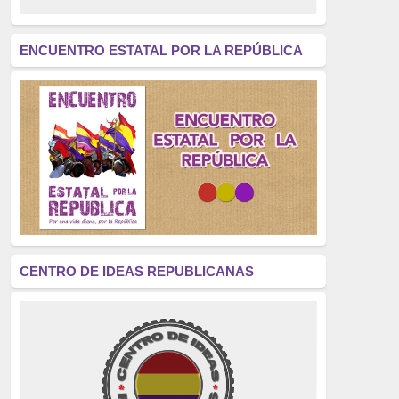
revolución
(312)
América Latina
(305)
ENCUENTRO ESTATAL POR LA REPÚBLICA
Exhumación
(304)
Golpe de Estado
(304)
Brigadas Internacionales
(303)
pensamiento
(294)
Revisionismo
(289)
La Transición
(275)
CENTRO DE IDEAS REPUBLICANAS
presos políticos
(273)
educación pública
(270)
La Izquierda
(260)