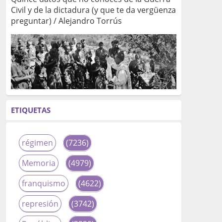
Civil y de la dictadura (y que te da vergüenza
preguntar) / Alejandro Torrús
ETIQUETAS
régimen
(7236)
Memoria
(4979)
franquismo
(4622)
represión
(3742)