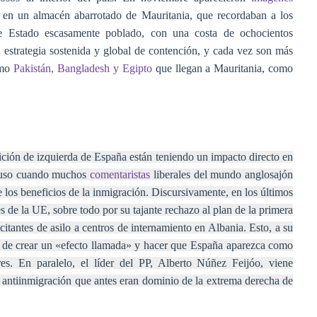
 en un almacén abarrotado de Mauritania, que recordaban a los
te Estado escasamente poblado, con una costa de ochocientos
a estrategia sostenida y global de contención, y cada vez son más
omo
Pakistán, Bangladesh y Egipto
que llegan a Mauritania, como
alición de izquierda de España están teniendo un impacto directo en
ncluso cuando muchos
comentaristas
liberales del mundo anglosajón
e los beneficios de la inmigración. Discursivamente, en los últimos
s de la UE, sobre todo por su tajante rechazo al plan de la primera
icitantes de asilo a centros de internamiento en Albania. Esto, a su
lo de crear un «efecto llamada» y hacer que España aparezca como
ares. En paralelo, el líder del PP, Alberto Núñez Feijóo, viene
 antiinmigración que antes eran dominio de la extrema derecha de