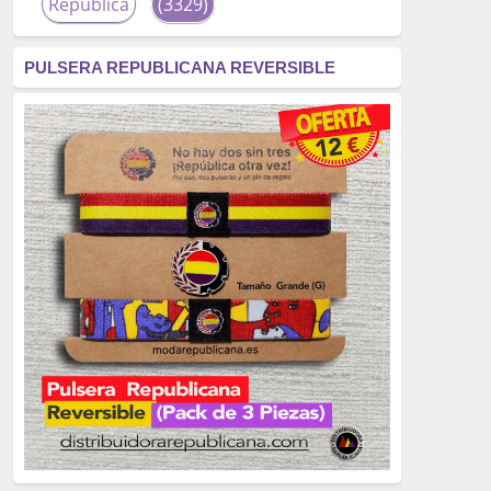
República
(3329)
corrupción
(3266)
PULSERA REPUBLICANA REVERSIBLE
fascismo
(2677)
tardofranquismo
(2320)
Actualidad
(2319)
monarquía
(2253)
borbones
(2176)
Cultura
(2163)
Guerra
(1674)
genocidio
(1234)
mujer
(1070)