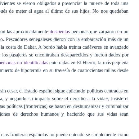
ivientes se vieron obligados a presenciar la muerte de toda una
spués de meter al agua al último de sus hijos. No nos quedaban
raban las aproximadamente
doscientas
personas que zarparon en un
o. Pescadores senegaleses dieron con la embarcación más de un
e la costa de Dakar. A bordo había treinta cadáveres en avanzado
e los pasajeros se encontraban desaparecidos y fueron dados por
personas no identificadas
enterradas en El Hierro, la más pequeña
r muerto de hipotermia en su travesía de cuatrocientas millas desde
n cesar, el Estado español sigue aplicando políticas centradas en
a, y negando su impacto sobre el derecho a la vida», insiste el
s políticas [fronterizas] se basan en deshumanizar y criminalizar
laciones de derechos humanos y haciendo que sus vidas sean
en las fronteras españolas no puede entenderse simplemente como