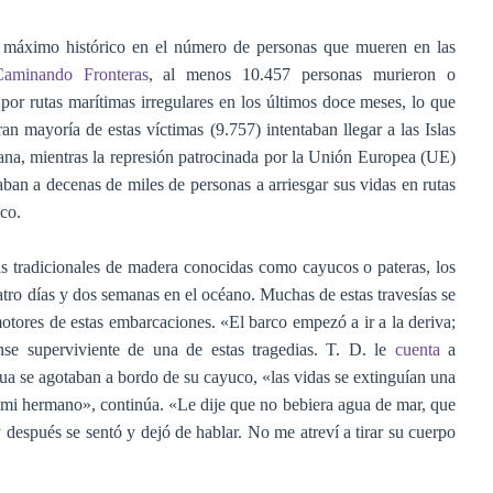
n máximo histórico en el número de personas que mueren en las
Caminando Fronteras
, al menos 10.457 personas murieron o
l por rutas marítimas irregulares en los últimos doce meses, lo que
 mayoría de estas víctimas (9.757) intentaban llegar a las Islas
icana, mientras la represión patrocinada por la Unión Europea (UE)
aban a decenas de miles de personas a arriesgar sus vidas en rutas
ico.
s tradicionales de madera conocidas como cayucos o pateras, los
tro días y dos semanas en el océano. Muchas de estas travesías se
otores de estas embarcaciones. «El barco empezó a ir a la deriva;
nse superviviente de una de estas tragedias. T. D. le
cuenta
a
a se agotaban a bordo de su cayuco, «las vidas se extinguían una
ue mi hermano», continúa. «Le dije que no bebiera agua de mar, que
después se sentó y dejó de hablar. No me atreví a tirar su cuerpo