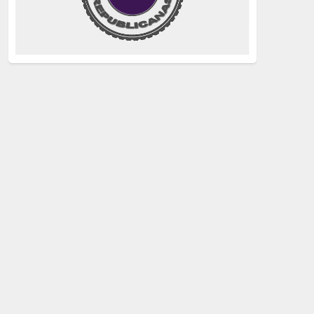
justicia
(258)
Holocausto
(239)
Maquis
(237)
capitalismo
(228)
crisis sanitaria
(228)
Catalunya Proces
(227)
Lucha de clases
(211)
comunismo
(208)
bebés robados
(199)
Imperialismo
(189)
LGTBIQ
(181)