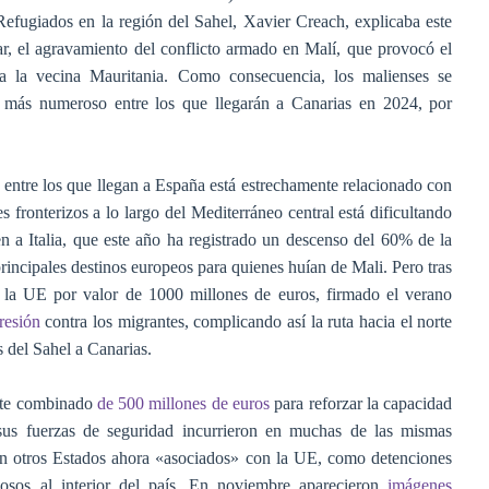
efugiados en la región del Sahel, Xavier Creach, explicaba este
r, el agravamiento del conflicto armado en Malí, que provocó el
a la vecina Mauritania. Como consecuencia, los malienses se
l más numeroso entre los que llegarán a Canarias en 2024, por
entre los que llegan a España está estrechamente relacionado con
 fronterizos a lo largo del Mediterráneo central está dificultando
n a Italia, que este año ha registrado un descenso del 60% de la
principales destinos europeos para quienes huían de Mali. Pero tras
n la UE por valor de 1000 millones de euros, firmado el verano
resión
contra los migrantes, complicando así la ruta hacia el norte
s del Sahel a Canarias.
te
combinado
de 500 millones de euros
para reforzar la capacidad
 sus fuerzas de seguridad
incurrieron
en muchas de las mismas
s en otros Estados ahora «asociados» con la UE, como detenciones
orzosos al interior del país. En noviembre aparecieron
imágenes