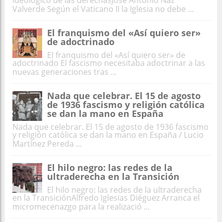
Valverde Según el Vaticano II la Iglesia no debe ...
El franquismo del «Así quiero ser»
de adoctrinado
El franquismo del «Así quiero ser» de
adoctrinado El fascismo necesitaba adoctrinar a las
nuevas generaciones tras ...
Nada que celebrar. El 15 de agosto
de 1936 fascismo y religión católica
se dan la mano en España
Nada que celebrar. El 15 de agosto de 1936 fascismo
y religión católica se dan la mano en España / Lucio
Martínez Pereda ...
El hilo negro: las redes de la
ultraderecha en la Transición
El hilo negro: las redes de la ultraderecha
en la TransiciónAlfredo Iglesias Diéguez Arranca el
micromecenazgo para la realizació ...