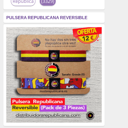
República
(3329)
corrupción
(3266)
PULSERA REPUBLICANA REVERSIBLE
fascismo
(2677)
tardofranquismo
(2320)
Actualidad
(2319)
monarquía
(2253)
borbones
(2176)
Cultura
(2163)
Guerra
(1674)
genocidio
(1234)
mujer
(1070)