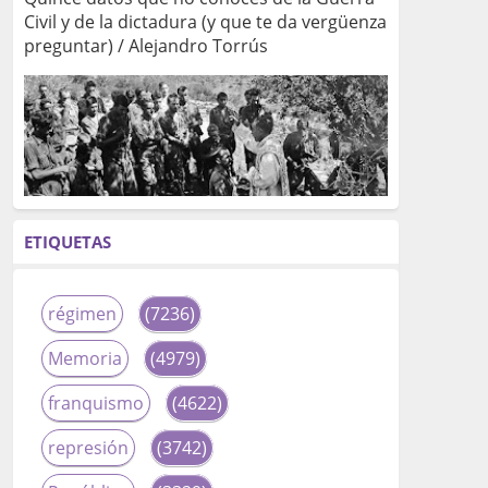
Civil y de la dictadura (y que te da vergüenza
preguntar) / Alejandro Torrús
ETIQUETAS
régimen
(7236)
Memoria
(4979)
franquismo
(4622)
represión
(3742)