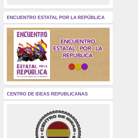
revolución
(312)
América Latina
(305)
ENCUENTRO ESTATAL POR LA REPÚBLICA
Exhumación
(304)
Golpe de Estado
(304)
Brigadas Internacionales
(303)
pensamiento
(294)
Revisionismo
(289)
La Transición
(275)
CENTRO DE IDEAS REPUBLICANAS
presos políticos
(273)
educación pública
(270)
La Izquierda
(260)