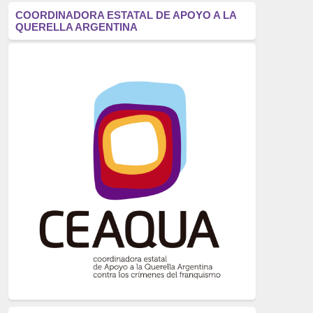
antifascismo
(1006)
COORDINADORA ESTATAL DE APOYO A LA
QUERELLA ARGENTINA
Eventos
(914)
Historia
(752)
Crímenes del franquismo
(721)
dictadura
(699)
Feminismo
(607)
neofranquismo
(567)
Justicia Universal
(527)
Derechos Humanos
(522)
Nacionalcatolicismo
(514)
Exilio
(506)