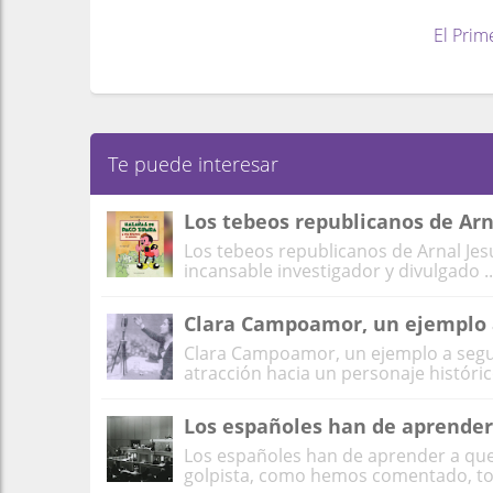
El Prim
Te puede interesar
Los tebeos republicanos de Arn
Los tebeos republicanos de Arnal Je
incansable investigador y divulgado ..
Clara Campoamor, un ejemplo 
Clara Campoamor, un ejemplo a segui
atracción hacia un personaje histórico
Los españoles han de aprender
Los españoles han de aprender a que
golpista, como hemos comentado, todo