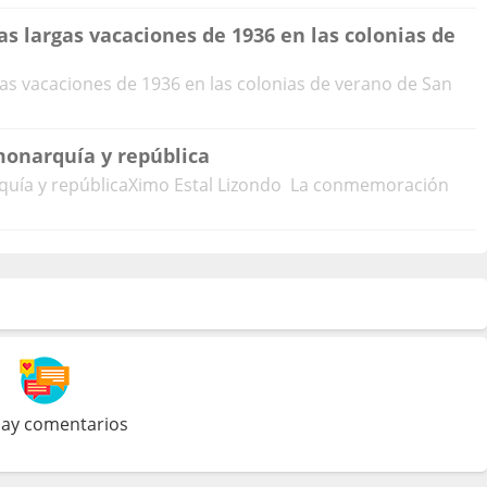
as largas vacaciones de 1936 en las colonias de
gas vacaciones de 1936 en las colonias de verano de San
monarquía y república
quía y repúblicaXimo Estal Lizondo La conmemoración
ay comentarios