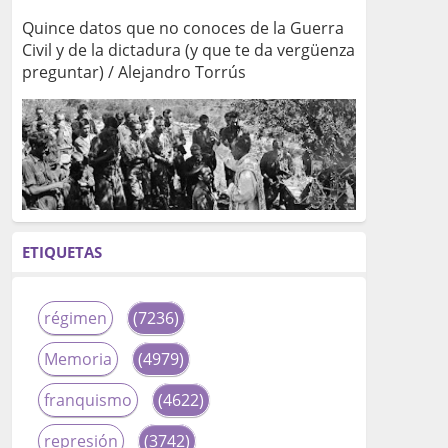
Quince datos que no conoces de la Guerra
Civil y de la dictadura (y que te da vergüenza
preguntar) / Alejandro Torrús
ETIQUETAS
régimen
(7236)
Memoria
(4979)
franquismo
(4622)
represión
(3742)