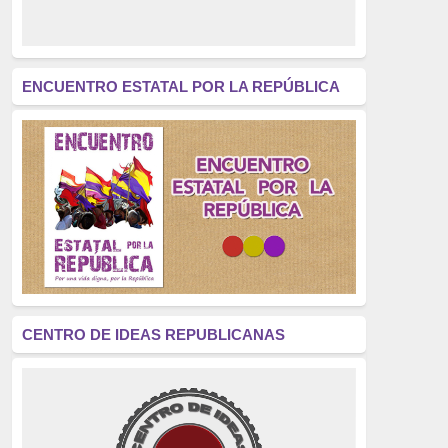
derecho a decidir
(376)
revolución
(312)
América Latina
(305)
ENCUENTRO ESTATAL POR LA REPÚBLICA
Exhumación
(304)
Golpe de Estado
(304)
Brigadas Internacionales
(303)
pensamiento
(294)
Revisionismo
(289)
La Transición
(275)
CENTRO DE IDEAS REPUBLICANAS
presos políticos
(273)
educación pública
(270)