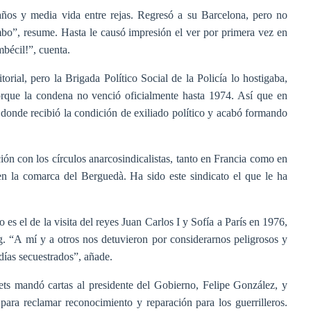
años y media vida entre rejas. Regresó a su Barcelona, pero no
bo”, resume. Hasta le causó impresión el ver por primera vez en
mbécil!”, cuenta.
rial, pero la Brigada Político Social de la Policía lo hostigaba,
porque la condena no venció oficialmente hasta 1974. Así que en
 donde recibió la condición de exiliado político y acabó formando
ón con los círculos anarcosindicalistas, tanto en Francia como en
 la comarca del Berguedà. Ha sido este sindicato el que le ha
es el de la visita del reyes Juan Carlos I y Sofía a París en 1976,
g. “A mí y a otros nos detuvieron por considerarnos peligrosos y
días secuestrados”, añade.
ts mandó cartas al presidente del Gobierno, Felipe González, y
 para reclamar reconocimiento y reparación para los guerrilleros.