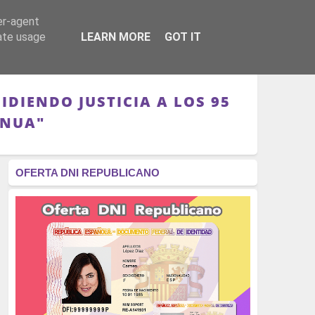
er-agent
RÉGIMEN - MONARQUÍA
CULTURA - LIBROS
rate usage
LEARN MORE
GOT IT
IDIENDO JUSTICIA A LOS 95
INUA"
OFERTA DNI REPUBLICANO