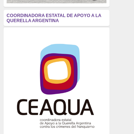
antifascismo
(1006)
COORDINADORA ESTATAL DE APOYO A LA
QUERELLA ARGENTINA
Eventos
(914)
Historia
(752)
Crímenes del franquismo
(721)
dictadura
(699)
Feminismo
(607)
neofranquismo
(567)
Justicia Universal
(527)
Derechos Humanos
(522)
Nacionalcatolicismo
(514)
Exilio
(506)