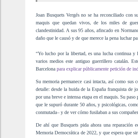
Joan Busquets Vergés no se ha reconciliado con su
maquis que quedan vivos, de los miles de guer
clandestinidad. A sus 95 años, afincado en Normand
daño que le causó y de que merece la pena luchar p
“Yo lucho por la libertad, es una lucha continua y 
varios medios este antiguo guerrillero catalán. E
Barcelona
para explicar públicamente petición de in
Su memoria permanece casi intacta, así como sus co
detalle: desde la huida de la España franquista de j
por una breve e intensa etapa en el maquis. Su paso p
que le supuró durante 50 años, y psicológicas, com
conmutada– y de ver cómo fusilaban a sus compañer
De ahí que Busquets pida ahora una reparación ec
Memoria Democrática de 2022, y que espera que sirv