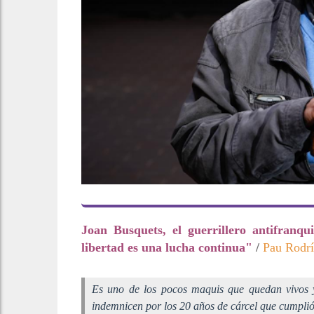
Joan Busquets, el guerrillero antifranqu
libertad es una lucha continua"
/
Pau Rodr
Es uno de los pocos maquis que quedan vivos 
indemnicen por los 20 años de cárcel que cumplió