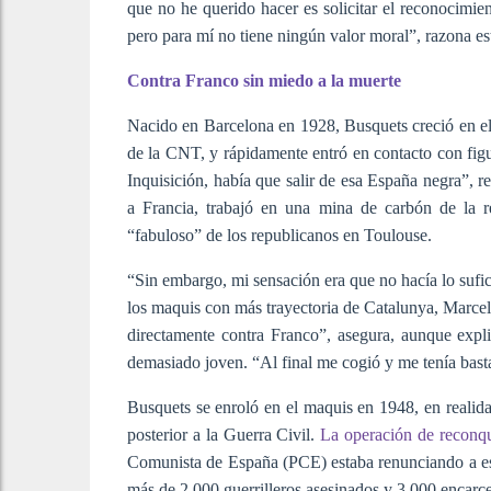
que no he querido hacer es solicitar el reconocimi
pero para mí no tiene ningún valor moral”, razona e
Contra Franco sin miedo a la muerte
Nacido en Barcelona en 1928, Busquets creció en el
de la CNT, y rápidamente entró en contacto con figu
Inquisición, había que salir de esa España negra”, r
a Francia, trabajó en una mina de carbón de la 
“fabuloso” de los republicanos en Toulouse.
“Sin embargo, mi sensación era que no hacía lo sufici
los maquis con más trayectoria de Catalunya, Marcel·l
directamente contra Franco”, asegura, aunque explic
demasiado joven. “Al final me cogió y me tenía ba
Busquets se enroló en el maquis en 1948, en realida
posterior a la Guerra Civil.
La operación de reconqui
Comunista de España (PCE) estaba renunciando a ese 
más de 2.000 guerrilleros asesinados y 3.000 encarc