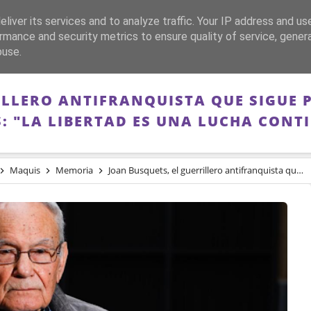
liver its services and to analyze traffic. Your IP address and us
CA
FRANQUISMO
GUERRA DE ESPAÑA
MEMORIA
rmance and security metrics to ensure quality of service, gene
buse.
LLERO ANTIFRANQUISTA QUE SIGUE P
: "LA LIBERTAD ES UNA LUCHA CONT
Maquis
Memoria
Joan Busquets, el guerrillero antifranquista que sigue pidiendo justicia a los 95 años: "La libertad es una lucha continua"