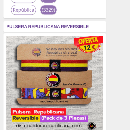
República
(3329)
corrupción
(3266)
PULSERA REPUBLICANA REVERSIBLE
fascismo
(2677)
tardofranquismo
(2320)
Actualidad
(2319)
monarquía
(2253)
borbones
(2176)
Cultura
(2163)
Guerra
(1674)
genocidio
(1234)
mujer
(1070)