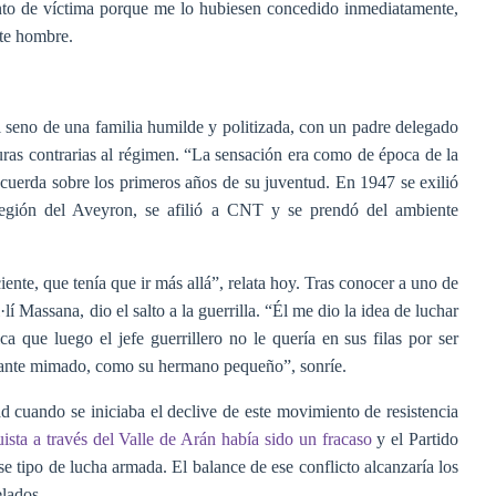
ento de víctima porque me lo hubiesen concedido inmediatamente,
ste hombre.
 seno de una familia humilde y politizada, con un padre delegado
ras contrarias al régimen. “La sensación era como de época de la
ecuerda sobre los primeros años de su juventud. En 1947 se exilió
región del Aveyron, se afilió a CNT y se prendó del ambiente
ente, que tenía que ir más allá”, relata hoy. Tras conocer a uno de
í Massana, dio el salto a la guerrilla. “Él me dio la idea de luchar
a que luego el jefe guerrillero no le quería en sus filas por ser
stante mimado, como su hermano pequeño”, sonríe.
d cuando se iniciaba el declive de este movimiento de resistencia
sta a través del Valle de Arán había sido un fracaso
y el Partido
tipo de lucha armada. El balance de ese conflicto alcanzaría los
elados.