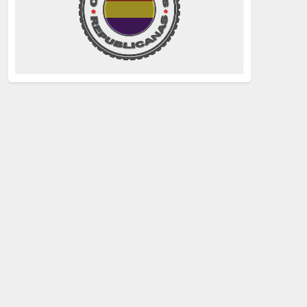
La Izquierda
(260)
justicia
(258)
Holocausto
(239)
Maquis
(237)
capitalismo
(228)
crisis sanitaria
(228)
Catalunya Proces
(227)
Lucha de clases
(211)
comunismo
(208)
bebés robados
(199)
Imperialismo
(189)