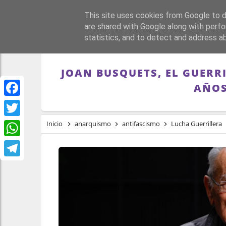
This site uses cookies from Google to de
PORTADA
REPÚBLI
are shared with Google along with perfo
statistics, and to detect and address a
JOAN BUSQUETS, EL GUERRI
AÑOS
Facebook
Twitter
Inicio
anarquismo
antifascismo
Lucha Guerrillera
WhatsApp
Telegram