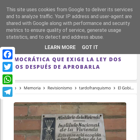
This site uses cookies from Google to deliver its services
and to analyze traffic. Your IP address and user-agent are
shared with Google along with performance and security
metrics to ensure quality of service, generate usage
statistics, and to detect and address abuse.
EL GOBIERNO CREARÁ EL CATÁLOGO DE
LEARN MORE
GOT IT
SÍMBOLOS CONTRARIOS A LA MEMORIA
DEMOCRÁTICA QUE EXIGE LA LEY DOS
Facebook
AÑOS DESPUÉS DE APROBARLA
Twitter
Inicio
Memoria
Revisionismo
tardofranquismo
El Gobierno creará el catálogo de símbolos contrarios a la memoria democrática que exige la Ley dos años después de aprobarla
WhatsApp
Telegram