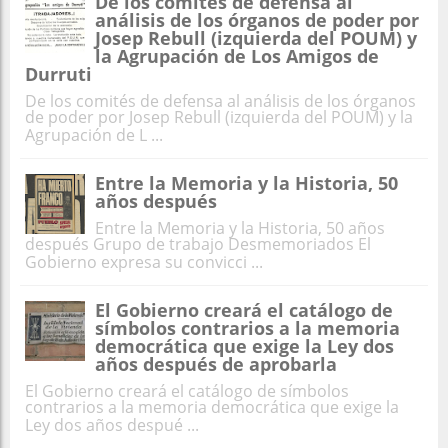
De los comités de defensa al
análisis de los órganos de poder por
Josep Rebull (izquierda del POUM) y
la Agrupación de Los Amigos de
Durruti
De los comités de defensa al análisis de los órganos
de poder por Josep Rebull (izquierda del POUM) y la
Agrupación de L ...
Entre la Memoria y la Historia, 50
años después
Entre la Memoria y la Historia, 50 años
después Grupo de trabajo Desmemoriados El
Gobierno expresa su convicci ...
El Gobierno creará el catálogo de
símbolos contrarios a la memoria
democrática que exige la Ley dos
años después de aprobarla
El Gobierno creará el catálogo de símbolos
contrarios a la memoria democrática que exige la
Ley dos años despué ...