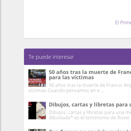
El Prim
Te puede interesar
50 años tras la muerte de Fran
para las víctimas
50 años tras la muerte de Franco: Im
víctimas Cuando pensamos en e ...
Dibujos, cartas y libretas par
Dibujos, cartas y libretas para una
dibuixada* es el testimonio de Roser R