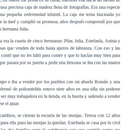
 una preciosa caja de madera llena de fotografías. Era una especie
guna pequeña enfermedad infantil. La caja me tenia fascinada yo
 te la daré y cumplió su promesa, años después comprendí por que
su hermana Julia.
ra la cuarta de cinco hermanas: Pilar, Julia, Estefanía, Anisia y
esas que venden de todo hasta aperos de labranza. Con eso y las
e contó que no les faltó para comer y que lo hacían muy bien para
 que pasara por su puerta a pedir una limosna se iba con las manos
campo e iba a vender por los pueblos con mi abuelo Román y una
fermó de poliomielitis estuvo siete años en una silla sin poderse
 ser muy trabajadora en la tienda, en la huerta y saliendo a vender
se el ajuar.
 cambios, se cierran la escuela de las monjas. Teresa con 12 años
para ella pues las monjas la querían. Estefanía se casa por lo civil
 las dos familias pero lo celebraron con una comida como era