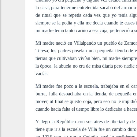
la casa, para tenerme entretenida sacaba del armario
de ritual que se repetía cada vez que yo tenia al
siempre se la pedía y ella me decía cuando te cases
mi madre tenia tanto cariño a esa caja, perteneció a 
Mi madre nació en Villalpando un pueblo de Zamora e
Teresa, los padres poseían una pequeña tienda de 
tierras que cultivaban vivían bien, mi madre siempr
la época, la abuela no era de misa diaria pero nadie
vacías.
Mi madre fue poco a la escuela, trabajaba en el 
burra, Julia despachaba en la tienda, de pequeña en
mover, al final se quedo coja, pero eso no le impidió
cuando hacia falta el tiempo libre lo dedicaba a hacer
Y llego la República con sus aires de libertad y de
tiene que ir a la escuela de Villa fue un cambio duro 
en 1935 con su novio Quintín, mal lo recibieron