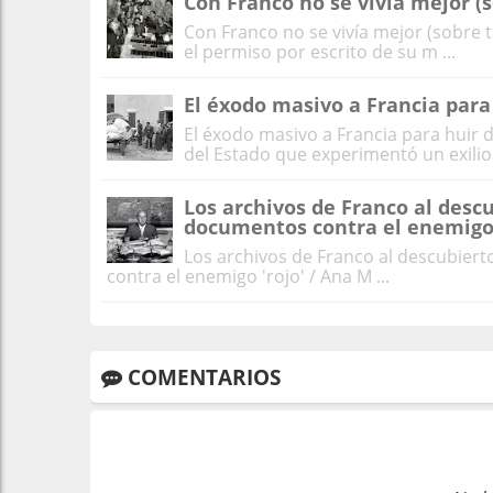
Con Franco no se vivía mejor (s
Con Franco no se vivía mejor (sobre 
el permiso por escrito de su m ...
El éxodo masivo a Francia para
El éxodo masivo a Francia para huir d
del Estado que experimentó un exilio 
Los archivos de Franco al descu
documentos contra el enemigo 
Los archivos de Franco al descubiert
contra el enemigo 'rojo' / Ana M ...
COMENTARIOS