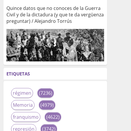
Quince datos que no conoces de la Guerra
Civil y de la dictadura (y que te da vergüenza
preguntar) / Alejandro Torrús
ETIQUETAS
régimen
(7236)
Memoria
(4979)
franquismo
(4622)
represión
(3742)