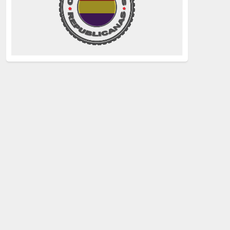
La Izquierda
(260)
justicia
(258)
Holocausto
(239)
Maquis
(237)
capitalismo
(228)
crisis sanitaria
(228)
Catalunya Proces
(227)
Lucha de clases
(211)
comunismo
(208)
bebés robados
(199)
Imperialismo
(189)