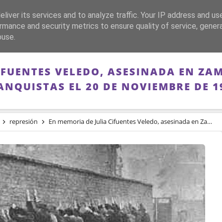
liver its services and to analyze traffic. Your IP address and us
CA
FRANQUISMO
GUERRA DE ESPAÑA
MEMORIA
rmance and security metrics to ensure quality of service, gene
buse.
IFUENTES VELEDO, ASESINADA EN Z
ANQUISTAS EL 20 DE NOVIEMBRE DE 1
represión
En memoria de Julia Cifuentes Veledo, asesinada en Zamora por delincuentes franquistas el 20 de Noviembre de 1936