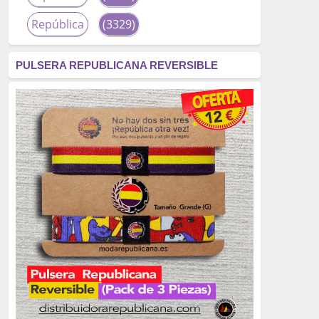
República
(3329)
corrupción
(3266)
PULSERA REPUBLICANA REVERSIBLE
fascismo
(2677)
tardofranquismo
(2320)
Actualidad
(2319)
monarquía
(2253)
borbones
(2176)
Cultura
(2163)
Guerra
(1674)
genocidio
(1234)
mujer
(1070)