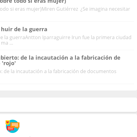
obre todo si eras mujer)
todo si eras mujer)Miren Gutiérrez ¿Se imagina necesitar
 huir de la guerra
e la guerraAntton Iparraguirre Irun fue la primera ciudad
ma ...
bierto: de la incautación a la fabricación de
'rojo'
o: de la incautación a la fabricación de documentos