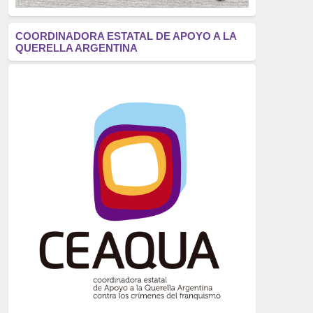
antifascismo
(1006)
COORDINADORA ESTATAL DE APOYO A LA
QUERELLA ARGENTINA
Eventos
(914)
Historia
(752)
Crímenes del franquismo
(721)
dictadura
(699)
Feminismo
(607)
neofranquismo
(567)
Justicia Universal
(527)
Derechos Humanos
(522)
Nacionalcatolicismo
(514)
Exilio
(506)