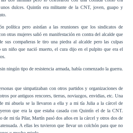
unos dulces. Quintín era militante de la CNT, joven, guapo y
ato.
n política pero asistían a las reuniones que los sindicatos de
on otras mujeres salió en manifestación en contra del alcalde que
e sus compañeras le tiro una piedra al alcalde pero las culpas
un niño que nació muerto, el cura dijo en el pulpito que era el
os.
s sin ningún tipo de resistencia armada, había comenzado la guerra.
ersonas que simpatizaban con otros partidos y organizaciones de
ros por antiguos rencores, tierras, noviazgos, envidias, etc. Una
mi abuela se la llevaron a ella y a mi tía Julia a la cárcel de
eyeron que era la que estaba casada con Quintín el de la CNT.
de mi tía Pilar, Martín pasó dos años en la cárcel y otros dos de
 atenuada. A ellas les tuvieron que llevar un colchón para que no
ciones y mucho miedo.