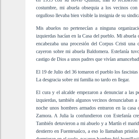
costumbre, mi abuela obsequia a los vecinos con 
orgulloso llevaba bien visible la insignia de su sindic
Mis abuelos no pertenecían a ninguna organizació
izquierdas hacían en la Casa del pueblo. Mi abuela c
encabezaba una procesión del Corpus Cristi una d
cayeron sobre mi abuela Baldomera. Estefanía tuvo 
castigo de Dios a unos padres que vivían amancebad
El 19 de Julio del 36 tomaron el pueblo los fascista
La desgracia sobre mi familia no tardo en llegar.
El cura y el alcalde empezaron a denunciar a las p
izquierdas, también algunos vecinos denunciaban a ot
noche unos hombres armados entraron en la casa de 
Zamora. A Julia la confundieron con Estefanía cr
También detuvieron a mi abuelo y a Martín el marido 
destierro en Fuentesaúco, a eso lo llamaban prisión
durmieran en el suelo, pasaron hambre frió humilla