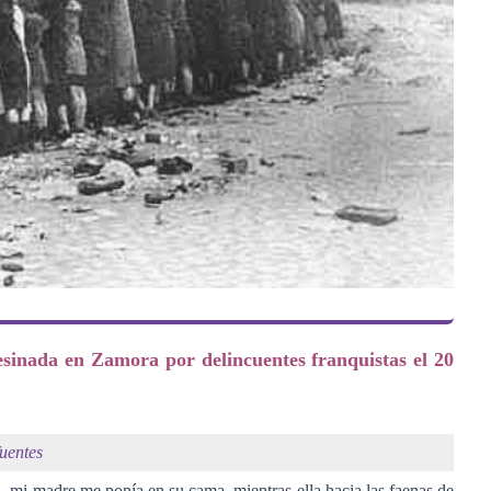
esinada en Zamora por delincuentes franquistas el 20
uentes
 mi madre me ponía en su cama, mientras ella hacia las faenas de