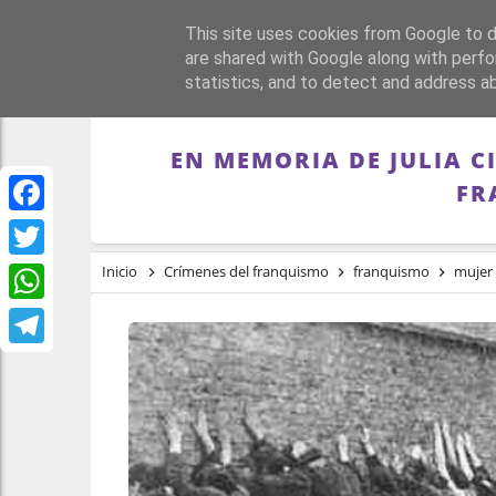
This site uses cookies from Google to de
PORTADA
REPÚBLI
are shared with Google along with perfo
statistics, and to detect and address a
EN MEMORIA DE JULIA C
FR
Facebook
Twitter
Inicio
Crímenes del franquismo
franquismo
mujer
WhatsApp
Telegram