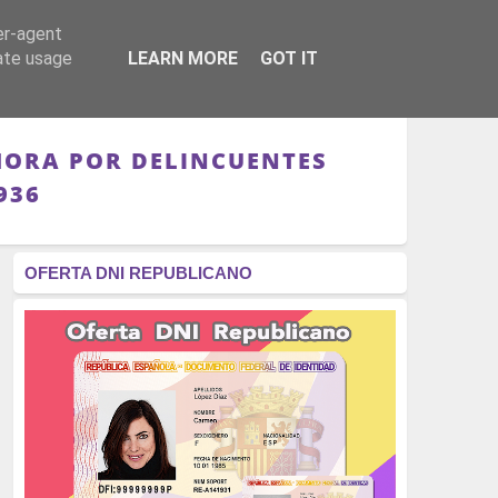
er-agent
RÉGIMEN - MONARQUÍA
CULTURA - LIBROS
rate usage
LEARN MORE
GOT IT
AMORA POR DELINCUENTES
936
OFERTA DNI REPUBLICANO