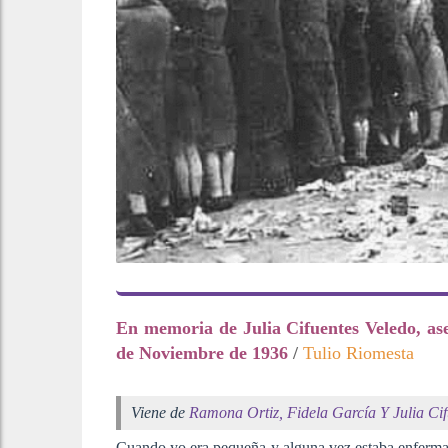
En memoria de Julia Cifuentes Veledo, as
de Noviembre de 1936
/
Tulio Riomesta
V
iene de
Ramona Ortiz, Fidela García Y Julia Cif
Cuando yo era pequeña y alguna vez estaba enferma,