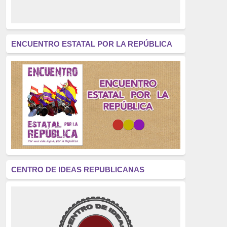
derecho a decidir
(376)
revolución
(312)
América Latina
(305)
ENCUENTRO ESTATAL POR LA REPÚBLICA
Exhumación
(304)
Golpe de Estado
(304)
Brigadas Internacionales
(303)
pensamiento
(294)
Revisionismo
(289)
La Transición
(275)
CENTRO DE IDEAS REPUBLICANAS
presos políticos
(273)
educación pública
(270)