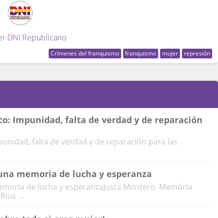
er DNI Republicano
Crímenes del franquismo
franquismo
mujer
represión
co: Impunidad, falta de verdad y de reparación
punidad, falta de verdad y de reparación para las
a una memoria de lucha y esperanza
 memoria de lucha y esperanzaJusta Montero Memòria
ius ...