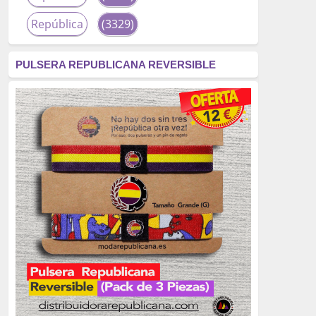
República
(3329)
corrupción
(3266)
PULSERA REPUBLICANA REVERSIBLE
fascismo
(2677)
tardofranquismo
(2320)
Actualidad
(2319)
monarquía
(2253)
borbones
(2176)
Cultura
(2163)
Guerra
(1674)
genocidio
(1234)
mujer
(1070)