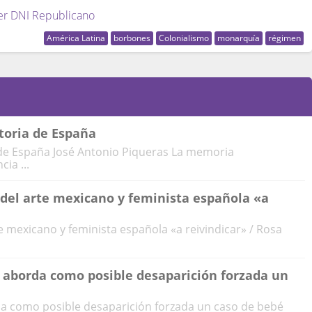
er DNI Republicano
América Latina
borbones
Colonialismo
monarquía
régimen
storia de España
a de España José Antonio Piqueras La memoria
ia ...
 del arte mexicano y feminista española «a
te mexicano y feminista española «a reivindicar» / Rosa
 aborda como posible desaparición forzada un
a como posible desaparición forzada un caso de bebé