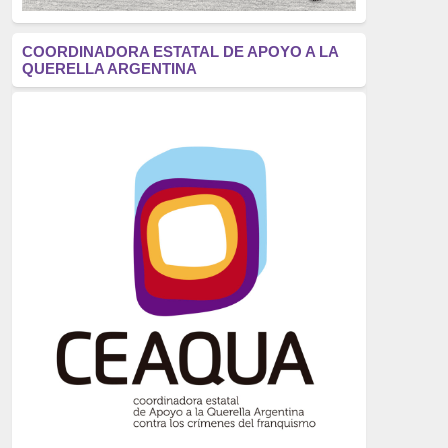
antifascismo
(1006)
COORDINADORA ESTATAL DE APOYO A LA
QUERELLA ARGENTINA
Eventos
(914)
Historia
(752)
Crímenes del franquismo
(721)
dictadura
(699)
Feminismo
(607)
neofranquismo
(567)
Justicia Universal
(527)
Derechos Humanos
(522)
Nacionalcatolicismo
(514)
Exilio
(506)