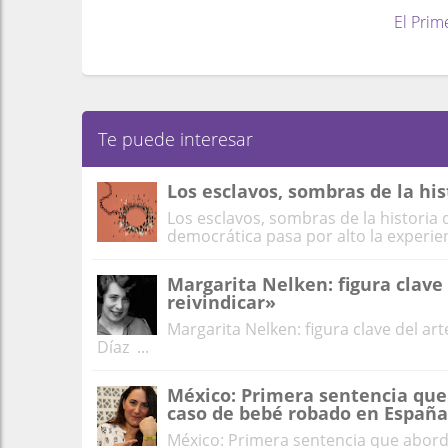
El Prim
Te puede interesar
Los esclavos, sombras de la hi
Los esclavos, sombras de la histori
democrática pasa por alto la experienc
Margarita Nelken: figura clave
reivindicar»
Margarita Nelken: figura clave del ar
Díaz ...
México: Primera sentencia que
caso de bebé robado en España
México: Primera sentencia que abord