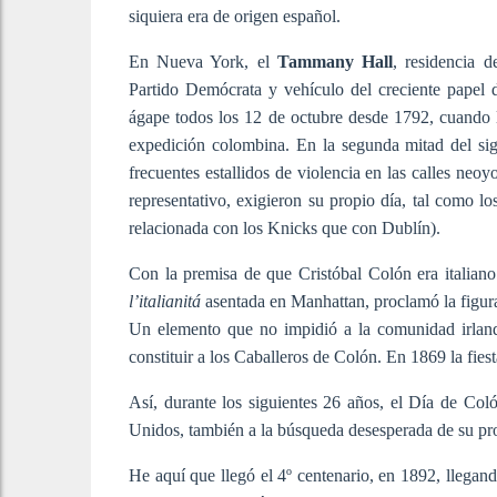
siquiera era de origen español.
En Nueva York, el
Tammany Hall
, residencia d
Partido Demócrata y vehículo del creciente papel d
ágape todos los 12 de octubre desde 1792, cuando l
expedición colombina. En la segunda mitad del siglo
frecuentes estallidos de violencia en las calles neo
representativo, exigieron su propio día, tal como los
relacionada con los Knicks que con Dublín).
Con la premisa de que Cristóbal Colón era italian
l’italianitá
asentada en Manhattan, proclamó la figura
Un elemento que no impidió a la comunidad irland
constituir a los Caballeros de Colón. En 1869 la fies
Así, durante los siguientes 26 años, el Día de Co
Unidos, también a la búsqueda desesperada de su pro
He aquí que llegó el 4º centenario, en 1892, llegand