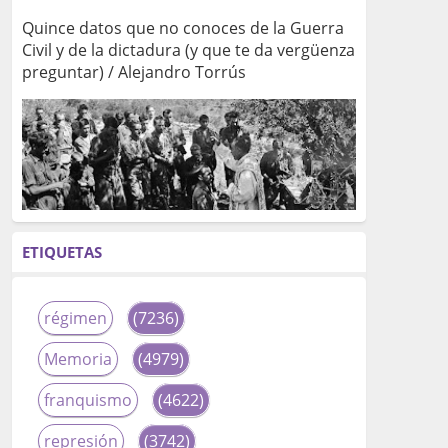
Quince datos que no conoces de la Guerra
Civil y de la dictadura (y que te da vergüenza
preguntar) / Alejandro Torrús
ETIQUETAS
régimen
(7236)
Memoria
(4979)
franquismo
(4622)
represión
(3742)