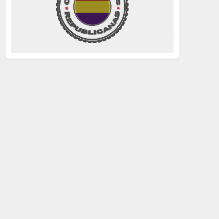
La Izquierda
(260)
justicia
(258)
Holocausto
(239)
Maquis
(237)
capitalismo
(228)
crisis sanitaria
(228)
Catalunya Proces
(227)
Lucha de clases
(211)
comunismo
(208)
bebés robados
(199)
Imperialismo
(189)