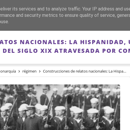
liver its services and to analyze traffic. Your IP address and us
CA
FRANQUISMO
GUERRA DE ESPAÑA
MEMORIA
rmance and security metrics to ensure quality of service, gene
buse.
ATOS NACIONALES: LA HISPANIDAD, 
S DEL SIGLO XIX ATRAVESADA POR CO
onarquía
régimen
Construcciones de relatos nacionales: La Hispanidad, una fiesta inventada a finales del siglo XIX atravesada por complejos