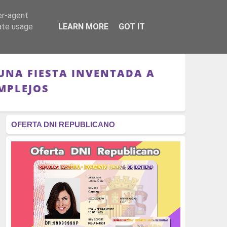
er-agent
RÉGIMEN - MONARQUÍA
CULTURA - LIBROS
rate usage
LEARN MORE
GOT IT
UNA FIESTA INVENTADA A
MPLEJOS
OFERTA DNI REPUBLICANO