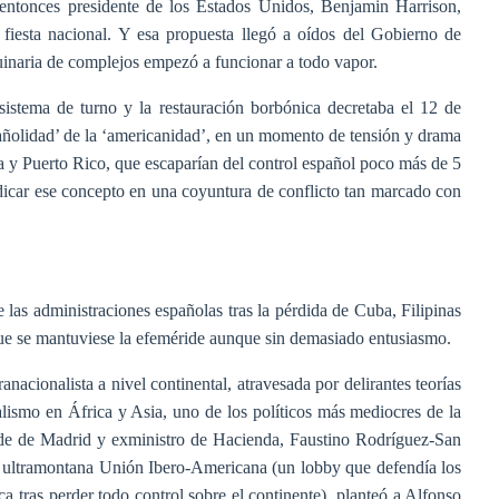
 entonces presidente de los Estados Unidos, Benjamin Harrison,
fiesta nacional. Y esa propuesta llegó a oídos del Gobierno de
inaria de complejos empezó a funcionar a todo vapor.
 sistema de turno y la restauración borbónica decretaba el 12 de
pañolidad’ de la ‘americanidad’, en un momento de tensión y drama
 y Puerto Rico, que escaparían del control español poco más de 5
dicar ese concepto en una coyuntura de conflicto tan marcado con
las administraciones españolas tras la pérdida de Cuba, Filipinas
que se mantuviese la efeméride aunque sin demasiado entusiasmo.
nacionalista a nivel continental, atravesada por delirantes teorías
rialismo en África y Asia, uno de los políticos más mediocres de la
alde de Madrid y exministro de Hacienda, Faustino Rodríguez-San
a ultramontana Unión Ibero-Americana (un lobby que defendía los
ca tras perder todo control sobre el continente), planteó a Alfonso