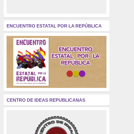
derecho a decidir
(376)
revolución
(312)
América Latina
(305)
ENCUENTRO ESTATAL POR LA REPÚBLICA
Exhumación
(304)
Golpe de Estado
(304)
Brigadas Internacionales
(303)
pensamiento
(294)
Revisionismo
(289)
La Transición
(275)
CENTRO DE IDEAS REPUBLICANAS
presos políticos
(273)
educación pública
(270)