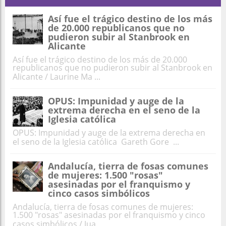
Así fue el trágico destino de los más
de 20.000 republicanos que no
pudieron subir al Stanbrook en
Alicante
Así fue el trágico destino de los más de 20.000
republicanos que no pudieron subir al Stanbrook en
Alicante / Laurine Ma ...
OPUS: Impunidad y auge de la
extrema derecha en el seno de la
Iglesia católica
OPUS: Impunidad y auge de la extrema derecha en
el seno de la Iglesia católica Gareth Gore ...
Andalucía, tierra de fosas comunes
de mujeres: 1.500 "rosas"
asesinadas por el franquismo y
cinco casos simbólicos
Andalucía, tierra de fosas comunes de mujeres:
1.500 "rosas" asesinadas por el franquismo y cinco
casos simbólicos / Jua ...