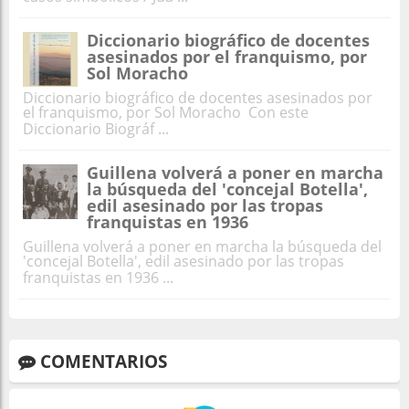
Diccionario biográfico de docentes
asesinados por el franquismo, por
Sol Moracho
Diccionario biográfico de docentes asesinados por
el franquismo, por Sol Moracho Con este
Diccionario Biográf ...
Guillena volverá a poner en marcha
la búsqueda del 'concejal Botella',
edil asesinado por las tropas
franquistas en 1936
Guillena volverá a poner en marcha la búsqueda del
'concejal Botella', edil asesinado por las tropas
franquistas en 1936 ...
COMENTARIOS