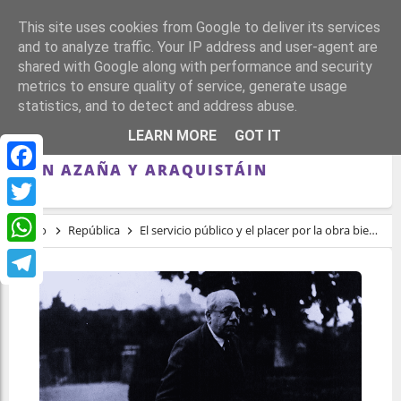
This site uses cookies from Google to deliver its services
and to analyze traffic. Your IP address and user-agent are
shared with Google along with performance and security
metrics to ensure quality of service, generate usage
statistics, and to detect and address abuse.
EL SERVICIO PÚBLICO Y EL PLACER POR
LEARN MORE
GOT IT
LA OBRA BIEN HECHA: REFLEXIONANDO
CON AZAÑA Y ARAQUISTÁIN
Facebook
Twitter
Inicio
República
El servicio público y el placer por la obra bien hecha: reflexionando con Azaña y Araquistáin
WhatsApp
Telegram