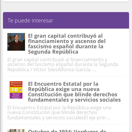
Te puede interesar
El gran capital contribuyó al
financiamiento y ascenso del
fascismo español durante la
Segunda República
El gran capital contribuyó al financiamiento y
ascenso del fascismo español durante la Segunda
República / Víctor SilesAlfonso García- ...
El Encuentro Estatal por la
República exige una nueva
Constitución que blinde derechos
fundamentales y servicios sociales
El Encuentro Estatal por la República exige una
nueva Constitución que blinde derechos
fundamentales y servicios socialesEl eje prin ...
Octubre de 1934: Verdugos de