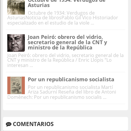
Asturias
Octubre de 1934: Verdugos de
AsturiasNoticia de librosPablo Gil Vico Historiador
especializado en el estudio de la viole ...
Joan Peiró: obrero del vidrio,
secretario general de la CNT y
ministro de la República
Joan Peiró: obrero del vidrio, secretario general de la
CNT y ministro de la República / Enric Llopis “Lo
interesan ...
Por un republicanismo socialista
Por un republicanismo socialista Martí
Ariza Sadurní Reseña del libro de Antoni
Domènech: Por un republicanismo socialis ...
COMENTARIOS