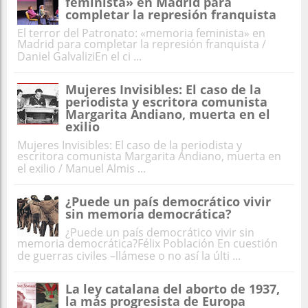
feminista» en Madrid para
completar la represión franquista
El terror del Patronato: «memoria feminista» en
Madrid para completar la represión franquista /
Daniel GalvaliziEn el ci ...
Mujeres Invisibles: El caso de la
periodista y escritora comunista
Margarita Andiano, muerta en el
exilio
Mujeres Invisibles: El caso de la periodista y
escritora comunista Margarita Andiano, muerta en
el exilio / Manuel Almis ...
¿Puede un país democrático vivir
sin memoria democrática?
¿Puede un país democrático vivir sin
memoria democrática?Félix Población En cuestión
de guerras civiles –llámese o no así la últi ...
La ley catalana del aborto de 1937,
la más progresista de Europa