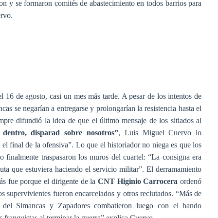
on y se formaron comités de abastecimiento en todos barrios para
ervo.
el 16 de agosto, casi un mes más tarde. A pesar de los intentos de
ncas se negarían a entregarse y prolongarían la resistencia hasta el
pre difundió la idea de que el último mensaje de los sitiados al
dentro, disparad sobre nosotros”
, Luis Miguel Cuervo lo
el final de la ofensiva”. Lo que el historiador no niega es que los
o finalmente traspasaron los muros del cuartel: “La consigna era
ta que estuviera haciendo el servicio militar”. El derramamiento
ás fue porque el dirigente de la
CNT Higinio Carrocera
ordenó
 los supervivientes fueron encarcelados y otros reclutados. “Más de
les del Simancas y Zapadores combatieron luego con el bando
 franquistas al terminar la guerra” explica Cuervo.