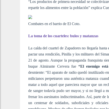
“Los productos de primera necesidad se colectivizar
repartir los alimentos entre la población” explica Cu
Combates en el barrio de El Coto.
La toma de los cuarteles: bulos y matanzas
La caída del cuartel de Zapadores no llegaría hasta 
pactar una rendición, Pinilla y los militares del Sima
21 de agosto. Aunque la propaganda franquista siem
buque Almirante Cervera fue
“El enemigo está 
desmiente: “El aparato de radio quedó inutilizado en 
milicianos perpetraron una auténtica matanza cuand
matar a todo aquel que pareciera mayor que un reclu
de sangre todavía pudo ser mayor, y si no llegó a m
frenar los asesinatos indiscriminados. Así, parte de
un centenar de soldados, suboficiales y oficia
republicano. Muchos de ellos fueron fusilados por los