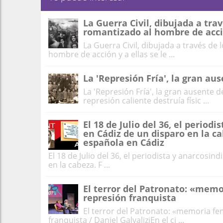
La Guerra Civil, dibujada a tra
romantizado al hombre de acción
La Guerra Civil, dibujada a través de
hombre de acción y a ellas se le ...
La 'Represión Fría', la gran au
La 'Represión Fría', la gran ausente 
represión caliente destruía físic ...
El 18 de Julio del 36, el period
en Cádiz de un disparo en la ca
española en Cádiz
El 18 de Julio del 36, el periodista y anarcosi
en la cabeza. F ...
El terror del Patronato: «mem
represión franquista
El terror del Patronato: «memoria fe
franquista / Daniel GalvaliziEn el ci ...