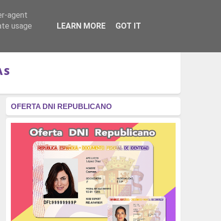
er-agent
RÉGIMEN - MONARQUÍA
CULTURA - LIBROS
rate usage
LEARN MORE
GOT IT
AS
OFERTA DNI REPUBLICANO