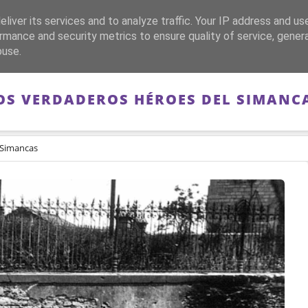
liver its services and to analyze traffic. Your IP address and us
CA
FRANQUISMO
GUERRA DE ESPAÑA
MEMORIA
rmance and security metrics to ensure quality of service, gene
buse.
OS VERDADEROS HÉROES DEL SIMANC
 Simancas