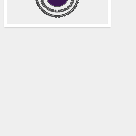
justicia
(258)
Holocausto
(239)
Maquis
(237)
capitalismo
(228)
crisis sanitaria
(228)
Catalunya Proces
(227)
Lucha de clases
(211)
comunismo
(208)
bebés robados
(199)
Imperialismo
(189)
LGTBIQ
(181)