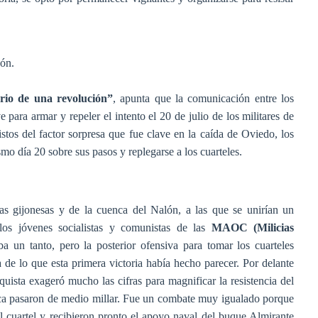
jón.
ario de una revolución”
, apunta que la comunicación entre los
e para armar y repeler el intento el 20 de julio de los militares de
stos del factor sorpresa que fue clave en la caída de Oviedo, los
smo día 20 sobre sus pasos y replegarse a los cuarteles.
stas gijonesas y de la cuenca del Nalón, a las que se unirían un
 los jóvenes socialistas y comunistas de las
MAOC (Milicias
ba un tanto, pero la posterior ofensiva para tomar los cuarteles
 de lo que esta primera victoria había hecho parecer. Por delante
sta exageró mucho las cifras para magnificar la resistencia del
ca pasaron de medio millar. Fue un combate muy igualado porque
 del cuartel y recibieron pronto el apoyo naval del buque Almirante