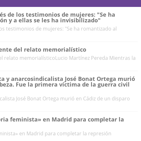
vés de los testimonios de mujeres: "Se ha
 y a ellas se les ha invisibilizado"
 los testimonios de mujeres: "Se ha romantizado al
sente del relato memorialístico
del relato memorialísticoLucio Martínez Pereda Mientras la
ista y anarcosindicalista José Bonat Ortega murió
beza. Fue la primera víctima de la guerra civil
ndicalista José Bonat Ortega murió en Cádiz de un disparo
oria feminista» en Madrid para completar la
minista» en Madrid para completar la represión