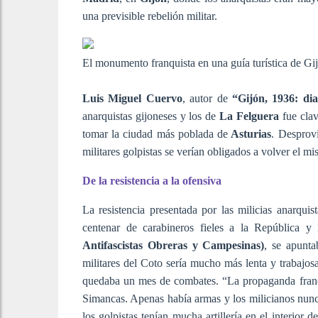
una previsible rebelión militar.
El monumento franquista en una guía turística de Gi
Luis Miguel Cuervo
, autor de
“Gijón, 1936: di
anarquistas gijoneses y los de
La Felguera
fue clav
tomar la ciudad más poblada de
Asturias
. Desprovi
militares golpistas se verían obligados a volver el mi
De la resistencia a la ofensiva
La resistencia presentada por las milicias anarqui
centenar de carabineros fieles a la República y
Antifascistas Obreras y Campesinas)
, se apunta
militares del Coto sería mucho más lenta y trabajosa
quedaba un mes de combates. “La propaganda franqui
Simancas. Apenas había armas y los milicianos nun
los golpistas tenían mucha artillería en el interior