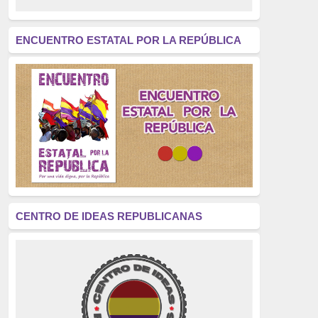
revolución
(312)
América Latina
(305)
ENCUENTRO ESTATAL POR LA REPÚBLICA
Exhumación
(304)
Golpe de Estado
(304)
Brigadas Internacionales
(303)
pensamiento
(294)
Revisionismo
(289)
La Transición
(275)
CENTRO DE IDEAS REPUBLICANAS
presos políticos
(273)
educación pública
(270)
La Izquierda
(260)