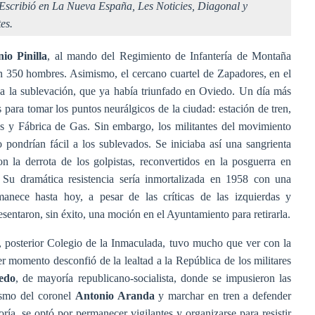
. Escribió en La Nueva España, Les Noticies, Diagonal y
es.
io Pinilla
, al mando del Regimiento de Infantería de Montaña
 350 hombres. Asimismo, el cercano cuartel de Zapadores, en el
 a la sublevación, que ya había triunfado en Oviedo. Un día más
les para tomar los puntos neurálgicos de la ciudad: estación de tren,
s y Fábrica de Gas. Sin embargo, los militantes del movimiento
 pondrían fácil a los sublevados. Se iniciaba así una sangrienta
on la derrota de los golpistas, reconvertidos en la posguerra en
 Su dramática resistencia sería inmortalizada en 1958 con una
anece hasta hoy, a pesar de las críticas de las izquierdas y
sentaron, sin éxito, una moción en el Ayuntamiento para retirarla.
s, posterior Colegio de la Inmaculada, tuvo mucho que ver con la
er momento desconfió de la lealtad a la República de los militares
edo
, de mayoría republicano-socialista, donde se impusieron las
nismo del coronel
Antonio Aranda
y marchar en tren a defender
ría, se optó por permanecer vigilantes y organizarse para resistir