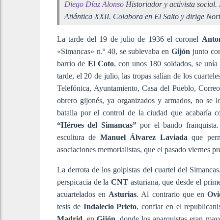
Diego Díaz Alonso
Historiador y activista social
Atlántica XXII. Colabora en El Salto y dirige Nort
La tarde del 19 de julio de 1936 el coronel
Anton
«Simancas» n.º 40, se sublevaba en
Gijón
junto con
barrio de
El Coto
, con unos 180 soldados, se unía
tarde, el 20 de julio, las tropas salían de los cuarte
Telefónica, Ayuntamiento, Casa del Pueblo, Correo
obrero gijonés, ya organizados y armados, no se lo
batalla por el control de la ciudad que acabaría c
“Héroes del Simancas”
por el bando franquista.
escultura de
Manuel Álvarez Laviada
que perm
asociaciones memorialistas, que el pasado viernes pre
La derrota de los golpistas del cuartel del Simanca
perspicacia de la
CNT
asturiana, que desde el prim
acuartelados en
Asturias
. Al contrario que en
Ovi
tesis de
Indalecio Prieto
, confiar en el republica
Madrid
, en
Gijón
, donde los anarquistas eran mayo