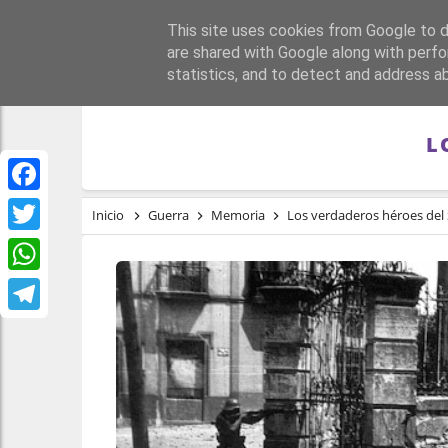
This site uses cookies from Google to de
PORTADA
REPÚBLI
are shared with Google along with perfo
statistics, and to detect and address a
L
Facebook
Inicio
Guerra
Memoria
Los verdaderos héroes del
Twitter
WhatsApp
Telegram