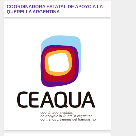
antifascismo
(1006)
COORDINADORA ESTATAL DE APOYO A LA
QUERELLA ARGENTINA
Eventos
(914)
Historia
(752)
Crímenes del franquismo
(721)
dictadura
(699)
Feminismo
(607)
neofranquismo
(567)
Justicia Universal
(527)
Derechos Humanos
(522)
Nacionalcatolicismo
(514)
Exilio
(506)