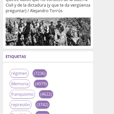
Civil y de la dictadura (y que te da vergüenza
preguntar) / Alejandro Torrús
ETIQUETAS
régimen
(7236)
Memoria
(4979)
franquismo
(4622)
represión
(3742)