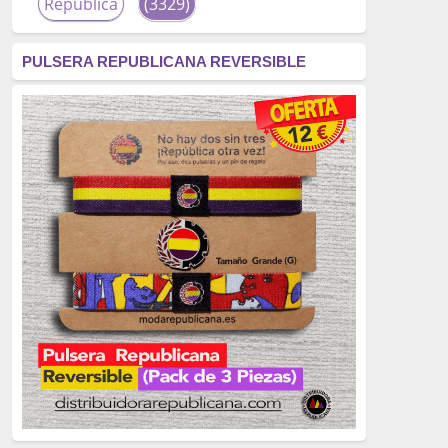
República
(3329)
corrupción
(3266)
PULSERA REPUBLICANA REVERSIBLE
fascismo
(2677)
tardofranquismo
(2320)
Actualidad
(2319)
monarquía
(2253)
borbones
(2176)
Cultura
(2163)
Guerra
(1674)
genocidio
(1234)
mujer
(1070)