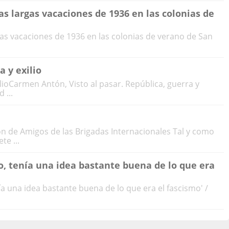
as largas vacaciones de 1936 en las colonias de
gas vacaciones de 1936 en las colonias de verano de San
a y exilio
ilioCarmen Antón, Visto al pasar. República, guerra y
 ...
n de Amigos de las Brigadas Internacionales Tal y como
te ...
, tenía una idea bastante buena de lo que era
a una idea bastante buena de lo que era el fascismo' /