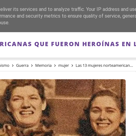
liver its services and to analyze traffic. Your IP address and us
CA
FRANQUISMO
GUERRA DE ESPAÑA
MEMORIA
rmance and security metrics to ensure quality of service, gene
buse.
RICANAS QUE FUERON HEROÍNAS EN 
nismo
Guerra
Memoria
mujer
Las 13 mujeres norteamericanas que fueron heroínas en la Guerra Civil española