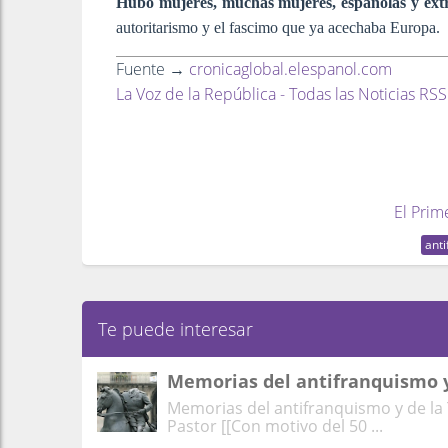
Hubo mujeres, muchas mujeres, españolas y ext
autoritarismo y el fascimo que ya acechaba Europa.
Fuente →
cronicaglobal.elespanol.com
La Voz de la República - Todas las Noticias RSS
El Prim
ant
Te puede interesar
Memorias del antifranquismo y
Memorias del antifranquismo y de la
Pastor [[Con motivo del 50 ...