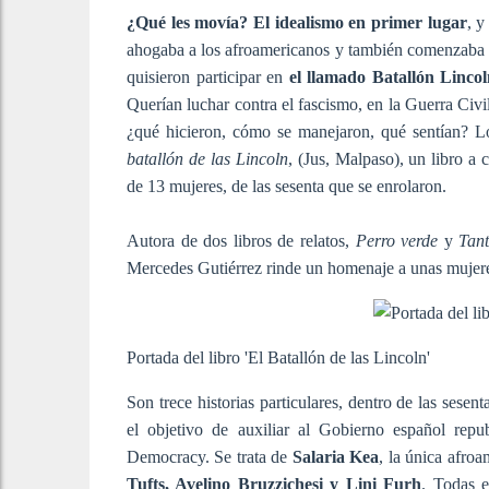
¿Qué les movía? El idealismo en primer lugar
, y
ahogaba a los afroamericanos y también comenzaba a
quisieron participar en
el llamado Batallón Lincol
Querían luchar contra el fascismo, en la Guerra Civi
¿qué hicieron, cómo se manejaron, qué sentían? L
batallón de las Lincoln
, (Jus, Malpaso), un libro a c
de 13 mujeres, de las sesenta que se enrolaron.
Autora de dos libros de relatos,
Perro verde
y
Tant
Mercedes Gutiérrez rinde un homenaje a unas mujere
Portada del libro 'El Batallón de las Lincoln'
Son trece historias particulares, dentro de las sese
el objetivo de auxiliar al Gobierno español rep
Democracy. Se trata de
Salaria Kea
, la única afro
Tufts, Avelino Bruzzichesi y Lini Furh
. Todas e