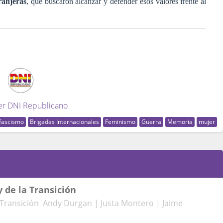
ranjeras
, que buscaron alcanzar y defender esos valores frente al
er DNI Republicano
ifascismo
Brigadas Internacionales
Feminismo
Guerra
Memoria
mujer
 de la Transición
 Transición Andy Durgan | Justa Montero | Jaime