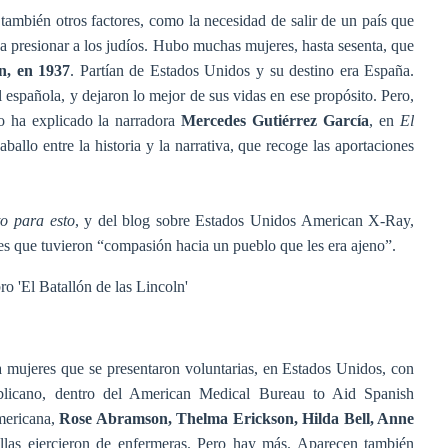
 también otros factores, como la necesidad de salir de un país que
 presionar a los judíos. Hubo muchas mujeres, hasta sesenta, que
n, en 1937
. Partían de Estados Unidos y su destino era España.
l española, y dejaron lo mejor de sus vidas en ese propósito. Pero,
o ha explicado la narradora
Mercedes Gutiérrez García
, en
El
aballo entre la historia y la narrativa, que recoge las aportaciones
o para esto
, y del blog sobre Estados Unidos American X-Ray,
s que tuvieron “compasión hacia un pueblo que les era ajeno”.
nta mujeres que se presentaron voluntarias, en Estados Unidos, con
ublicano, dentro del American Medical Bureau to Aid Spanish
americana,
Rose Abramson, Thelma Erickson, Hilda Bell, Anne
llas ejercieron de enfermeras. Pero hay más. Aparecen también