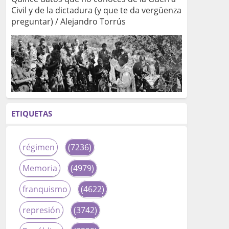
Civil y de la dictadura (y que te da vergüenza
preguntar) / Alejandro Torrús
ETIQUETAS
régimen
(7236)
Memoria
(4979)
franquismo
(4622)
represión
(3742)