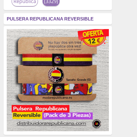
República
(3329)
corrupción
(3266)
PULSERA REPUBLICANA REVERSIBLE
fascismo
(2677)
tardofranquismo
(2320)
Actualidad
(2319)
monarquía
(2253)
borbones
(2176)
Cultura
(2163)
Guerra
(1674)
genocidio
(1234)
mujer
(1070)