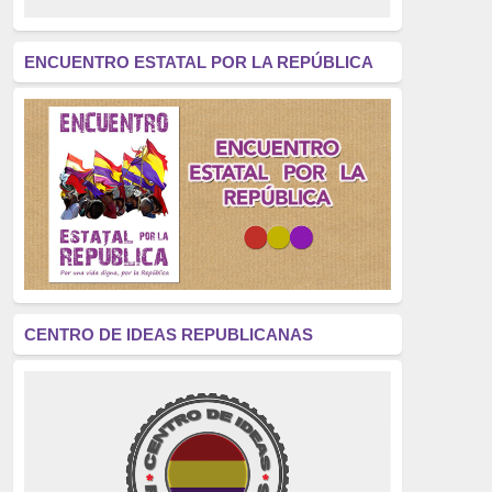
revolución
(312)
América Latina
(305)
ENCUENTRO ESTATAL POR LA REPÚBLICA
Exhumación
(304)
Golpe de Estado
(304)
Brigadas Internacionales
(303)
pensamiento
(294)
Revisionismo
(289)
La Transición
(275)
CENTRO DE IDEAS REPUBLICANAS
presos políticos
(273)
educación pública
(270)
La Izquierda
(260)