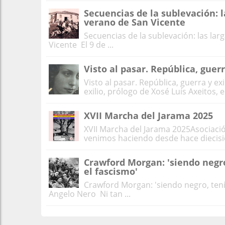
Secuencias de la sublevación: l
verano de San Vicente
Secuencias de la sublevación: las lar
Vicente El 9 de ...
Visto al pasar. República, guerr
Visto al pasar. República, guerra y ex
exilio, prólogo de Xosé Luís Axeitos, ed
XVII Marcha del Jarama 2025
XVII Marcha del Jarama 2025Asociació
venimos haciendo desde hace diecisie
Crawford Morgan: 'siendo negro
el fascismo'
Crawford Morgan: 'siendo negro, tení
Angelo Nero Ni tan ...