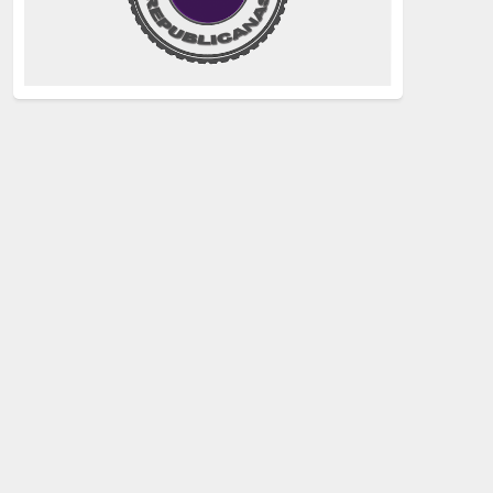
justicia
(258)
Holocausto
(239)
Maquis
(237)
capitalismo
(228)
crisis sanitaria
(228)
Catalunya Proces
(227)
Lucha de clases
(211)
comunismo
(208)
bebés robados
(199)
Imperialismo
(189)
LGTBIQ
(181)