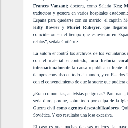
Frances Vanzant
; doctora, como Salaria Kea;
M
traductora y gestora en varios hospitales estadoun
España para quedarse con su marido, el capitán 
Kitty Bowler y Muriel Rukeyer
, que llegaro
coincidieron en el tiempo que estuvieron en Espa
relatos”, señala Gutiérrez.
La autora encontró los archivos de los voluntario
con el material encontrado,
una historia cor
internacionalmente
la causa republicana frente al
tiempos convulso en todo el mundo, y en Estados 
con el convencimiento de que la suerte que pudiera co
¿Eran comunistas, activistas peligrosas? Para nada, t
sería duro, porque, sobre todo por culpa de la Igles
Guerra civil
como agentes desestabilizadores
. Qu
Soviética. Y eso resultaba una losa excesiva.
El caso es que muchas de esas mujeres, la mayor