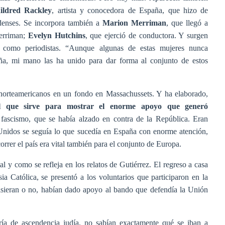
ildred Rackley
, artista y conocedora de España, que hizo de
idenses. Se incorpora también a
Marion Merriman
, que llegó a
Merriman;
Evelyn Hutchins
, que ejerció de conductora. Y surgen
n como periodistas. “Aunque algunas de estas mujeres nunca
ña, mi mano las ha unido para dar forma al conjunto de estos
s norteamericanos en un fondo en Massachussets. Y ha elaborado,
al que sirve para mostrar el enorme apoyo que generó
 fascismo, que se había alzado en contra de la República. Eran
Unidos se seguía lo que sucedía en España con enorme atención,
rrer el país era vital también para el conjunto de Europa.
al y como se refleja en los relatos de Gutiérrez. El regreso a casa
ia Católica, se presentó a los voluntarios que participaron en la
isieran o no, habían dado apoyo al bando que defendía la Unión
ía de ascendencia judía, no sabían exactamente qué se iban a