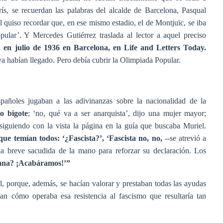
ís, se recuerdan las palabras del alcalde de Barcelona, Pasqual
 quiso recordar que, en ese mismo estadio, el de Montjuïc, se iba
ular’. Y Mercedes Gutiérrez traslada al lector a aquel preciso
 en julio de 1936 en Barcelona, en Life and Letters Today.
ya habían llegado. Pero debía cubrir la Olimpiada Popular.
pañoles jugaban a las adivinanzas sobre la nacionalidad de la
o bigote
; ‘no, qué va a ser anarquista’, dijo una mujer mayor;
 siguiendo con la vista la página en la guía que buscaba Muriel.
ue temían todos: ‘¿Fascista?’, ‘Fascista no, no,
--se atrevió a
a breve sacudida de la mano para reforzar su declaración. Los
ana? ¡Acabáramos!’”
l, porque, además, se hacían valorar y prestaban todas las ayudas
an cómo operaba esa resistencia al fascismo que resultaría tan