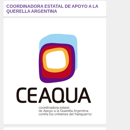
antifascismo
(1006)
COORDINADORA ESTATAL DE APOYO A LA
QUERELLA ARGENTINA
Eventos
(914)
Historia
(752)
Crímenes del franquismo
(721)
dictadura
(699)
Feminismo
(607)
neofranquismo
(567)
Justicia Universal
(527)
Derechos Humanos
(522)
Nacionalcatolicismo
(514)
Exilio
(506)