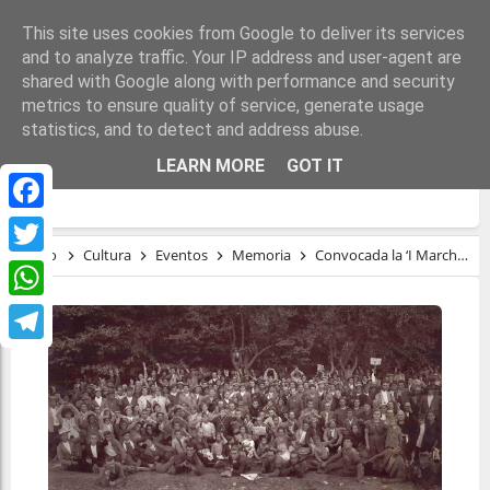
This site uses cookies from Google to deliver its services
and to analyze traffic. Your IP address and user-agent are
shared with Google along with performance and security
metrics to ensure quality of service, generate usage
statistics, and to detect and address abuse.
CONVOCADA LA ‘I MARCHA COLUMNA DE
LEARN MORE
GOT IT
LOS 8.000’ PARA EL 15 DE SEPTIEMBRE
Facebook
Inicio
Cultura
Eventos
Memoria
Convocada la ‘I Marcha Columna de los 8.000’ para el 15 de septiembre
Twitter
WhatsApp
Telegram