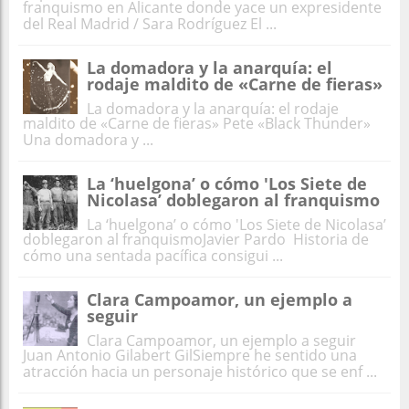
franquismo en Alicante donde yace un expresidente
del Real Madrid / Sara Rodríguez El ...
La domadora y la anarquía: el
rodaje maldito de «Carne de fieras»
La domadora y la anarquía: el rodaje
maldito de «Carne de fieras» Pete «Black Thunder»
Una domadora y ...
La ‘huelgona’ o cómo 'Los Siete de
Nicolasa’ doblegaron al franquismo
La ‘huelgona’ o cómo 'Los Siete de Nicolasa’
doblegaron al franquismoJavier Pardo Historia de
cómo una sentada pacífica consigui ...
Clara Campoamor, un ejemplo a
seguir
Clara Campoamor, un ejemplo a seguir
Juan Antonio Gilabert GilSiempre he sentido una
atracción hacia un personaje histórico que se enf ...