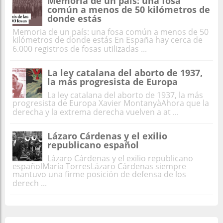
Memoria de un país: una fosa
común a menos de 50 kilómetros de
donde estás
Memoria de un país: una fosa común a menos de 50
kilómetros de donde estás En España hay cerca de
6.000 registros de fosas utilizadas ...
La ley catalana del aborto de 1937,
la más progresista de Europa
La ley catalana del aborto de 1937, la más
progresista de Europa Xavier MontanyàAhora que la
derecha y la extrema derecha vuelven a at ...
Lázaro Cárdenas y el exilio
republicano español
Lázaro Cárdenas y el exilio republicano
españolMaría TorresLázaro Cárdenas siempre
mantuvo una firme posición de defensa de los
derech ...