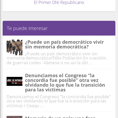
El Primer DNI Republicano
Te puede interesar
¿Puede un país democrático vivir
sin memoria democrática?
¿Puede un país democrático vivir sin
memoria democrática?Félix Población En cuestión
de guerras civiles –llámese o no así la últi ...
Denunciamos el Congreso “la
concordia fue posible” otra vez
olvidando lo que fue la transición
para las víctimas
Denunciamos el Congreso “la concordia fue posible”
otra vez olvidando lo que fue la transición para las
víctimas / Ceaqu ...