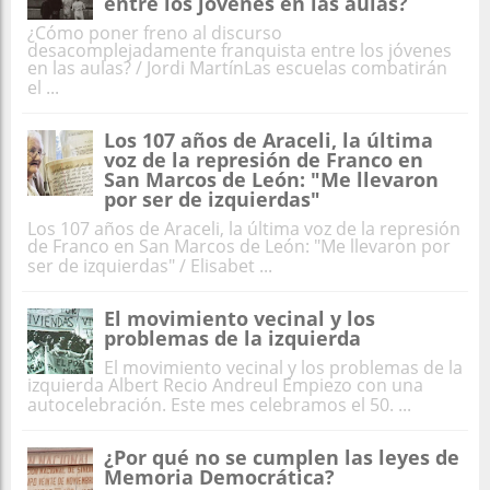
entre los jóvenes en las aulas?
¿Cómo poner freno al discurso
desacomplejadamente franquista entre los jóvenes
en las aulas? / Jordi MartínLas escuelas combatirán
el ...
Los 107 años de Araceli, la última
voz de la represión de Franco en
San Marcos de León: "Me llevaron
por ser de izquierdas"
Los 107 años de Araceli, la última voz de la represión
de Franco en San Marcos de León: "Me llevaron por
ser de izquierdas" / Elisabet ...
El movimiento vecinal y los
problemas de la izquierda
El movimiento vecinal y los problemas de la
izquierda Albert Recio AndreuI Empiezo con una
autocelebración. Este mes celebramos el 50. ...
¿Por qué no se cumplen las leyes de
Memoria Democrática?