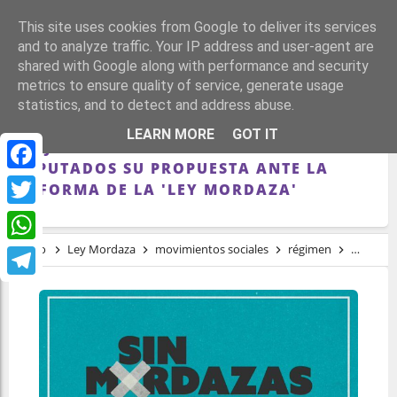
This site uses cookies from Google to deliver its services
and to analyze traffic. Your IP address and user-agent are
shared with Google along with performance and security
metrics to ensure quality of service, generate usage
statistics, and to detect and address abuse.
'NO SOMOS DELITO' PRESENTARÁ EL 10
LEARN MORE
GOT IT
DE JUNIO EN EL CONGRESO DE LOS
DIPUTADOS SU PROPUESTA ANTE LA
Facebook
REFORMA DE LA 'LEY MORDAZA'
Twitter
Inicio
Ley Mordaza
movimientos sociales
régimen
represió
WhatsApp
Telegram