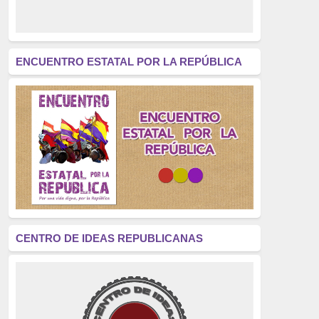
derecho a decidir
(376)
revolución
(312)
América Latina
(305)
ENCUENTRO ESTATAL POR LA REPÚBLICA
Exhumación
(304)
Golpe de Estado
(304)
Brigadas Internacionales
(303)
pensamiento
(294)
Revisionismo
(289)
La Transición
(275)
CENTRO DE IDEAS REPUBLICANAS
presos políticos
(273)
educación pública
(270)