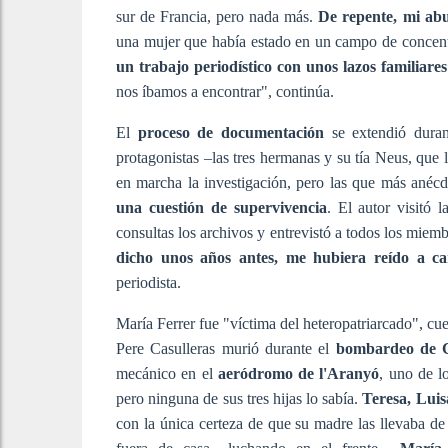
sur de Francia, pero nada más.
De repente, mi ab
una mujer que había estado en un campo de concentr
un trabajo periodístico con unos lazos familiares
nos íbamos a encontrar", continúa.
El
proceso de documentación
se extendió duran
protagonistas –las tres hermanas y su tía Neus, qu
en marcha la investigación, pero las que más anéc
una cuestión de supervivencia
. El autor visitó 
consultas los archivos y entrevistó a todos los miemb
dicho unos años antes, me hubiera reído a ca
periodista.
María Ferrer fue "víctima del heteropatriarcado", cu
Pere Casulleras murió durante el
bombardeo de 
mecánico en el
aeródromo de l'Aranyó
, uno de l
pero ninguna de sus tres hijas lo sabía.
Teresa, Luis
con la única certeza de que su madre las llevaba d