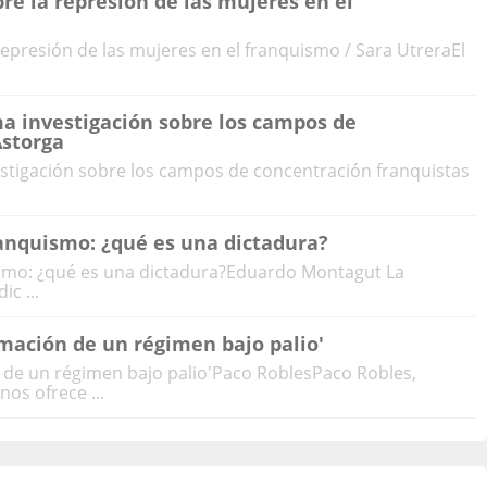
bre la represión de las mujeres en el
 represión de las mujeres en el franquismo / Sara UtreraEl
ma investigación sobre los campos de
Astorga
estigación sobre los campos de concentración franquistas
ranquismo: ¿qué es una dictadura?
ismo: ¿qué es una dictadura?Eduardo Montagut La
c ...
imación de un régimen bajo palio'
ón de un régimen bajo palio'Paco RoblesPaco Robles,
os ofrece ...