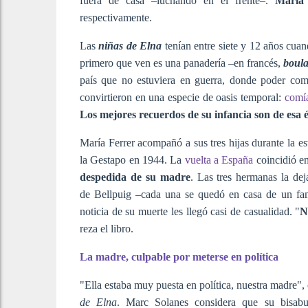
fuera de casa –luchando en el frente–.
María
respectivamente.
Las
niñas de Elna
tenían entre siete y 12 años cua
primero que ven es una panadería –en francés,
boula
país que no estuviera en guerra, donde poder com
convirtieron en una especie de oasis temporal:
comía
Los mejores recuerdos de su infancia son de esa 
María Ferrer acompañó a sus tres hijas durante la es
la Gestapo en 1944. La
vuelta a España
coincidió e
despedida de su madre
. Las tres hermanas la dej
de Bellpuig –cada una se quedó en casa de un fami
noticia de su muerte les llegó casi de casualidad. "
N
reza el libro.
La madre, culpable por meterse en política
"Ella estaba muy puesta en política, nuestra madre",
de Elna
. Marc Solanes considera que su bisabu