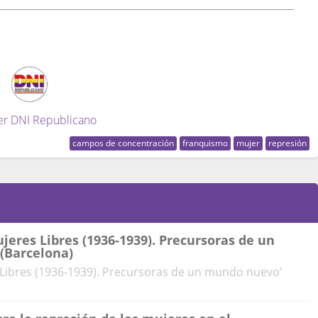
er DNI Republicano
campos de concentración
franquismo
mujer
represión
jeres Libres (1936-1939). Precursoras de un
(Barcelona)
 Libres (1936-1939). Precursoras de un mundo nuevo’