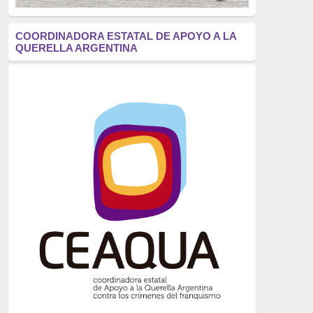
antifascismo
(1006)
COORDINADORA ESTATAL DE APOYO A LA
QUERELLA ARGENTINA
Eventos
(914)
Historia
(752)
Crímenes del franquismo
(721)
dictadura
(699)
Feminismo
(607)
neofranquismo
(567)
Justicia Universal
(527)
Derechos Humanos
(522)
Nacionalcatolicismo
(514)
Exilio
(506)