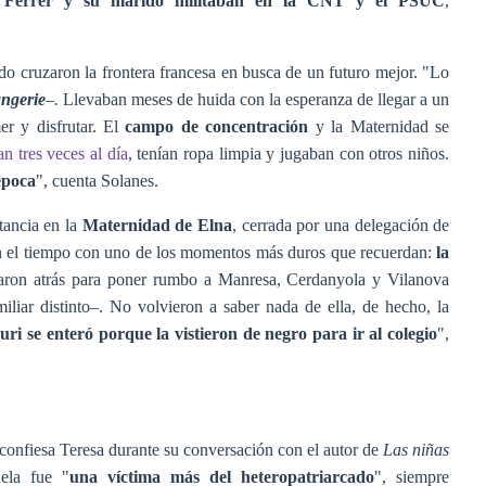
 Ferrer y su marido militaban en la CNT y el PSUC
,
ndo cruzaron la frontera francesa en busca de un futuro mejor. "Lo
ngerie
–
.
Llevaban meses de huida con la esperanza de llegar a un
er y disfrutar. El
campo de concentración
y la Maternidad se
n tres veces al día
, tenían ropa limpia y jugaban con otros niños.
época
", cuenta Solanes.
tancia en la
Maternidad de Elna
, cerrada por una delegación de
n el tiempo con uno de los momentos más duros que recuerdan:
la
aron atrás
para poner rumbo a Manresa, Cerdanyola y Vilanova
liar distinto–. No volvieron a saber nada de ella, de hecho, la
uri se enteró porque la vistieron de negro para ir al colegio
",
 confiesa Teresa durante su conversación con el autor de
Las niñas
ela fue "
una víctima más del heteropatriarcado
", siempre