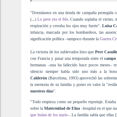
"Dormíamos en una tienda de campaña protegida c
(...)
Lo peor era el frío
. Cuando soplaba el viento, 
respiración y cerraba los ojos muy fuerte".
Luisa Ca
infancia, marcada por los bombardeos, las ausenci
significación política –tampoco durante la
Guerra Civ
La victoria de los sublevados hizo que
Pere Casull
con Francia y pasar una temporada entre el
campo 
hermanas –una ha fallecido hace pocos meses– r
silencio siempre había sido uno más a la hor
Calderón
(Barcelona, 1993) aprovechó las sobreme
la memoria de su familia y poner en valor la "resili
nuestros días
".
"Todo empieza como un pequeño reportaje. Estaba 
sobre la
Maternidad de Elna
–hospital en el que na
que huían de los nazis
–. La familia sabía que ellas