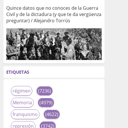
Quince datos que no conoces de la Guerra
Civil y de la dictadura (y que te da vergüenza
preguntar) / Alejandro Torrús
ETIQUETAS
régimen
(7236)
Memoria
(4979)
franquismo
(4622)
represión
(3742)