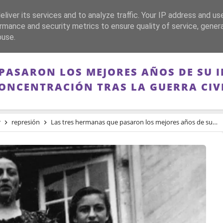
liver its services and to analyze traffic. Your IP address and us
CA
FRANQUISMO
GUERRA DE ESPAÑA
MEMORIA
rmance and security metrics to ensure quality of service, gene
buse.
PASARON LOS MEJORES AÑOS DE SU 
ONCENTRACIÓN TRAS LA GUERRA CIV
r
represión
Las tres hermanas que pasaron los mejores años de su infancia en un campo de concentración tras la Guerra Civil