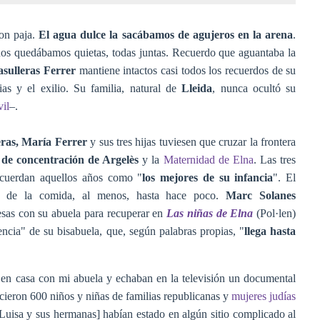
on paja.
El agua dulce la sacábamos de agujeros en la arena
.
nos quedábamos quietas, todas juntas. Recuerdo que aguantaba la
sulleras Ferrer
mantiene intactos casi todos los recuerdos de su
as y el exilio. Su familia, natural de
Lleida
, nunca ocultó su
il
–.
eras, María Ferrer
y sus tres hijas tuviesen que cruzar la frontera
de concentración de Argelès
y la
Maternidad de Elna
. Las tres
ecuerdan aquellos años como "
los mejores de su infancia
". El
a de la comida, al menos, hasta hace poco.
Marc Solanes
sas con su abuela para recuperar en
Las niñas de Elna
(Pol·len)
encia" de su bisabuela, que, según palabras propias, "
llega hasta
en casa con mi abuela y echaban en la televisión un documental
cieron 600 niños y niñas de familias republicanas y
mujeres judías
 [Luisa y sus hermanas] habían estado en algún sitio complicado al