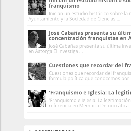
Inician un estudio histórico so
franquismo
Inician un estudio histórico sobre la
Ayuntamiento y la Sociedad de Ciencias ...
José Cabañas presenta su últi
concentración franquistas en 
José Cabañas presenta su última inv
en Astorga El investiga ...
Cuestiones que recordar del f
Cuestiones que recordar del franqu
fórmula política que conocemos por di
'Franquismo e Iglesia: La legit
'Franquismo e Iglesia: La legitimaci
referencia en Memoria Democrática, n