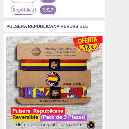
República
(3329)
corrupción
(3266)
PULSERA REPUBLICANA REVERSIBLE
fascismo
(2677)
tardofranquismo
(2320)
Actualidad
(2319)
monarquía
(2253)
borbones
(2176)
Cultura
(2163)
Guerra
(1674)
genocidio
(1234)
mujer
(1070)