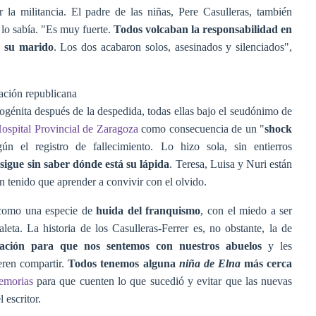
r la militancia. El padre de las niñas, Pere Casulleras, también
 lo sabía. "Es muy fuerte.
Todos volcaban la responsabilidad en
e su marido
. Los dos acabaron solos, asesinados y silenciados",
ación republicana
ogénita después de la despedida, todas ellas bajo el seudónimo de
ospital Provincial de Zaragoza
como consecuencia de un "
shock
ún el registro de fallecimiento. Lo hizo sola, sin entierros
 sigue sin saber dónde está su lápida
. Teresa, Luisa y Nuri están
 tenido que aprender a convivir con el olvido.
como una especie de
huida del franquismo
, con el miedo a ser
leta. La historia de los Casulleras-Ferrer es, no obstante, la de
tación para que nos sentemos con nuestros abuelos
y les
eren compartir.
Todos tenemos alguna
niña de Elna
más cerca
emorias
para que cuenten lo que sucedió y evitar que las nuevas
l escritor.