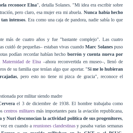
uela reconoce Elna
", detalla Solanes. "Mi idea era escribir sobre
ación, pero claro, esa mujer era mi abuela.
Nunca había hecho
 tan intensos
. Era como una caja de pandora, nadie sabía lo que
te más de cuatro años y fue "bastante complejo". Las cuatro
e las cuidó de pequeñas– estaban vivas cuando
Marc Solanes
puso
dotas podían recordar habían hecho
borrón y cuenta nueva por
la
Maternidad de Elna
–ahora reconvertida en museo–, llenó de
ros de su familia que tenían algo que aportar. "
Si me lo hubieran
rcajadas
, pero esto no tiene ni pizca de gracia", reconoce el
estionada por militar siendo madre
Cervera
el 3 de diciembre de 1938. El hombre trabajaba como
os
centros militares
más importantes para la aviación republicana,
a y Nuri desconocían la actividad política de sus progenitores
,
e vez en cuando a
reuniones clandestinas
y pasaba varias semanas