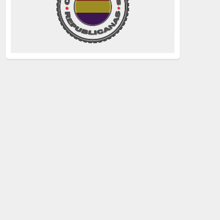
La Izquierda
(260)
justicia
(258)
Holocausto
(239)
Maquis
(237)
capitalismo
(228)
crisis sanitaria
(228)
Catalunya Proces
(227)
Lucha de clases
(211)
comunismo
(208)
bebés robados
(199)
Imperialismo
(189)