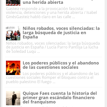
una herida abierta
Gasteiz responde a la provocación fascista:
violencia, detenciones y una herida abierta / Isabel
GinésGasteiz habló claro en las calle ...
Niños robados, voces silenciadas: la
larga búsqueda de justicia en
España
Niños robados, voces silenciadas: la larga búsqueda
de justicia en España / Lucía Parro Pantoja La lucha
de Soledad Luqu ...
Los poderes públicos y el abandono
de las cuestiones sociales
Los poderes públicos y el abandono de las
cuestiones sociales Romper el bloqueo contra el
pueblo palestino El fuego ...
Quique Faes cuenta la historia del
primer gran escándalo financiero
del franquismo