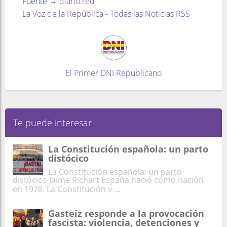
Fuente →
diario.red
La Voz de la República - Todas las Noticias RSS
El Primer DNI Republicano
Te puede interesar
La Constitución española: un parto
distócico
La Constitución española: un parto
distócico Jaime Richart España nació como nación
en 1978. La Constitución v ...
Gasteiz responde a la provocación
fascista: violencia, detenciones y