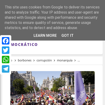
This site uses cookies from Google to deliver its services
and to analyze traffic. Your IP address and user-agent are
shared with Google along with performance and security
metrics to ensure quality of service, generate usage
statistics, and to detect and address abuse.
LA REPÚBLICA COMO HORIZONTE
LEARN MORE
GOT IT
ESTRATÉGICO DE UN FRENTE
DEMOCRÁTICO
Facebook
Twitter
Inicio
borbones
corrupción
monarquía
Proceso Constituye
WhatsApp
Telegram