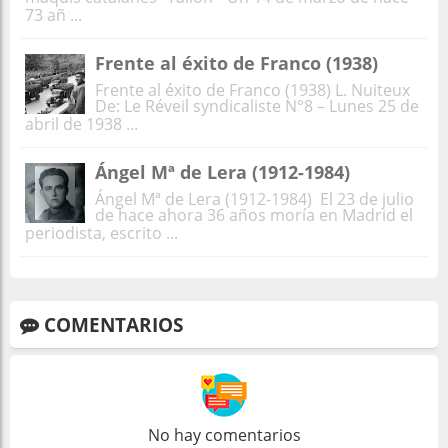
73 añ ...
Frente al éxito de Franco (1938)
Frente al éxito de Franco (1938) L. Nuiteux
De: Le Réveil syndicaliste N°8 – Lunes 25 de
abril de 1938 ...
Ángel Mª de Lera (1912-1984)
Ángel Mª de Lera (1912-1984) El 23 de julio
de hace ahora 36 años moría en Madrid el
periodista, escrito ...
COMENTARIOS
No hay comentarios