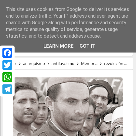
This site uses cookies from Google to deliver its services
and to analyze traffic. Your IP address and user-agent are
shared with Google along with performance and security
metrics to ensure quality of service, generate usage
statistics, and to detect and address abuse.
BUENAVENTURA DURRUTI
LEARN MORE
GOT IT
Facebook
Inicio
anarquismo
antifascismo
Memoria
revolución
Bue
Twitter
WhatsApp
Telegram