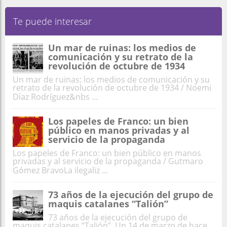
Te puede interesar
Un mar de ruinas: los medios de
comunicación y su retrato de la
revolución de octubre de 1934
Un mar de ruinas: los medios de comunicación y su
retrato de la revolución de octubre de 1934 / Noemi
Díaz Rodríguez&nbs ...
Los papeles de Franco: un bien
público en manos privadas y al
servicio de la propaganda
Los papeles de Franco: un bien público en manos
privadas y al servicio de la propaganda / Gutmaro
Gómez BravoLa ilegaliz ...
73 años de la ejecución del grupo de
maquis catalanes “Talión”
73 años de la ejecución del grupo de
maquis catalanes “Talión” Un 14 de marzo de hace