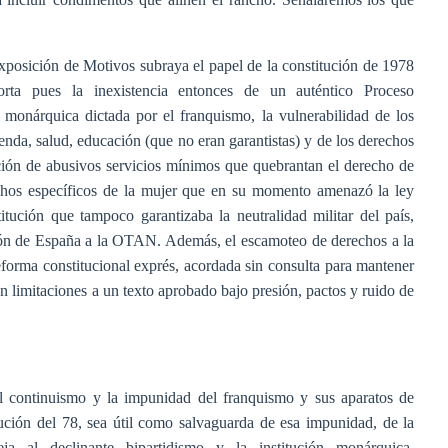
posición de Motivos subraya el papel de la constitución de 1978
rta pues la inexistencia entonces de un auténtico Proceso
 monárquica dictada por el franquismo, la vulnerabilidad de los
nda, salud, educación (que no eran garantistas) y de los derechos
ición de abusivos servicios mínimos que quebrantan el derecho de
rechos específicos de la mujer que en su momento amenazó la ley
itución que tampoco garantizaba la neutralidad militar del país,
ción de España a la OTAN. Además, el escamoteo de derechos a la
eforma constitucional exprés, acordada sin consulta para mantener
en limitaciones a un texto aprobado bajo presión, pactos y ruido de
 el continuismo y la impunidad del franquismo y sus aparatos de
ción del 78, sea útil como salvaguarda de esa impunidad, de la
ja al declinante bipartidismo y la institución monárquica.