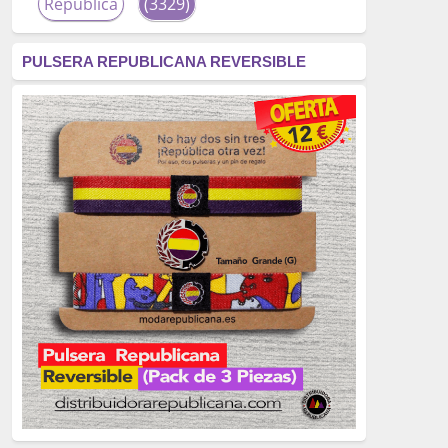
República
(3329)
corrupción
(3266)
PULSERA REPUBLICANA REVERSIBLE
fascismo
(2677)
tardofranquismo
(2320)
Actualidad
(2319)
monarquía
(2253)
borbones
(2176)
Cultura
(2163)
Guerra
(1674)
genocidio
(1234)
mujer
(1070)