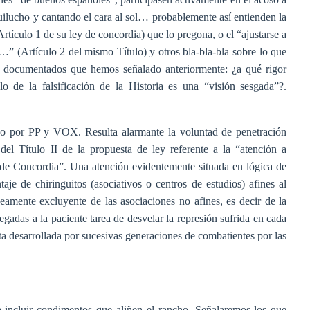
ilucho y cantando el cara al sol… probablemente así entienden la
Artículo 1 de su ley de concordia) que lo pregona, o el “ajustarse a
fico…” (Artículo 2 del mismo Título) y otros bla-bla-bla sobre lo que
s documentados que hemos señalado anteriormente: ¿a qué rigor
lo de la falsificación de la Historia es una “visión sesgada”?.
o por PP y VOX. Resulta alarmante la voluntad de penetración
 del Título II de la propuesta de ley referente a la “atención a
de Concordia”. Una atención evidentemente situada en lógica de
e de chiringuitos (asociativos o centros de estudios) afines al
amente excluyente de las asociaciones no afines, es decir de la
egadas a la paciente tarea de desvelar la represión sufrida en cada
ista desarrollada por sucesivas generaciones de combatientes por las
 incluir condimentos que aliñen el rancho. Señalaremos los que