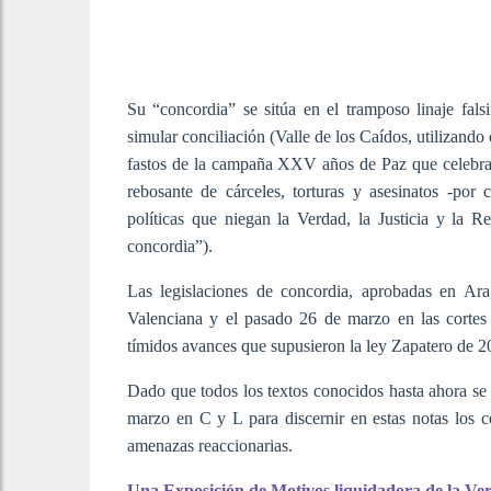
Su “concordia” se sitúa en el tramposo linaje fals
simular conciliación (Valle de los Caídos, utilizand
fastos de la campaña XXV años de Paz que celebraba
rebosante de cárceles, torturas y asesinatos -por 
políticas que niegan la Verdad, la Justicia y la R
concordia”).
Las legislaciones de concordia, aprobadas en Ara
Valenciana y el pasado 26 de marzo en las cortes 
tímidos avances que supusieron la ley Zapatero de 2
Dado que todos los textos conocidos hasta ahora se 
marzo en C y L para discernir en estas notas los 
amenazas reaccionarias.
Una Exposición de Motivos liquidadora de la Verd