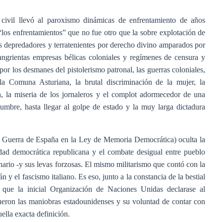
civil llevó al paroxismo dinámicas de enfrentamiento de años
“los enfrentamientos” que no fue otro que la sobre explotación de
s depredadores y terratenientes por derecho divino amparados por
ngrientas empresas bélicas coloniales y regímenes de censura y
 por los desmanes del pistolerismo patronal, las guerras coloniales,
a Comuna Asturiana, la brutal discriminación de la mujer, la
ia, la miseria de los jornaleros y el complot adormecedor de una
dumbre, hasta llegar al golpe de estado y la muy larga dictadura
or Guerra de España en la Ley de Memoria Democrática) oculta la
lidad democrática republicana y el combate desigual entre pueblo
onario -y sus levas forzosas. El mismo militarismo que contó con la
 y el fascismo italiano. Es eso, junto a la constancia de la bestial
que la inicial Organización de Naciones Unidas declarase al
ueron las maniobras estadounidenses y su voluntad de contar con
ella exacta definición.