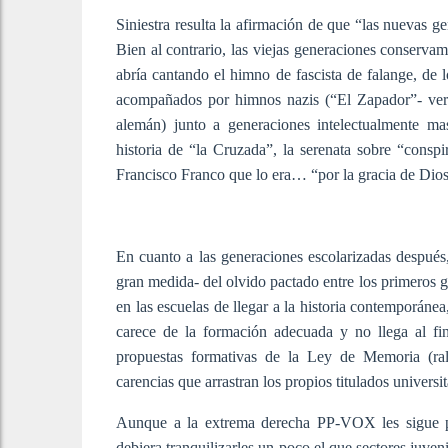
Siniestra resulta la afirmación de que “las nuevas g
Bien al contrario, las viejas generaciones conservam
abría cantando el himno de fascista de falange, de lo
acompañados por himnos nazis (“El Zapador”- vers
alemán) junto a generaciones intelectualmente ma
historia de “la Cruzada”, la serenata sobre “consp
Francisco Franco que lo era… “por la gracia de Dios
En cuanto a las generaciones escolarizadas después,
gran medida- del olvido pactado entre los primeros 
en las escuelas de llegar a la historia contemporánea
carece de la formación adecuada y no llega al fin
propuestas formativas de la Ley de Memoria (rale
carencias que arrastran los propios titulados universi
Aunque a la extrema derecha PP-VOX les sigue pa
debiera tranquilizarles un poco el que sectores juve