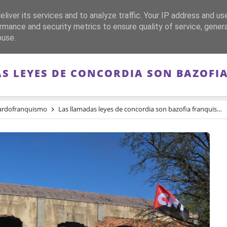
liver its services and to analyze traffic. Your IP address and us
CA
FRANQUISMO
GUERRA DE ESPAÑA
MEMORIA
rmance and security metrics to ensure quality of service, gene
buse.
S LEYES DE CONCORDIA SON BAZOFI
ardofranquismo
Las llamadas leyes de concordia son bazofia franquista