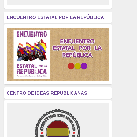
revolución
(312)
América Latina
(305)
ENCUENTRO ESTATAL POR LA REPÚBLICA
Exhumación
(304)
Golpe de Estado
(304)
Brigadas Internacionales
(303)
pensamiento
(294)
Revisionismo
(289)
La Transición
(275)
CENTRO DE IDEAS REPUBLICANAS
presos políticos
(273)
educación pública
(270)
La Izquierda
(260)