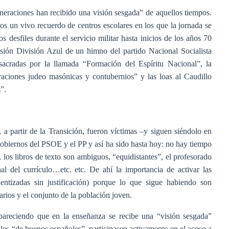
eneraciones han recibido una visión sesgada” de aquellos tiempos.
os un vivo recuerdo de centros escolares en los que la jornada se
s desfiles durante el servicio militar hasta inicios de los años 70
ión División Azul de un himno del partido Nacional Socialista
sacradas por la llamada “Formación del Espíritu Nacional”, la
iraciones judeo masónicas y contubernios” y las loas al Caudillo
”.
 a partir de la Transición, fueron víctimas –y siguen siéndolo en
gobiernos del PSOE y el PP y así ha sido hasta hoy: no hay tiempo
, los libros de texto son ambiguos, “equidistantes”, el profesorado
al del currículo…etc. etc. De ahí la importancia de activar las
ntizadas sin justificación) porque lo que sigue habiendo son
tarios y el conjunto de la población joven.
reciendo que en la enseñanza se recibe una “visión sesgada”
niles “de buenos españoles”, participasen activamente en el acoso a