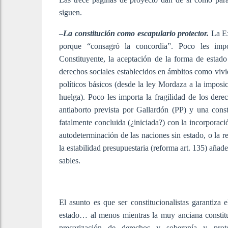
siguen.
–
La constitución como escapulario protector.
La Ex
porque “consagró la concordia”. Poco les impo
Constituyente, la aceptación de la forma de estado
derechos sociales establecidos en ámbitos como vivie
políticos básicos (desde la ley Mordaza a la impos
huelga). Poco les importa la fragilidad de los de
antiaborto prevista por Gallardón (PP) y una const
fatalmente concluida (¿iniciada?) con la incorpora
autodeterminación de las naciones sin estado, o la r
la estabilidad presupuestaria (reforma art. 135) añad
sables.
El asunto es que ser constitucionalistas garantiza
estado… al menos mientras la muy anciana constitu
precarización de derechos y soberanía y prote