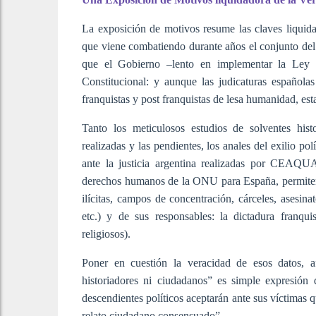
La exposición de motivos resume las claves liquida
que viene combatiendo durante años el conjunto del
que el Gobierno –lento en implementar la Ley d
Constitucional: y aunque las judicaturas española
franquistas y post franquistas de lesa humanidad, es
Tanto los meticulosos estudios de solventes hist
realizadas y las pendientes, los anales del exilio po
ante la justicia argentina realizadas por CEAQUA
derechos humanos de la ONU para España, permiten 
ilícitas, campos de concentración, cárceles, asesina
etc.) y de sus responsables: la dictadura franquis
religiosos).
Poner en cuestión la veracidad de esos datos, 
historiadores ni ciudadanos” es simple expresión
descendientes políticos aceptarán ante sus víctimas 
relato ciudadano consensuado”.