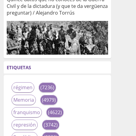
Civil y de la dictadura (y que te da vergüenza
preguntar) / Alejandro Torrús
ETIQUETAS
régimen
(7236)
Memoria
(4979)
franquismo
(4622)
represión
(3742)