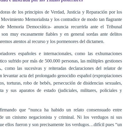
doras de los principios de Verdad, Justicia y Reparación por los
 Movimiento Memorialista y los contradice de modo tan flagrante
e Memoria Democrática- anuncia recurrirla ante el Tribunal
s son muy escasamente fiables y en general sordas ante delitos
taremos atentos al recurso y los pormenores del dictamen.
oriadores españoles e internacionales, como las exhumaciones
lítico sufrido por más de 500.000 personas, las múltiples gestiones
, como las sucesivas y reiteradas declaraciones del relator de
levantar acta del prolongado genocidio español (expropiaciones
tos, torturas, robo de bebés, persecución de disidencias sexuales,
ta y sus aparatos de estado (judiciales, militares, policiales y
afirmando que “nunca ha habido un relato consensuado entre
 de un cinismo negacionista y criminal. Ni los verdugos ni sus
que ellos fueron y son precisamente los verdugos…difícil pues “un