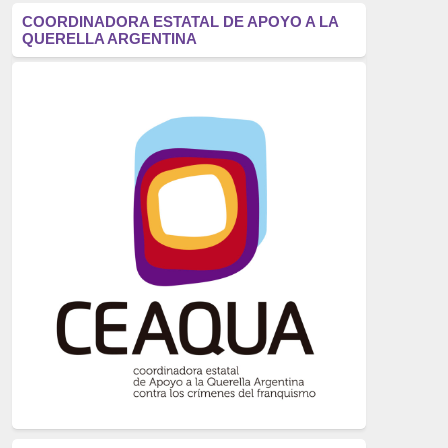
antifascismo
(1006)
COORDINADORA ESTATAL DE APOYO A LA
QUERELLA ARGENTINA
Eventos
(914)
Historia
(752)
Crímenes del franquismo
(721)
dictadura
(699)
Feminismo
(607)
neofranquismo
(567)
Justicia Universal
(527)
Derechos Humanos
(522)
Nacionalcatolicismo
(514)
Exilio
(506)