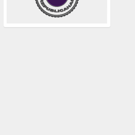
justicia
(258)
Holocausto
(239)
Maquis
(237)
capitalismo
(228)
crisis sanitaria
(228)
Catalunya Proces
(227)
Lucha de clases
(211)
comunismo
(208)
bebés robados
(199)
Imperialismo
(189)
LGTBIQ
(181)