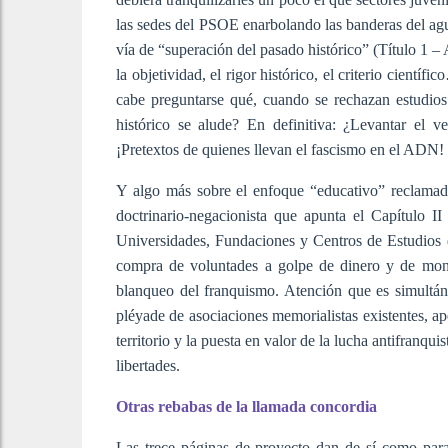
las sedes del PSOE enarbolando las banderas del agu
vía de “superación del pasado histórico” (Título 1 – 
la objetividad, el rigor histórico, el criterio cientí
cabe preguntarse qué, cuando se rechazan estudio
histórico se alude? En definitiva: ¿Levantar el ve
¡Pretextos de quienes llevan el fascismo en el ADN!
Y algo más sobre el enfoque “educativo” reclamad
doctrinario-negacionista que apunta el Capítulo II
Universidades, Fundaciones y Centros de Estudios 
compra de voluntades a golpe de dinero y de montaj
blanqueo del franquismo. Atención que es simultáne
pléyade de asociaciones memorialistas existentes, ap
territorio y la puesta en valor de la lucha antifranqu
libertades.
Otras rebabas de la llamada concordia
Las trece páginas de proyecto dan de sí como para