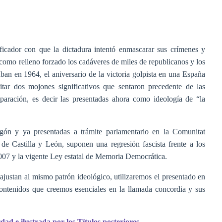
ificador con que la dictadura intentó enmascarar sus crímenes y
o como relleno forzado los cadáveres de miles de republicanos y los
n en 1964, el aniversario de la victoria golpista en una España
citar dos mojones significativos que sentaron precedente de las
eparación, es decir las presentadas ahora como ideología de “la
gón y ya presentadas a trámite parlamentario en la Comunitat
de Castilla y León, suponen una regresión fascista frente a los
007 y la vigente Ley estatal de Memoria Democrática.
ajustan al mismo patrón ideológico, utilizaremos el presentado en
contenidos que creemos esenciales en la llamada concordia y sus
ad e ilustrada por los Títulos posteriores