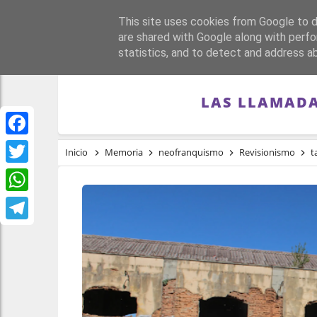
This site uses cookies from Google to de
PORTADA
REPÚBLI
are shared with Google along with perfo
statistics, and to detect and address a
LAS LLAMADA
Facebook
Inicio
Memoria
neofranquismo
Revisionismo
t
Twitter
WhatsApp
Telegram