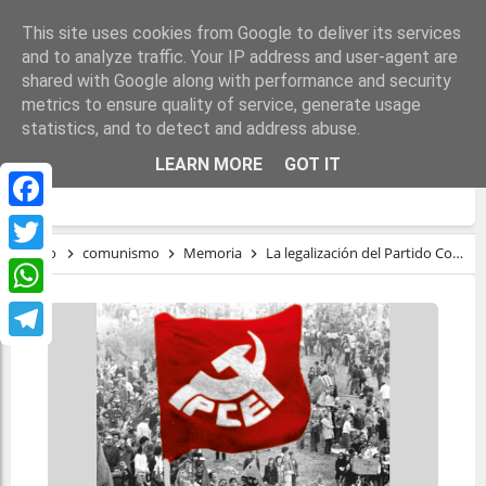
This site uses cookies from Google to deliver its services
and to analyze traffic. Your IP address and user-agent are
shared with Google along with performance and security
metrics to ensure quality of service, generate usage
statistics, and to detect and address abuse.
LA LEGALIZACIÓN DEL PARTIDO
LEARN MORE
GOT IT
COMUNISTA DE ESPAÑA
Facebook
Inicio
comunismo
Memoria
La legalización del Partido Comunista de España
Twitter
WhatsApp
Telegram