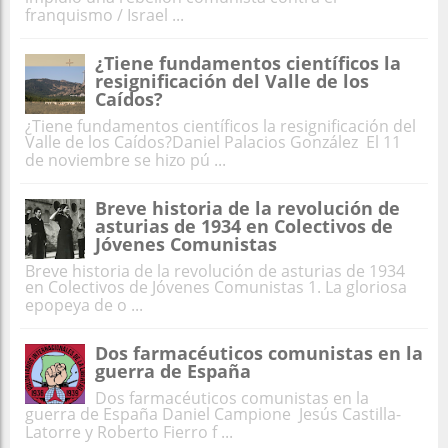
franquismo / Israel ...
¿Tiene fundamentos científicos la
resignificación del Valle de los
Caídos?
¿Tiene fundamentos científicos la resignificación del
Valle de los Caídos?Daniel Palacios González El 11
de noviembre se hizo pú ...
Breve historia de la revolución de
asturias de 1934 en Colectivos de
Jóvenes Comunistas
Breve historia de la revolución de asturias de 1934
en Colectivos de Jóvenes Comunistas 1. La gloriosa
epopeya de o ...
Dos farmacéuticos comunistas en la
guerra de España
Dos farmacéuticos comunistas en la
guerra de España Daniel Campione Jesús Castilla-
Latorre y Roberto Fierro f ...