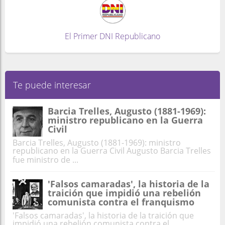
El Primer DNI Republicano
Te puede interesar
Barcia Trelles, Augusto (1881-1969):
ministro republicano en la Guerra
Civil
Barcia Trelles, Augusto (1881-1969): ministro
republicano en la Guerra Civil Augusto Barcia Trelles
fue ministro de ...
'Falsos camaradas', la historia de la
traición que impidió una rebelión
comunista contra el franquismo
'Falsos camaradas', la historia de la traición que
impidió una rebelión comunista contra el