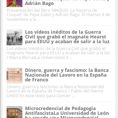
Adrián Bago
Presentación del libro ‘MAQUIS. La historia de
Cisquet’ de Pepe Gález y Adrián Bago El martes 4 de
noviembre a la ...
Los vídeos inéditos de la Guerra
Civil que grabó el magnate Hearst
para EEUU y acaban de salir a la luz
Los vídeos inéditos de la Guerra Civil que grabó el
magnate Hearst para EEUU y acaban de salir a la luz
/ Marta BorrazLa Universidad d ...
Dinero, guerra y fascismo: la Banca
Nazionale del Lavoro en la España
de Franco
Dinero, guerra y fascismo: la Banca Nazionale del
Lavoro en la España de Franco / Pablo del Hierro
UNED En este texto para Conver ...
Microcredencial de Pedagogía
AntifascistaLa Universidad de León
ha creado una Microcredencial