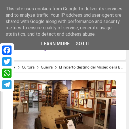
This site uses cookies from Google to deliver its services
and to analyze traffic. Your IP address and user-agent are
shared with Google along with performance and security
metrics to ensure quality of service, generate usage
statistics, and to detect and address abuse.
EL INCIERTO DESTINO DEL MUSEO DE LA
LEARN MORE
GOT IT
BATALLA DEL JARAMA
Facebook
Inicio
Cultura
Guerra
El incierto destino del Museo de la Batalla del Jarama
Twitter
WhatsApp
Telegram