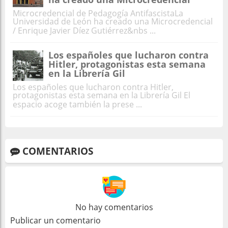
Microcredencial de Pedagogía AntifascistaLa
Universidad de León ha creado una Microcredencial
/ Enrique Javier Díez Gutiérrez&nbs ...
Los españoles que lucharon contra
Hitler, protagonistas esta semana
en la Librería Gil
Los españoles que lucharon contra Hitler,
protagonistas esta semana en la Librería Gil El
espacio acoge también la prese ...
COMENTARIOS
No hay comentarios
Publicar un comentario