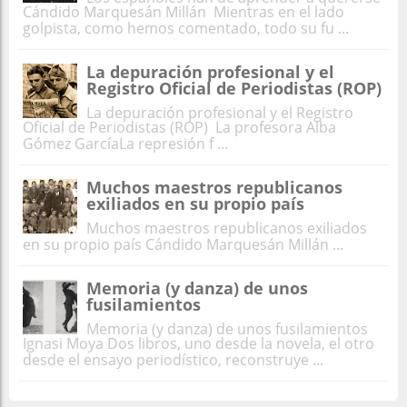
Cándido Marquesán Millán Mientras en el lado
golpista, como hemos comentado, todo su fu ...
La depuración profesional y el
Registro Oficial de Periodistas (ROP)
La depuración profesional y el Registro
Oficial de Periodistas (ROP) La profesora Alba
Gómez GarcíaLa represión f ...
Muchos maestros republicanos
exiliados en su propio país
Muchos maestros republicanos exiliados
en su propio país Cándido Marquesán Millán ...
Memoria (y danza) de unos
fusilamientos
Memoria (y danza) de unos fusilamientos
Ignasi Moya Dos libros, uno desde la novela, el otro
desde el ensayo periodístico, reconstruye ...