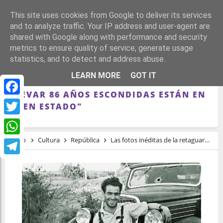
This site uses cookies from Google to deliver its services
and to analyze traffic. Your IP address and user-agent are
shared with Google along with performance and security
metrics to ensure quality of service, generate usage
statistics, and to detect and address abuse.
LAS FOTOS INÉDITAS DE LA
LEARN MORE
GOT IT
RETAGUARDIA REPUBLICANA: "PARA
LLEVAR 86 AÑOS ESCONDIDAS ESTÁN EN
Facebook
BUEN ESTADO"
Twitter
Inicio
Cultura
República
Las fotos inéditas de la retaguardia republicana: "Para llevar 86 años escondidas están en buen estado"
WhatsApp
Telegram