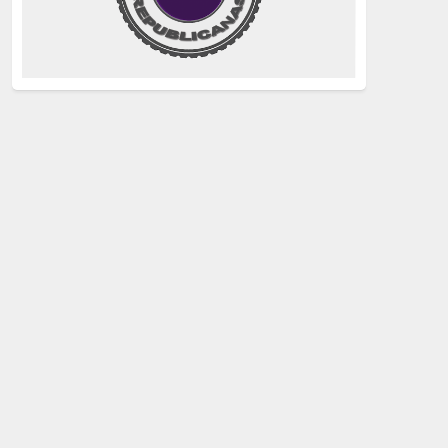
justicia
(258)
Holocausto
(239)
Maquis
(237)
capitalismo
(228)
crisis sanitaria
(228)
Catalunya Proces
(227)
Lucha de clases
(211)
comunismo
(208)
bebés robados
(199)
Imperialismo
(189)
LGTBIQ
(181)