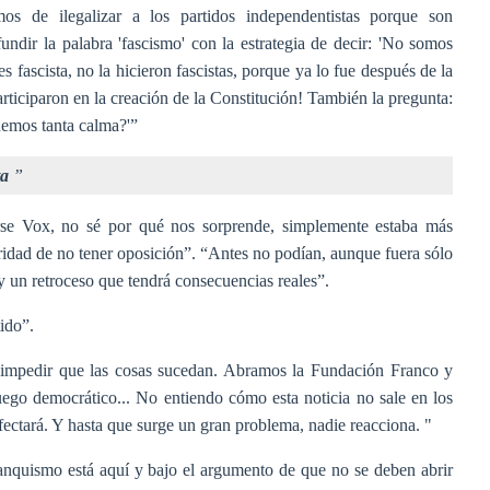
os de ilegalizar a los partidos independentistas porque son
nfundir la palabra 'fascismo' con la estrategia de decir: 'No somos
s fascista, no la hicieron fascistas, porque ya lo fue después de la
rticiparon en la creación de la Constitución! También la pregunta:
emos tanta calma?'”
ta
”
se Vox, no sé por qué nos sorprende, simplemente estaba más
ridad de no tener oposición”. “Antes no podían, aunque fuera sólo
ay un retroceso que tendrá consecuencias reales”.
tido”.
e impedir que las cosas sucedan. Abramos la Fundación Franco y
juego democrático... No entiendo cómo esta noticia no sale en los
 afectará. Y hasta que surge un gran problema, nadie reacciona. "
franquismo está aquí y bajo el argumento de que no se deben abrir