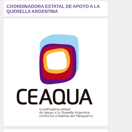
antifascismo
(1006)
COORDINADORA ESTATAL DE APOYO A LA
QUERELLA ARGENTINA
Eventos
(914)
Historia
(752)
Crímenes del franquismo
(721)
dictadura
(699)
Feminismo
(607)
neofranquismo
(567)
Justicia Universal
(527)
Derechos Humanos
(522)
Nacionalcatolicismo
(514)
Exilio
(506)