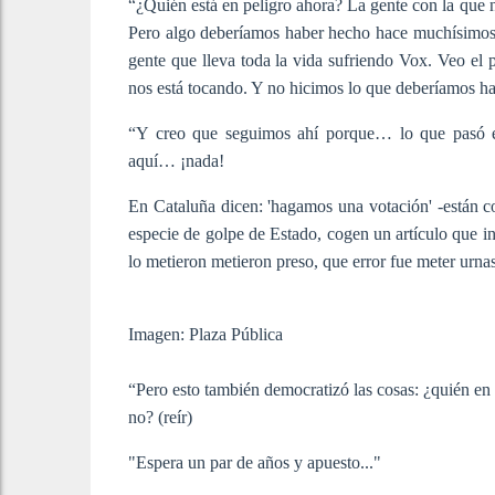
“¿Quién está en peligro ahora? La gente con la que n
Pero algo deberíamos haber hecho hace muchísimos
gente que lleva toda la vida sufriendo Vox. Veo el p
nos está tocando. Y no hicimos lo que deberíamos h
“Y creo que seguimos ahí porque… lo que pasó en
aquí… ¡nada!
En Cataluña dicen: 'hagamos una votación' -están c
especie de golpe de Estado, cogen un artículo que in
lo metieron metieron preso, que error fue meter urnas
Imagen: Plaza Pública
“Pero esto también democratizó las cosas: ¿quién en 
no? (reír)
"Espera un par de años y apuesto..."