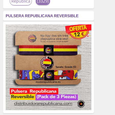
República
(3329)
corrupción
(3266)
PULSERA REPUBLICANA REVERSIBLE
fascismo
(2677)
tardofranquismo
(2320)
Actualidad
(2319)
monarquía
(2253)
borbones
(2176)
Cultura
(2163)
Guerra
(1674)
genocidio
(1234)
mujer
(1070)