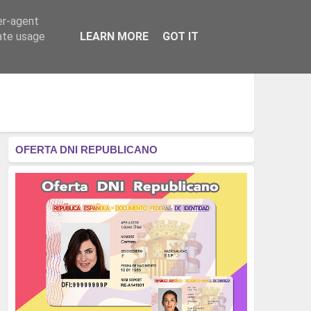
er-agent
RÉGIMEN - MONARQUÍA
CULTURA - LIBROS
rate usage
LEARN MORE
GOT IT
OFERTA DNI REPUBLICANO