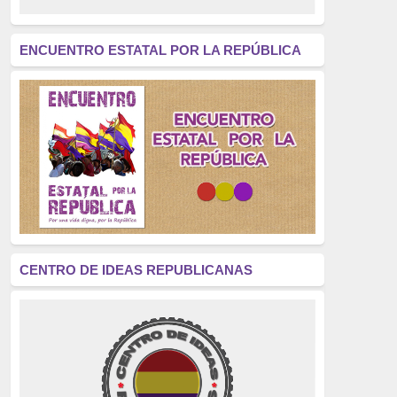
revolución
(312)
América Latina
(305)
ENCUENTRO ESTATAL POR LA REPÚBLICA
Exhumación
(304)
Golpe de Estado
(304)
Brigadas Internacionales
(303)
pensamiento
(294)
Revisionismo
(289)
La Transición
(275)
CENTRO DE IDEAS REPUBLICANAS
presos políticos
(273)
educación pública
(270)
La Izquierda
(260)