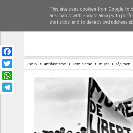
This site uses cookies from Google to de
PORTADA
REPÚBLI
are shared with Google along with perfo
statistics, and to detect and address a
Facebook
Inicio
antifascismo
Feminismo
mujer
régimen
Twitter
WhatsApp
Telegram