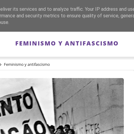
liver its services and to analyze traffic. Your IP address and us
CA
FRANQUISMO
GUERRA DE ESPAÑA
MEMORIA
rmance and security metrics to ensure quality of service, gene
buse.
FEMINISMO Y ANTIFASCISMO
Feminismo y antifascismo