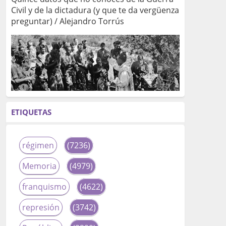
Civil y de la dictadura (y que te da vergüenza
preguntar) / Alejandro Torrús
ETIQUETAS
régimen
(7236)
Memoria
(4979)
franquismo
(4622)
represión
(3742)