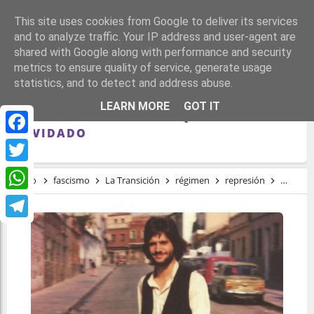
This site uses cookies from Google to deliver its services
and to analyze traffic. Your IP address and user-agent are
shared with Google along with performance and security
metrics to ensure quality of service, generate usage
statistics, and to detect and address abuse.
VICENTE CUERVO, OTRA VÍCTIMA DE LA
LEARN MORE
GOT IT
MODÉLICA TRANSICIÓN QUE NO DEBE SER
OLVIDADO
Facebook
Twitter
Inicio
fascismo
La Transición
régimen
represión
tardofr
WhatsApp
Telegram