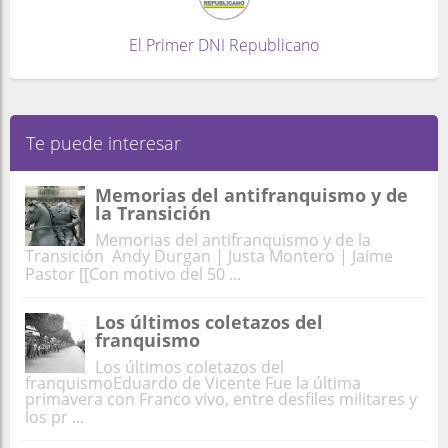
El Primer DNI Republicano
Te puede interesar
Memorias del antifranquismo y de
la Transición
Memorias del antifranquismo y de la
Transición Andy Durgan | Justa Montero | Jaime
Pastor [[Con motivo del 50 ...
Los últimos coletazos del
franquismo
Los últimos coletazos del
franquismoEduardo de Vicente Fue la última
primavera con Franco vivo, entre desfiles militares y
los pr ...