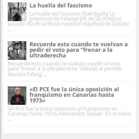
La huella del fascismo
La huella del fascismo Iñaki Egaña La
presencia de Falange (FE de las JONS) el
pasado día de la fiesta nacional española en Gasteiz
...
Recuerda esto cuando te vuelvan a
pedir el voto para “frenar a la
ultraderecha
Recuerda esto cuando te vuelvan a pedir el voto
para “frenar a la ultraderecha ”Afiliado al partido
fascista Falang ...
«El PCE fue la única oposición al
franquismo en Canarias hasta
1973»
«El PCE fue la única oposición al franquismo en
Canarias hasta 1973» Alessandro Salazar En el silenc
...