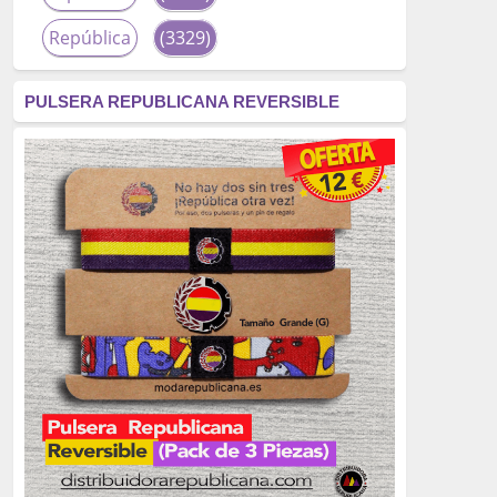
República
(3329)
corrupción
(3266)
PULSERA REPUBLICANA REVERSIBLE
fascismo
(2677)
tardofranquismo
(2320)
Actualidad
(2319)
monarquía
(2253)
borbones
(2176)
Cultura
(2163)
Guerra
(1674)
genocidio
(1234)
mujer
(1070)