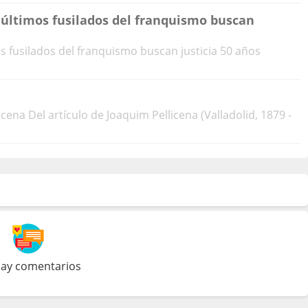
 últimos fusilados del franquismo buscan
s fusilados del franquismo buscan justicia 50 años
icena Del artículo de Joaquim Pellicena (Valladolid, 1879 -
ay comentarios