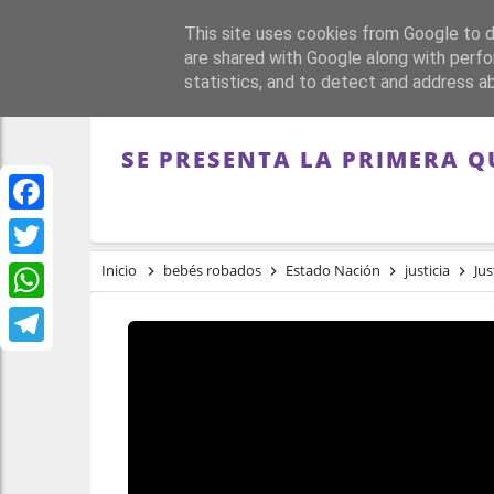
This site uses cookies from Google to de
PORTADA
REPÚBLI
are shared with Google along with perfo
statistics, and to detect and address a
SE PRESENTA LA PRIMERA Q
Facebook
Twitter
Inicio
bebés robados
Estado Nación
justicia
Jus
WhatsApp
Telegram