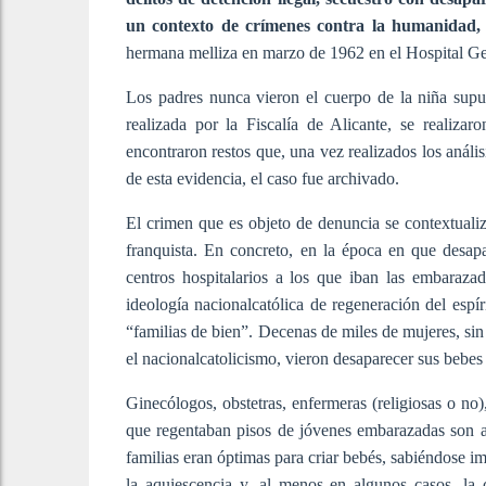
un contexto de crímenes contra la humanidad
hermana melliza en marzo de 1962 en el Hospital Ge
Los padres nunca vieron el cuerpo de la niña supu
realizada por la Fiscalía de Alicante, se realiz
encontraron restos que, una vez realizados los análi
de esta evidencia, el caso fue archivado.
El crimen que es objeto de denuncia se contextualiz
franquista. En concreto, en la época en que desapa
centros hospitalarios a los que iban las embaraza
ideología nacionalcatólica de regeneración del espír
“familias de bien”. Decenas de miles de mujeres, sin
el nacionalcatolicismo, vieron desaparecer sus bebes
Ginecólogos, obstetras, enfermeras (religiosas o no),
que regentaban pisos de jóvenes embarazadas son al
familias eran óptimas para criar bebés, sabiéndose i
la aquiescencia y, al menos en algunos casos, la 