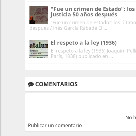
"Fue un crimen de Estado": los
justicia 50 años después
"Fue un crimen de Estado": los último
después / Inés García Rábade El ...
El respeto a la ley (1936)
El respeto a la ley (1936) Joaquim Pell
París, 1938) publicado en ...
COMENTARIOS
No h
Publicar un comentario