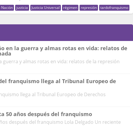
o Nación
justicia
Justicia Universal
régimen
represión
tardofranquismo
en la guerra y almas rotas en vida: relatos de
anada
guerra y almas rotas en vida: relatos de la represión
el franquismo llega al Tribunal Europeo de
anquismo llega al Tribunal Europeo de Derechos
rta 50 años después del franquismo
 años después del franquismo Lola Delgado Un reciente