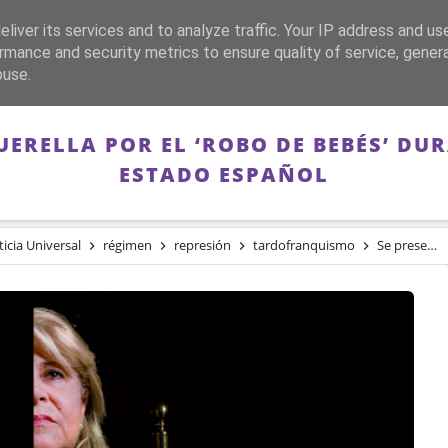
liver its services and to analyze traffic. Your IP address and us
CA
FRANQUISMO
GUERRA DE ESPAÑA
MEMORIA
rmance and security metrics to ensure quality of service, gene
buse.
UERELLA POR EL ‘ROBO DE BEBÉS’ DU
ESTADO ESPAÑOL
ticia Universal
régimen
represión
tardofranquismo
Se presenta la primera querella por el ‘robo de bebés’ durante el franquismo en el Estado español