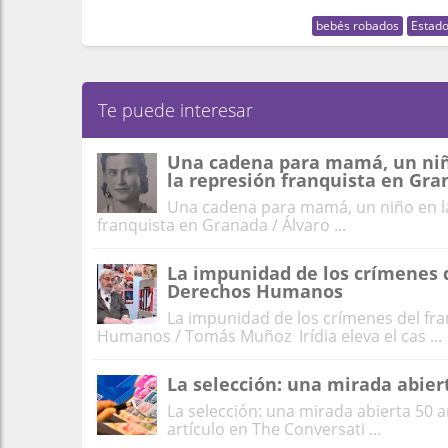
bebés robados
Estad
Te puede interesar
Una cadena para mamá, un niño 
la represión franquista en Gr
Una cadena para mamá, un niño en la 
franquista en Granada / Álvaro ...
La impunidad de los crímenes d
Derechos Humanos
La impunidad de los crímenes del fr
Humanos / Tomás Muñoz Irídia eleva el cas ...
La selección: una mirada abie
La selección: una mirada abierta 50
artículo en The Conversati ...