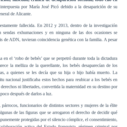
,
interpuesta por María José Picó debido a la desaparición de su
neral de Alicante.
estamente fallecida. En 2012 y 2013, dentro de la investigación
aron sendas exhumaciones y en ninguna de las dos ocasiones se
sis de ADN, tuvieran coincidencia genética con la familia. A pesar
a en el ‘robo de bebés’ que se perpetró durante toda la dictadura
rece la melliza de la querellante, los bebés desaparecían de los
das, a quienes se les decía que su hija o hijo había muerto. La
itu nacional justificaba estos hechos para reubicar a los bebés en
 derechos ni libertades, convertida la maternidad en su destino por
 poco después de darlos a luz.
 párrocos, funcionarios de distintos sectores y mujeres de la élite
gunas de las figuras que se arrogaron el derecho de decidir qué
mpunemente protegidas por el silencio cómplice, el consentimiento,
colaboración activa del Estado franquista, régimen criminal por