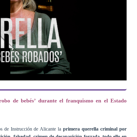
‘robo de bebés’ durante el franquismo en el Estado
os de Instrucción de Alicante la
primera querella criminal por
rición, falsedad, crimen de desaparición forzada, todo ello en