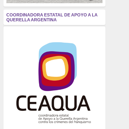
antifascismo
(1006)
COORDINADORA ESTATAL DE APOYO A LA
QUERELLA ARGENTINA
Eventos
(914)
Historia
(752)
Crímenes del franquismo
(721)
dictadura
(699)
Feminismo
(607)
neofranquismo
(567)
Justicia Universal
(527)
Derechos Humanos
(522)
Nacionalcatolicismo
(514)
Exilio
(506)