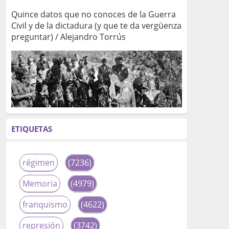
Quince datos que no conoces de la Guerra
Civil y de la dictadura (y que te da vergüenza
preguntar) / Alejandro Torrús
ETIQUETAS
régimen
(7236)
Memoria
(4979)
franquismo
(4622)
represión
(3742)