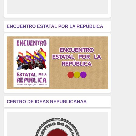
derecho a decidir
(376)
revolución
(312)
América Latina
(305)
ENCUENTRO ESTATAL POR LA REPÚBLICA
Exhumación
(304)
Golpe de Estado
(304)
Brigadas Internacionales
(303)
pensamiento
(294)
Revisionismo
(289)
La Transición
(275)
CENTRO DE IDEAS REPUBLICANAS
presos políticos
(273)
educación pública
(270)