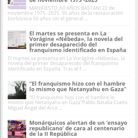
MANIFIESTO ¡50 AÑOS BASTAN! 22 de
noviembre 1975 -2025 50 años de la restauración
borbónica 50 años sin el general ...
El martes se presenta en La
Vorágine «Nébeda», la novela del
primer desaparecido del
franquismo identificado en España
El martes se presenta en La Vorágine «Nébeda», la
novela del primer desaparecido del franquismo
identificado en España Tras el f ...
“El franquismo hizo con el hambre
lo mismo que Netanyahu en Gaza”
“El franquismo hizo con el hambre lo
mismo que Netanyahu en Gaza”Pablo Batalla Cueto
Miguel Ángel del Arco ...
Monárquicos alertan de un ‘ensayo
republicano’ de cara al centenario
de la II República