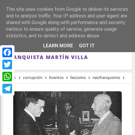
This site uses cookies from Google to deliver its services
and to analyze traffic. Your IP address and user-agent are
shared with Google along with performance and security
metrics to ensure quality of service, generate usage
statistics, and to detect and address abuse.
LA UNIVERSIDAD DE EXTREMADURA
LEARN MORE
GOT IT
ORGANIZA UNA CHARLA CON EL
FRANQUISTA MARTÍN VILLA
Facebook
Twitter
Inicio
corrupción
Eventos
fascismo
neofranquismo
rég
WhatsApp
Telegram