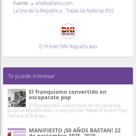
Fuente →
elsaltodiario.com
La Voz de la República - Todas las Noticias RSS
El Primer DNI Republicano
Te puede interesar
El franquismo convertido en
escaparate pop
El franquismo convertido en escaparate
popEva Maldonado La exposición 'Madrid Icono Pop'
retrata el franqu ...
MANIFIESTO ¡50 AÑOS BASTAN! 22
de noviembre 1975 -2025