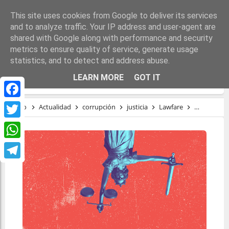
This site uses cookies from Google to deliver its services
and to analyze traffic. Your IP address and user-agent are
shared with Google along with performance and security
metrics to ensure quality of service, generate usage
statistics, and to detect and address abuse.
EL FENÓMENO DE LA GUERRA JUDICIAL
LEARN MORE
GOT IT
Facebook
Inicio
Actualidad
corrupción
justicia
Lawfare
neofranqu
Twitter
WhatsApp
Telegram