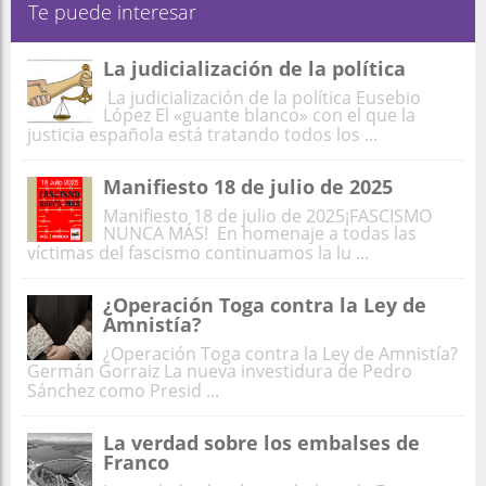
Te puede interesar
La judicialización de la política
La judicialización de la política Eusebio
López El «guante blanco» con el que la
justicia española está tratando todos los ...
Manifiesto 18 de julio de 2025
Manifiesto 18 de julio de 2025¡FASCISMO
NUNCA MÁS! En homenaje a todas las
víctimas del fascismo continuamos la lu ...
¿Operación Toga contra la Ley de
Amnistía?
¿Operación Toga contra la Ley de Amnistía?
Germán Gorraiz La nueva investidura de Pedro
Sánchez como Presid ...
La verdad sobre los embalses de
Franco