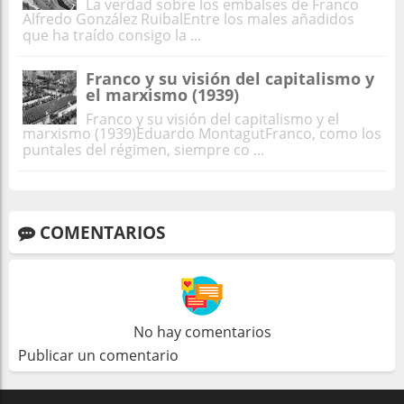
La verdad sobre los embalses de Franco
Alfredo González RuibalEntre los males añadidos
que ha traído consigo la ...
Franco y su visión del capitalismo y
el marxismo (1939)
Franco y su visión del capitalismo y el
marxismo (1939)Eduardo MontagutFranco, como los
puntales del régimen, siempre co ...
COMENTARIOS
No hay comentarios
Publicar un comentario