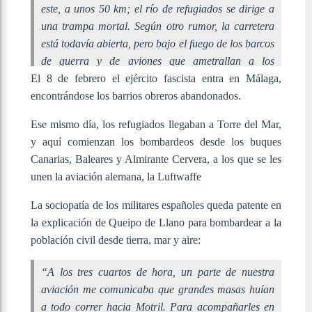
este, a unos 50 km; el río de refugiados se dirige a
una trampa mortal. Según otro rumor, la carretera
está todavía abierta, pero bajo el fuego de los barcos
de guerra y de aviones que ametrallan a los
El 8 de febrero el ejército fascista entra en Málaga,
refugiados. Nada, entonces, puede ya detener al río:
encontrándose los barrios obreros abandonados.
fluye y fluye, y se alimenta sin cesar de los arroyos
del miedo».
Ese mismo día, los refugiados llegaban a Torre del Mar,
y aquí comienzan los bombardeos desde los buques
Canarias, Baleares y Almirante Cervera, a los que se les
unen la aviación alemana, la Luftwaffe
La sociopatía de los militares españoles queda patente en
la explicación de Queipo de Llano para bombardear a la
población civil desde tierra, mar y aire:
“
A los tres cuartos de hora, un parte de nuestra
aviación me comunicaba que grandes masas huían
a todo correr hacia Motril. Para acompañarles en