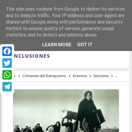
This site uses cookies from Google to deliver its services
and to analyze traffic. Your IP address and user-agent are
shared with Google along with performance and security
metrics to ensure quality of service, generate usage
statistics, and to detect and address abuse.
200 KILÓMETROS DE HORROR Y MUERTE
LEARN MORE
GOT IT
“LA DESBANDÁ”. HECHOS Y
CONCLUSIONES
Facebook
Twitter
Inicio
Crímenes del franquismo
Eventos
fascismo
franquis
WhatsApp
Telegram