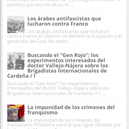
permiso por escrito de su m ...
Los árabes antifascistas que
lucharon contra Franco
Los árabes antifascistas que lucharon
contra Franco El silencio no detiene la ocupación y el
genocidio de Gaza No todos ...
Buscando el “Gen Rojo”: los
experimentos interesados del
doctor Vallejo-Nájera sobre los
Brigadistas Internacionales de
Cardeña / I
Buscando el “Gen Rojo”: los experimentos
interesados del doctor Vallejo-Nájera sobre los
Brigadistas Internacionales de Cardeña / I / ...
La impunidad de los crímenes del
franquismo
La impunidad de los crímenes del
franquismo Problema central que sigue obviado por