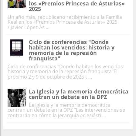
los «Premios Princesa de Asturias»
2025
Un año más, republicano recibimiento a la Familia
Real en los «Premios Princesa de Asturias» 2025
/ Javier López-As ...
Ciclo de conferencias "Donde
habitan los vencidos: historia y
memoria de la represión
franquista"
Ciclo de conferencias "Donde habitan los vencidos:
historia y memoria de la represión franquista"El
próximo 2 y 9 de octubre de 2025 t ...
La Iglesia y la memoria democrática
centran un debate en la DPZ
La Iglesia y la memoria democrática
centran un debate en la DPZ "Las intervenciones se
centrarán en cómo la jerarquía eclesiásti ...