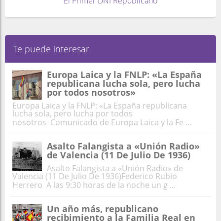
El Primer DNI Republicano
Te puede interesar
Europa Laica y la FNLP: «La España
republicana lucha sola, pero lucha
por todos nosotros»
Europa Laica y la FNLP: «La España republicana
lucha sola, pero lucha por todos
nosotros Comunicado de Europa Laica y la Fe ...
Asalto Falangista a «Unión Radio»
de Valencia (11 De Julio De 1936)
Asalto Falangista a «Unión Radio» de
Valencia (11 De Julio De 1936)Federico Rubio
Herrero A las 9:30 horas de la noche un g ...
Un año más, republicano
recibimiento a la Familia Real en