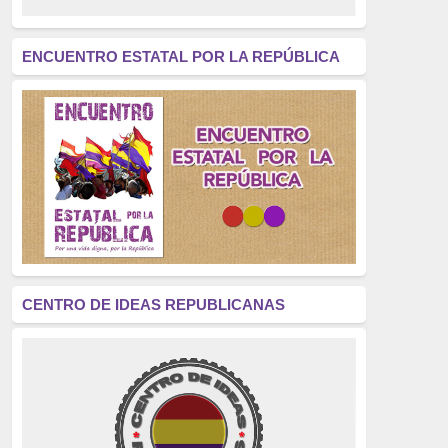
revolución
(312)
América Latina
(305)
ENCUENTRO ESTATAL POR LA REPÚBLICA
Exhumación
(304)
Golpe de Estado
(304)
Brigadas Internacionales
(303)
pensamiento
(294)
Revisionismo
(289)
La Transición
(275)
CENTRO DE IDEAS REPUBLICANAS
presos políticos
(273)
educación pública
(270)
La Izquierda
(260)