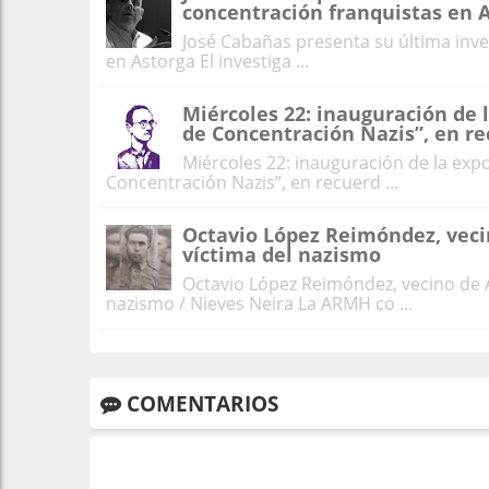
concentración franquistas en 
José Cabañas presenta su última inv
en Astorga El investiga ...
Miércoles 22: inauguración de 
de Concentración Nazis”, en r
Miércoles 22: inauguración de la exp
Concentración Nazis”, en recuerd ...
Octavio López Reimóndez, veci
víctima del nazismo
Octavio López Reimóndez, vecino de A
nazismo / Nieves Neira La ARMH co ...
COMENTARIOS