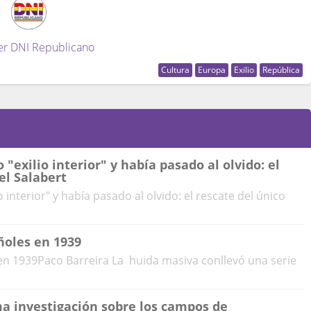
er DNI Republicano
Cultura
Europa
Exilio
República
"exilio interior" y había pasado al olvido: el
el Salabert
 interior" y había pasado al olvido: el rescate del único
ñoles en 1939
 en 1939Paco Barreira La huida masiva conllevó una serie
ma investigación sobre los campos de