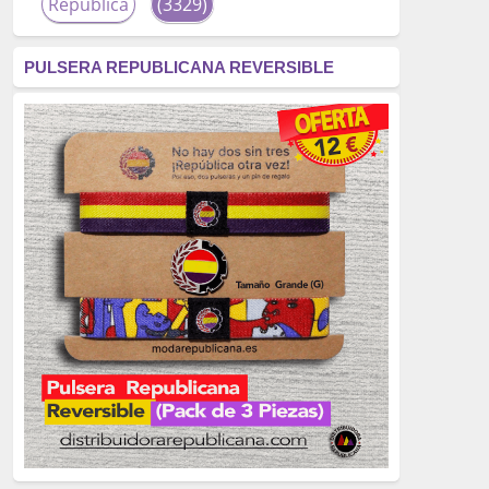
República
(3329)
corrupción
(3266)
PULSERA REPUBLICANA REVERSIBLE
fascismo
(2677)
tardofranquismo
(2320)
Actualidad
(2319)
monarquía
(2253)
borbones
(2176)
Cultura
(2163)
Guerra
(1674)
genocidio
(1234)
mujer
(1070)