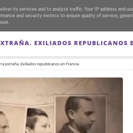
liver its services and to analyze traffic. Your IP address and us
CA
FRANQUISMO
GUERRA DE ESPAÑA
MEMORIA
rmance and security metrics to ensure quality of service, gene
buse.
EXTRAÑA. EXILIADOS REPUBLICANOS 
rra extraña. Exiliados republicanos en Francia.