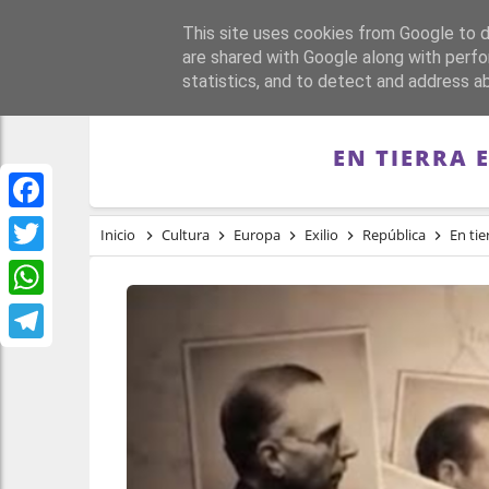
This site uses cookies from Google to de
PORTADA
REPÚBLI
are shared with Google along with perfo
statistics, and to detect and address a
EN TIERRA 
Facebook
Inicio
Cultura
Europa
Exilio
República
En tie
Twitter
WhatsApp
Telegram