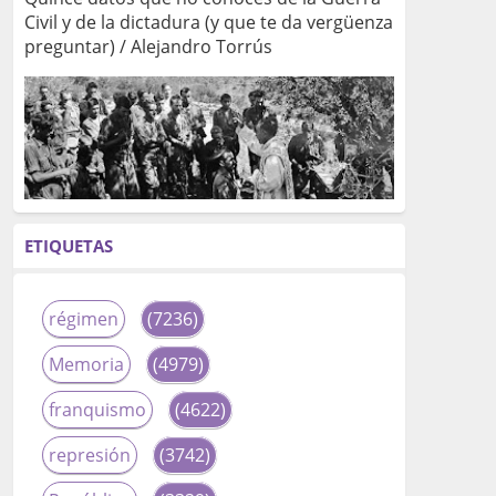
Civil y de la dictadura (y que te da vergüenza
preguntar) / Alejandro Torrús
ETIQUETAS
régimen
(7236)
Memoria
(4979)
franquismo
(4622)
represión
(3742)