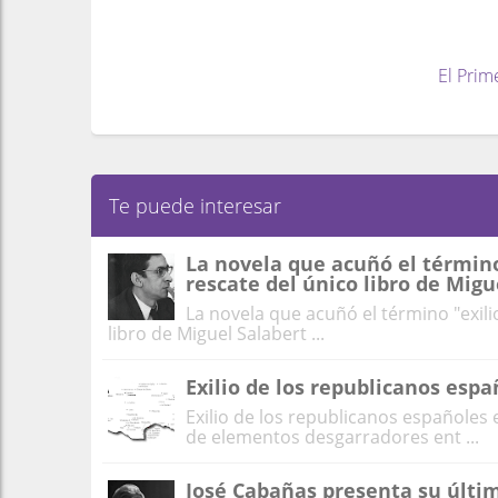
El Prim
Te puede interesar
La novela que acuñó el término 
rescate del único libro de Migu
La novela que acuñó el término "exilio
libro de Miguel Salabert ...
Exilio de los republicanos espa
Exilio de los republicanos españoles
de elementos desgarradores ent ...
José Cabañas presenta su últi