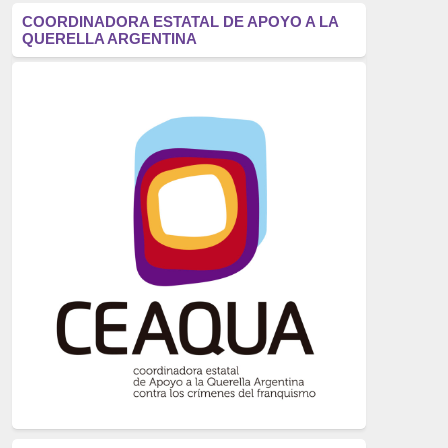
antifascismo
(1006)
COORDINADORA ESTATAL DE APOYO A LA
QUERELLA ARGENTINA
Eventos
(914)
Historia
(752)
Crímenes del franquismo
(721)
dictadura
(699)
Feminismo
(607)
neofranquismo
(567)
Justicia Universal
(527)
Derechos Humanos
(522)
Nacionalcatolicismo
(514)
Exilio
(506)