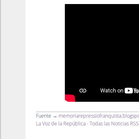
Fuente →
memoriarepressiofranquista.blogsp
La Voz de la República - Todas las Noticias RSS