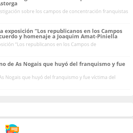
Astorga
estigación sobre los campos de concentración franquistas
la exposición “Los republicanos en los Campos
ecuerdo y homenaje a Joaquim Amat-Piniella
osición “Los republicanos en los Campos de
no de As Nogais que huyó del franquismo y fue
s Nogais que huyó del franquismo y fue víctima del