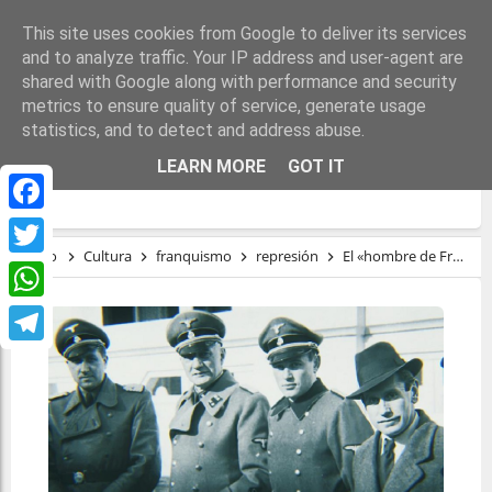
This site uses cookies from Google to deliver its services
and to analyze traffic. Your IP address and user-agent are
shared with Google along with performance and security
metrics to ensure quality of service, generate usage
statistics, and to detect and address abuse.
EL «HOMBRE DE FRANCO» QUE ENTREGÓ
LEARN MORE
GOT IT
A COMPANYS
Facebook
Inicio
Cultura
franquismo
represión
El «hombre de Franco» que entregó a Companys
Twitter
WhatsApp
Telegram