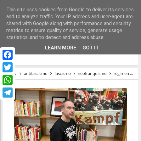
This site uses cookies from Google to deliver its services
and to analyze traffic. Your IP address and user-agent are
shared with Google along with performance and security
metrics to ensure quality of service, generate usage
statistics, and to detect and address abuse.
ANTIFASCISMO CON CORAZÓN Y
LEARN MORE
GOT IT
CONOCIMIENTO DE CAUSA
Facebook
Inicio
antifascismo
fascismo
neofranquismo
régimen
An
Twitter
WhatsApp
Telegram