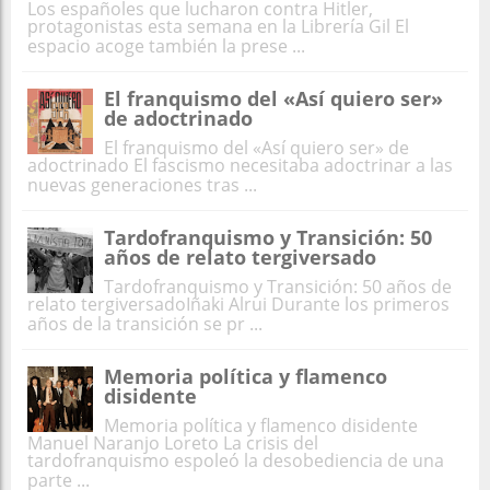
Los españoles que lucharon contra Hitler,
protagonistas esta semana en la Librería Gil El
espacio acoge también la prese ...
El franquismo del «Así quiero ser»
de adoctrinado
El franquismo del «Así quiero ser» de
adoctrinado El fascismo necesitaba adoctrinar a las
nuevas generaciones tras ...
Tardofranquismo y Transición: 50
años de relato tergiversado
Tardofranquismo y Transición: 50 años de
relato tergiversadoIñaki Alrui Durante los primeros
años de la transición se pr ...
Memoria política y flamenco
disidente
Memoria política y flamenco disidente
Manuel Naranjo Loreto La crisis del
tardofranquismo espoleó la desobediencia de una
parte ...