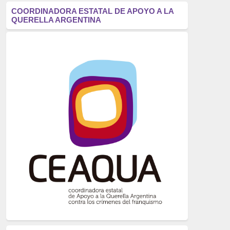
antifascismo
(1006)
COORDINADORA ESTATAL DE APOYO A LA
QUERELLA ARGENTINA
Eventos
(914)
Historia
(752)
Crímenes del franquismo
(721)
dictadura
(699)
Feminismo
(607)
neofranquismo
(567)
Justicia Universal
(527)
Derechos Humanos
(522)
Nacionalcatolicismo
(514)
Exilio
(506)