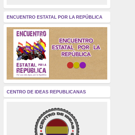
revolución
(312)
América Latina
(305)
ENCUENTRO ESTATAL POR LA REPÚBLICA
Exhumación
(304)
Golpe de Estado
(304)
Brigadas Internacionales
(303)
pensamiento
(294)
Revisionismo
(289)
La Transición
(275)
CENTRO DE IDEAS REPUBLICANAS
presos políticos
(273)
educación pública
(270)
La Izquierda
(260)