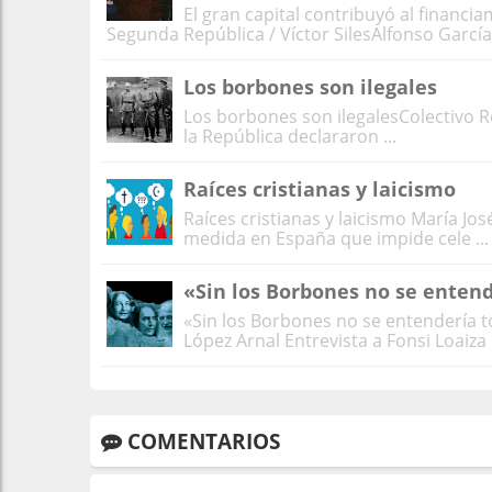
El gran capital contribuyó al financi
Segunda República / Víctor SilesAlfonso García- 
Los borbones son ilegales
Los borbones son ilegalesColectivo R
la República declararon ...
Raíces cristianas y laicismo
Raíces cristianas y laicismo María Jos
medida en España que impide cele ...
«Sin los Borbones no se enten
«Sin los Borbones no se entendería 
López Arnal Entrevista a Fonsi Loaiza 
COMENTARIOS