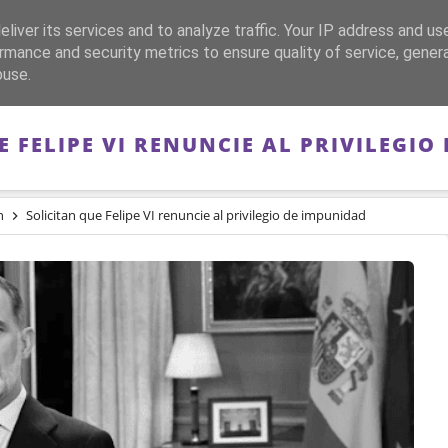
liver its services and to analyze traffic. Your IP address and us
CA
FRANQUISMO
GUERRA DE ESPAÑA
MEMORIA
rmance and security metrics to ensure quality of service, gene
buse.
E FELIPE VI RENUNCIE AL PRIVILEGIO
n
Solicitan que Felipe VI renuncie al privilegio de impunidad