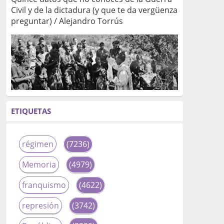
Civil y de la dictadura (y que te da vergüenza
preguntar) / Alejandro Torrús
ETIQUETAS
régimen
(7236)
Memoria
(4979)
franquismo
(4622)
represión
(3742)