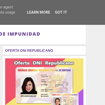
er-agent
RÉGIMEN - MONARQUÍA
CULTURA - LIBROS
rate usage
LEARN MORE
GOT IT
 DE IMPUNIDAD
OFERTA DNI REPUBLICANO