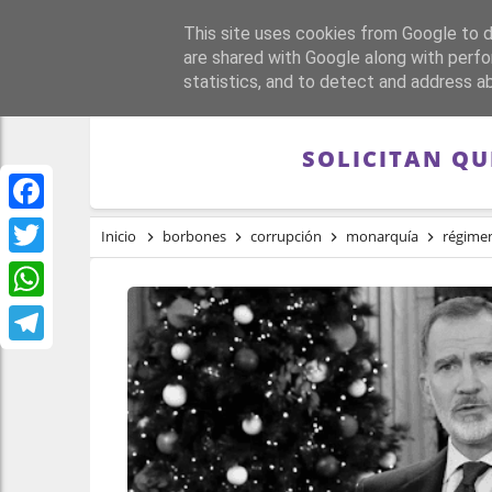
This site uses cookies from Google to de
PORTADA
REPÚBLI
are shared with Google along with perfo
statistics, and to detect and address a
SOLICITAN QU
Facebook
Inicio
borbones
corrupción
monarquía
régime
Twitter
WhatsApp
Telegram