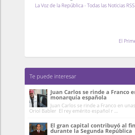
La Voz de la República - Todas las Noticias RSS
El Prim
Te puede interesar
Juan Carlos se rinde a Franco
monarquía española
Juan Carlos se rinde a Franco en un
Oriol Babler El rey emérito español r ...
El gran capital contribuyó al 
durante la Segunda República