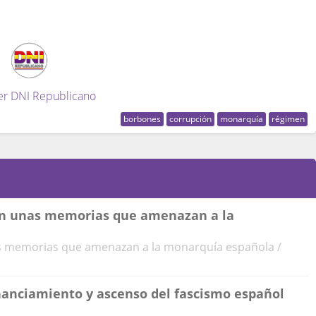
er DNI Republicano
borbones
corrupción
monarquía
régimen
 en unas memorias que amenazan a la
as memorias que amenazan a la monarquía española /
financiamiento y ascenso del fascismo español