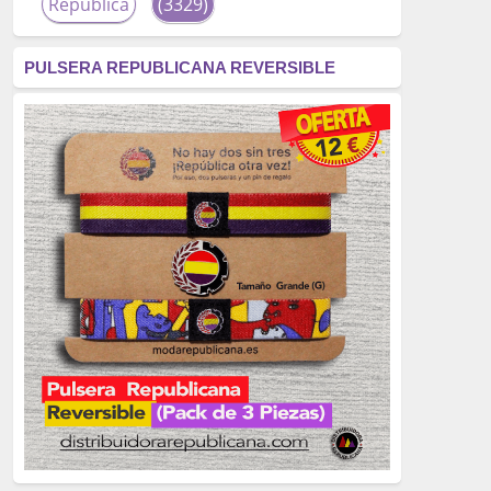
República
(3329)
corrupción
(3266)
PULSERA REPUBLICANA REVERSIBLE
fascismo
(2677)
tardofranquismo
(2320)
Actualidad
(2319)
monarquía
(2253)
borbones
(2176)
Cultura
(2163)
Guerra
(1674)
genocidio
(1234)
mujer
(1070)