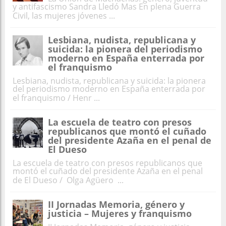
y antifascismo Sandra Lledó Mas En plena Guerra
Civil, las mujeres jóvenes ...
Lesbiana, nudista, republicana y
suicida: la pionera del periodismo
moderno en España enterrada por
el franquismo
Lesbiana, nudista, republicana y suicida: la pionera
del periodismo moderno en España enterrada por
el franquismo / Henr ...
La escuela de teatro con presos
republicanos que montó el cuñado
del presidente Azaña en el penal de
El Dueso
La escuela de teatro con presos republicanos que
montó el cuñado del presidente Azaña en el penal
de El Dueso / Olga Agüero ...
II Jornadas Memoria, género y
justicia – Mujeres y franquismo