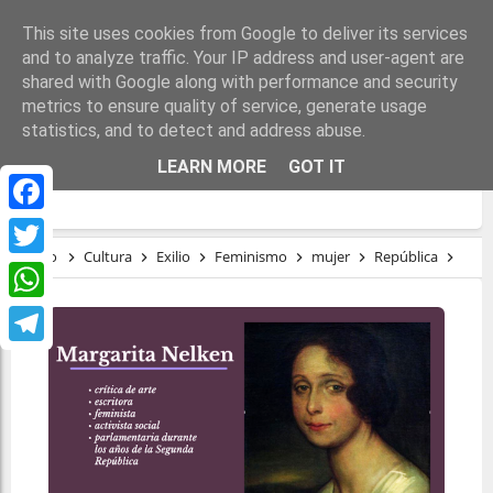
This site uses cookies from Google to deliver its services
and to analyze traffic. Your IP address and user-agent are
shared with Google along with performance and security
metrics to ensure quality of service, generate usage
statistics, and to detect and address abuse.
MARGARITA NELKEN, SOCIALISTA Y
LEARN MORE
GOT IT
FEMINISTA
Facebook
Inicio
Cultura
Exilio
Feminismo
mujer
República
Marg
Twitter
WhatsApp
Telegram