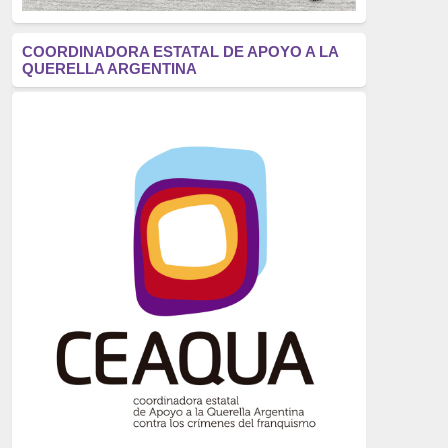
antifascismo
(1006)
COORDINADORA ESTATAL DE APOYO A LA
QUERELLA ARGENTINA
Eventos
(914)
Historia
(752)
Crímenes del franquismo
(721)
dictadura
(699)
Feminismo
(607)
neofranquismo
(567)
Justicia Universal
(527)
Derechos Humanos
(522)
Nacionalcatolicismo
(514)
Exilio
(506)