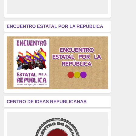
derecho a decidir
(376)
revolución
(312)
América Latina
(305)
ENCUENTRO ESTATAL POR LA REPÚBLICA
Exhumación
(304)
Golpe de Estado
(304)
Brigadas Internacionales
(303)
pensamiento
(294)
Revisionismo
(289)
La Transición
(275)
CENTRO DE IDEAS REPUBLICANAS
presos políticos
(273)
educación pública
(270)