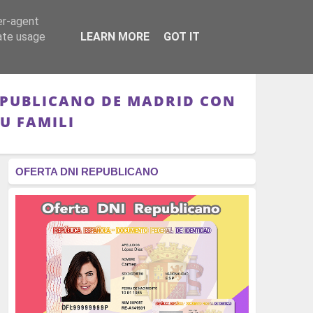
er-agent
RÉGIMEN - MONARQUÍA
CULTURA - LIBROS
rate usage
LEARN MORE
GOT IT
EPUBLICANO DE MADRID CON
U FAMILI
OFERTA DNI REPUBLICANO