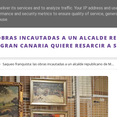
liver its services and to analyze traffic. Your IP address and us
CA
FRANQUISMO
GUERRA DE ESPAÑA
MEMORIA
rmance and security metrics to ensure quality of service, gene
buse.
OBRAS INCAUTADAS A UN ALCALDE R
 GRAN CANARIA QUIERE RESARCIR A S
Saqueo franquista: las obras incautadas a un alcalde republicano de Madrid con las que Gran Canaria quiere resarcir a su famili