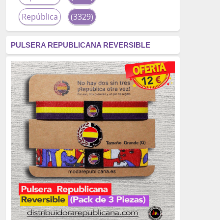
República
(3329)
corrupción
(3266)
PULSERA REPUBLICANA REVERSIBLE
fascismo
(2677)
tardofranquismo
(2320)
Actualidad
(2319)
monarquía
(2253)
borbones
(2176)
Cultura
(2163)
Guerra
(1674)
genocidio
(1234)
mujer
(1070)