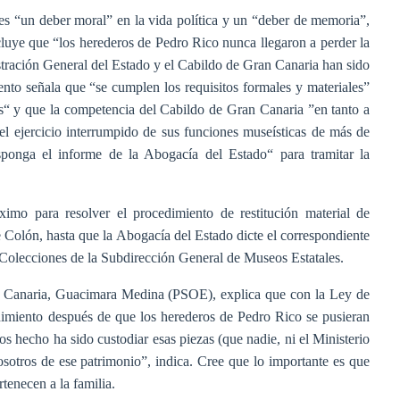
es “un deber moral” en la vida política y un “deber de memoria”,
uye que “los herederos de Pedro Rico nunca llegaron a perder la
stración General del Estado y el Cabildo de Gran Canaria han sido
nto señala que “se cumplen los requisitos formales y materiales”
dos“ y que la competencia del Cabildo de Gran Canaria ”en tanto a
el ejercicio interrumpido de sus funciones museísticas de más de
ponga el informe de la Abogacía del Estado“ para tramitar la
imo para resolver el procedimiento de restitución material de
 Colón, hasta que la Abogacía del Estado dicte el correspondiente
e Colecciones de la Subdirección General de Museos Estatales.
an Canaria, Guacimara Medina (PSOE), explica que con la Ley de
imiento después de que los herederos de Pedro Rico se pusieran
s hecho ha sido custodiar esas piezas (que nadie, ni el Ministerio
otros de ese patrimonio”, indica. Cree que lo importante es que
rtenecen a la familia.