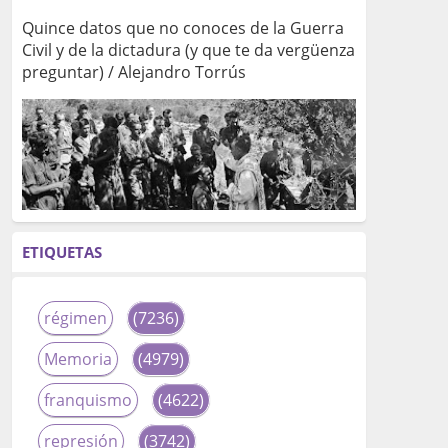
Quince datos que no conoces de la Guerra
Civil y de la dictadura (y que te da vergüenza
preguntar) / Alejandro Torrús
ETIQUETAS
régimen
(7236)
Memoria
(4979)
franquismo
(4622)
represión
(3742)