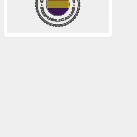
La Izquierda
(260)
justicia
(258)
Holocausto
(239)
Maquis
(237)
capitalismo
(228)
crisis sanitaria
(228)
Catalunya Proces
(227)
Lucha de clases
(211)
comunismo
(208)
bebés robados
(199)
Imperialismo
(189)