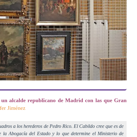
a un alcalde republicano de Madrid con las que Gran
fer Jiménez
uadros a los herederos de Pedro Rico. El Cabildo cree que es de
e la Abogacía del Estado y lo que determine el Ministerio de