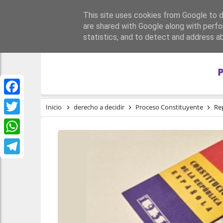
This site uses cookies from Google to de
PORTADA
REPÚBLI
are shared with Google along with perfo
statistics, and to detect and address a
Facebook
Inicio
derecho a decidir
Proceso Constituyente
Re
Twitter
WhatsApp
Telegram