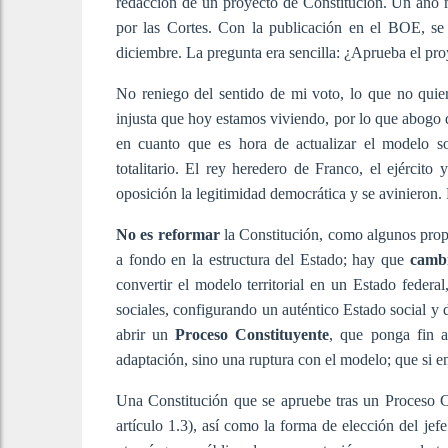
redacción de un proyecto de Constitución. Un año 
por las Cortes. Con la publicación en el BOE, se
diciembre. La pregunta era sencilla: ¿Aprueba el pr
No reniego del sentido de mi voto, lo que no quier
injusta que hoy estamos viviendo, por lo que abogo
en cuanto que es hora de actualizar el modelo so
totalitario. El rey heredero de Franco, el ejército 
oposición la legitimidad democrática y se avinieron
No es reformar
la Constitución, como algunos prop
a fondo en la estructura del Estado; hay que
cambi
convertir el modelo territorial en un Estado federal
sociales, configurando un auténtico Estado social y
abrir un
Proceso Constituyente
, que ponga fin a
adaptación, sino una ruptura con el modelo; que si e
Una Constitución que se apruebe tras un Proceso Co
artículo 1.3), así como la forma de elección del jef