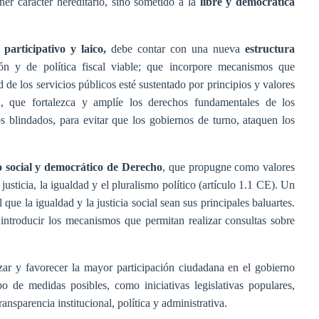
ner carácter hereditario, sino sometido a la
libre y democrática
 participativo y laico,
debe contar con una nueva
estructura
n y de política fiscal viable; que incorpore mecanismos que
d de los servicios públicos esté sustentado por principios y valores
dad, que fortalezca y amplíe los derechos fundamentales de los
s blindados, para evitar que los gobiernos de turno, ataquen los
 social y democrático de Derecho
, que propugne como valores
 justicia, la igualdad y el pluralismo político (artículo 1.1 CE). Un
ue la igualdad y la justicia social sean sus principales baluartes.
introducir los mecanismos que permitan realizar consultas sobre
izar y favorecer la mayor participación ciudadana en el gobierno
o de medidas posibles, como iniciativas legislativas populares,
ansparencia institucional, política y administrativa.