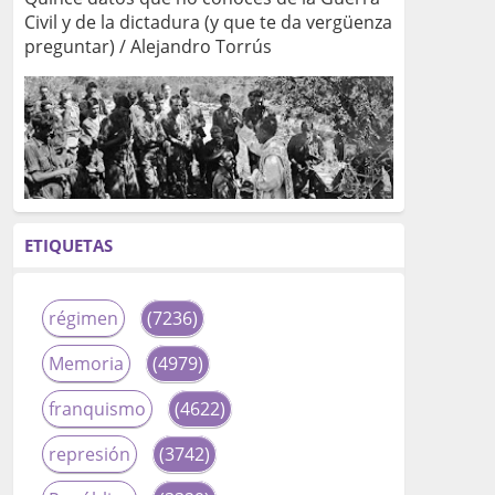
Civil y de la dictadura (y que te da vergüenza
preguntar) / Alejandro Torrús
ETIQUETAS
régimen
(7236)
Memoria
(4979)
franquismo
(4622)
represión
(3742)