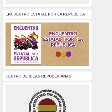
revolución
(312)
América Latina
(305)
ENCUENTRO ESTATAL POR LA REPÚBLICA
Exhumación
(304)
Golpe de Estado
(304)
Brigadas Internacionales
(303)
pensamiento
(294)
Revisionismo
(289)
La Transición
(275)
CENTRO DE IDEAS REPUBLICANAS
presos políticos
(273)
educación pública
(270)
La Izquierda
(260)