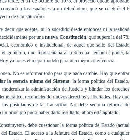
más tarde, el 31 de octubre de 1978, el proyecto quedó aprobado
 convocó a los españoles a un referéndum, que se celebró el 6
oyecto de Constitución?
e decir que acepte, ni lo sucedido desde entonces ni la realidad
 decididamente por una
nueva Constitución
, que supere la del 78,
cial, económico e institucional, de aquel que salió del Estado
y el gobierno, que representaba a la derecha, tenían el poder, la
. Hoy ya no es el mejor modelo para una mejor convivencia.
onen. No es reformar todo para que nada cambie. Hay que entrar
ar la esencia misma del Sistema
, la forma política del Estado,
, modernizar la administración de Justicia y blindar los derechos
 democrático, reconociendo nuevos derechos y libertades. Hay que
 los postulados de la Transición. No debe ser una reforma de
n un principio pudo haber dado resultado, ahora está agotado.
nstituyente, debe cuestionar la forma política de Estado (actual
e del Estado. El acceso a la Jefatura del Estado, como a cualquier