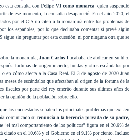
zo esta consulta con
Felipe VI como monarca
, quien suspendió
rtir de ese momento, la consulta desapareció. En el año 2020, el
tados por el CIS no citen a la monarquía entre los problemas de
por los españoles, por lo que declinaba comentar si prevé algún
IS sigue sin preguntar por esta cuestión, ni por ninguna otra que se
sobre la monarquía,
Juan Carlos I
acababa de abdicar en su hijo.
pués: fortunas de origen incierto, huidas y otros escándalos por
ra o en cómo afecta a la Casa Real. El 3 de agosto de 2020 Juan
as meses de escándalos que afectaban al origen de la fortuna de la
es fiscales por parte del rey emérito durante sus últimos años de
r la opinión de la población sobre ello.
que los encuestados señalen los principales problemas que existen
bía comunicado su r
enuncia a la herencia privada de su padre
,
e "el mal comportamiento de los políticos" figura en el 20,9% de
stá citado en el 10,6% y el Gobierno en el 9,1% por ciento. Incluso