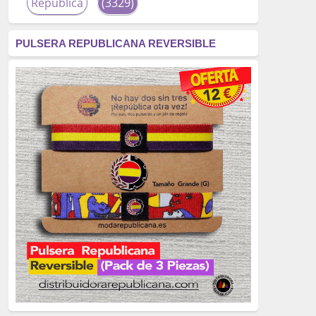
República
(3329)
corrupción
(3266)
PULSERA REPUBLICANA REVERSIBLE
fascismo
(2677)
tardofranquismo
(2320)
Actualidad
(2319)
monarquía
(2253)
borbones
(2176)
Cultura
(2163)
Guerra
(1674)
genocidio
(1234)
mujer
(1070)