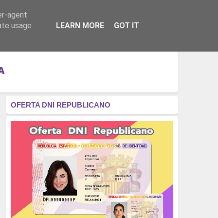
er-agent
RÉGIMEN - MONARQUÍA
CULTURA - LIBROS
rate usage
LEARN MORE
GOT IT
A
OFERTA DNI REPUBLICANO