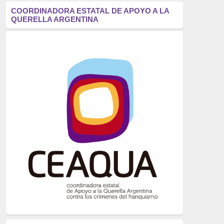
antifascismo
(1006)
COORDINADORA ESTATAL DE APOYO A LA
QUERELLA ARGENTINA
Eventos
(914)
Historia
(752)
Crímenes del franquismo
(721)
dictadura
(699)
Feminismo
(607)
neofranquismo
(567)
Justicia Universal
(527)
Derechos Humanos
(522)
Nacionalcatolicismo
(514)
Exilio
(506)