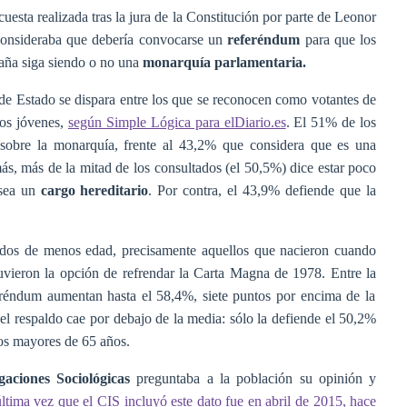
esta realizada tras la jura de la Constitución por parte de Leonor
consideraba que debería convocarse un
referéndum
para que los
aña siga siendo o no una
monarquía parlamentaria.
 de Estado se dispara entre los que se reconocen como votantes de
los jóvenes,
según Simple Lógica para elDiario.es
. El 51% de los
sobre la monarquía, frente al 43,2% que considera que es una
s, más de la mitad de los consultados (el 50,5%) dice estar poco
 sea un
cargo hereditario
. Por contra, el 43,9% defiende que la
stados de menos edad, precisamente aquellos que nacieron cuando
uvieron la opción de refrendar la Carta Magna de 1978. Entre la
feréndum aumentan hasta el 58,4%, siete puntos por encima de la
el respaldo cae por debajo de la media: sólo la defiende el 50,2%
los mayores de 65 años.
gaciones Sociológicas
preguntaba a la población su opinión y
ltima vez que el CIS incluyó este dato fue en abril de 2015, hace