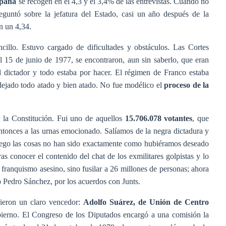
España
se recogen en el 4,3 y el 3,4% de las entrevistas. Cuando no
eguntó sobre la jefatura del Estado, casi un año después de la
n un 4,34.
cillo. Estuvo cargado de dificultades y obstáculos. Las Cortes
l 15 de junio de 1977, se encontraron, aun sin saberlo, que eran
l dictador y todo estaba por hacer. El régimen de Franco estaba
a dejado todo atado y bien atado. No fue modélico el
proceso de la
r la Constitución. Fui uno de aquellos
15.706.078 votantes
, que
ntonces a las urnas emocionado. Salíamos de la negra dictadura y
Luego las cosas no han sido exactamente como hubiéramos deseado
s conocer el contenido del chat de los exmilitares golpistas y lo
 franquismo asesino, sino fusilar a 26 millones de personas; ahora
o Pedro Sánchez, por los acuerdos con Junts.
dieron un claro vencedor:
Adolfo Suárez, de Unión de Centro
obierno. El Congreso de los Diputados encargó a una comisión la