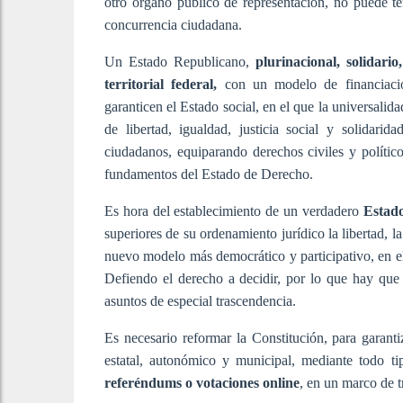
otro órgano público de representación, no puede te
concurrencia ciudadana.
Un Estado Republicano,
plurinacional, solidario,
territorial federal,
con un modelo de financiació
garanticen el Estado social, en el que la universalida
de libertad, igualdad, justicia social y solidari
ciudadanos, equiparando derechos civiles y político
fundamentos del Estado de Derecho.
Es hora del establecimiento de un verdadero
Estado
superiores de su ordenamiento jurídico la libertad, la
nuevo modelo más democrático y participativo, en el q
Defiendo el derecho a decidir, por lo que hay que 
asuntos de especial trascendencia.
Es necesario reformar la Constitución, para garant
estatal, autonómico y municipal, mediante todo tip
referéndums o votaciones online
, en un marco de tr