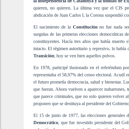
la independencia de Catalunya y la unidad de 
quieren, no quieren. La última vez que el CIS pr
abdicación de Juan Carlos I, la Corona suspendió co
El nacimiento de la
Constitución
no fue nada sen
surgidas de las primeras elecciones democráticas de
constituyentes. Hacía tres años que había muerto e
intacto. El régimen autoritario y represivo, lo habí
Transición
; hoy se ven bien aquellos polvos.
En 1978, participé ilusionado en el referéndum po
representaba el 58,97% del censo electoral. Acudí e
el futuro prometía democracia, salud y bienestar. 
que fueran. Ahora vuelven a aparecer nubarrones, tra
que parece criminales, que no solo quieren volver al
proponen que se destituya al presidente del Gobiern
El 15 de junio de 1977, las elecciones generales 
Democrático
, que fue investido presidente del G