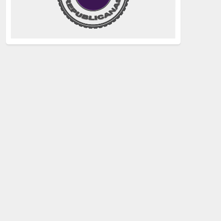
justicia
(258)
Holocausto
(239)
Maquis
(237)
capitalismo
(228)
crisis sanitaria
(228)
Catalunya Proces
(227)
Lucha de clases
(211)
comunismo
(208)
bebés robados
(199)
Imperialismo
(189)
LGTBIQ
(181)