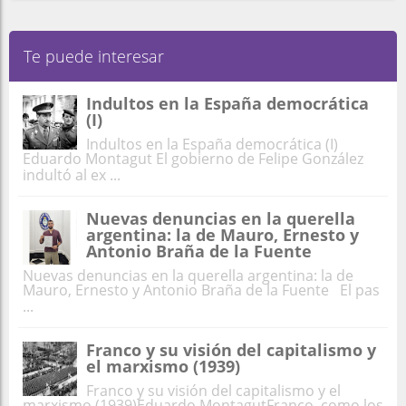
Te puede interesar
Indultos en la España democrática
(I)
Indultos en la España democrática (I)
Eduardo Montagut El gobierno de Felipe González
indultó al ex ...
Nuevas denuncias en la querella
argentina: la de Mauro, Ernesto y
Antonio Braña de la Fuente
Nuevas denuncias en la querella argentina: la de
Mauro, Ernesto y Antonio Braña de la Fuente El pas
...
Franco y su visión del capitalismo y
el marxismo (1939)
Franco y su visión del capitalismo y el
marxismo (1939)Eduardo MontagutFranco, como los