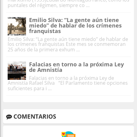
puntales del régimen, siempre co ...
Emilio Silva: “La gente aún tiene
miedo” de hablar de los crímenes
franquistas
Emilio Silva: “La gente aún tiene miedo” de hablar de
los crímenes franquistas Este mes se conmemoran
25 años de la primera exhum ...
Falacias en torno a la próxima Ley
de Amnistía
Falacias en torno a la próxima Ley de
Amnistía Rafael Silva “El Parlamento tiene opciones
suficientes para i ...
COMENTARIOS