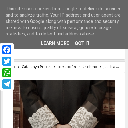
This site uses cookies from Google to deliver its services
and to analyze traffic. Your IP address and user-agent are
shared with Google along with performance and security
metrics to ensure quality of service, generate usage
statistics, and to detect and address abuse.
¿OPERACIÓN TOGA CONTRA LA LEY DE
LEARN MORE
GOT IT
AMNISTÍA?
Facebook
Inicio
Catalunya Proces
corrupción
fascismo
justicia
La 
Twitter
WhatsApp
Telegram