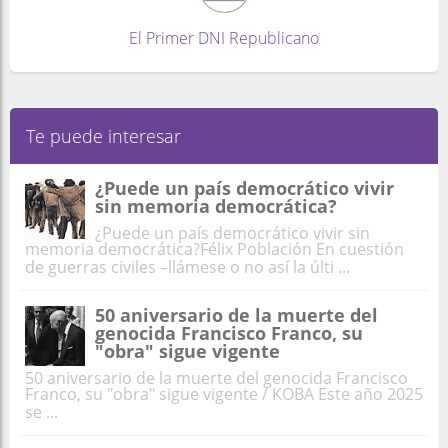
El Primer DNI Republicano
Te puede interesar
¿Puede un país democrático vivir
sin memoria democrática?
¿Puede un país democrático vivir sin
memoria democrática?Félix Población En cuestión
de guerras civiles –llámese o no así la últi ...
50 aniversario de la muerte del
genocida Francisco Franco, su
"obra" sigue vigente
50 aniversario de la muerte del genocida Francisco
Franco, su "obra" sigue vigente / KOBA Este año 2025
se ...