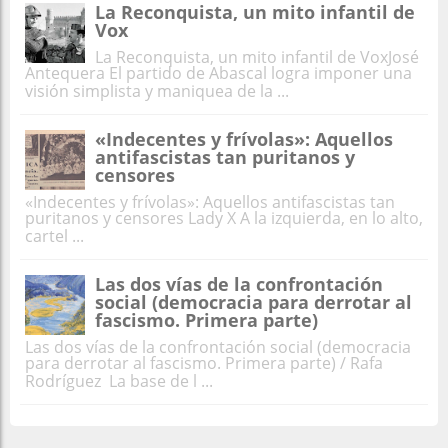
La Reconquista, un mito infantil de
Vox
La Reconquista, un mito infantil de VoxJosé
Antequera El partido de Abascal logra imponer una
visión simplista y maniquea de la ...
«Indecentes y frívolas»: Aquellos
antifascistas tan puritanos y
censores
«Indecentes y frívolas»: Aquellos antifascistas tan
puritanos y censores Lady X A la izquierda, en lo alto,
cartel ...
Las dos vías de la confrontación
social (democracia para derrotar al
fascismo. Primera parte)
Las dos vías de la confrontación social (democracia
para derrotar al fascismo. Primera parte) / Rafa
Rodríguez La base de l ...