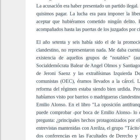
La acusación era haber presentado un partido ilegal.
quisimos pagar. La lucha era para imponer la libe
aceptar que hubiéramos cometido ningún delito.
acompañados hasta las puertas de los juzgados por c
El año setenta y seis había sido el de la promoc
clandestino, no representaron nada. Me daba cuent
existencia de aquellos grupos de "notables" (a
Socialdemócrata Balear de Angel Olmos y Santiago
de Jeroni Saenz y las extrañísimas Izquierda De
comunistas (OEC), éramos llevados a la cárcel. La
reforma del régimen estaba siendo bien urdida. Pr
habíamos visto por barrios o madrigueras clandesti
Emilio Alonso. En el libro "La oposición antifran
puede comprobar -por boca de Emilio Alonso- lo q
pregunta: ¿principales hechos protagonizados por el
entrevistas mantenidas con Areilza, el grupo "Táci
dos conferencias en las Facultades de Derecho y 