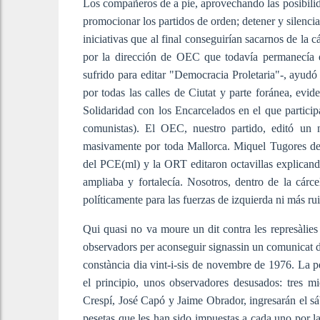
Los compañeros de a pie, aprovechando las posibilid
promocionar los partidos de orden; detener y silencia
iniciativas que al final conseguirían sacarnos de la
por la dirección de OEC que todavía permanecía en
sufrido para editar "Democracia Proletaria"-, ayudó 
por todas las calles de Ciutat y parte foránea, evi
Solidaridad con los Encarcelados en el que particip
comunistas). El OEC, nuestro partido, editó un 
masivamente por toda Mallorca. Miquel Tugores 
del PCE(ml) y la ORT editaron octavillas explicando
ampliaba y fortalecía. Nosotros, dentro de la cár
políticamente para las fuerzas de izquierda ni más ru
Qui quasi no va moure un dit contra les represàlie
observadors per aconseguir signassin un comunicat de
constància dia vint-i-sis de novembre de 1976. La pe
el principio, unos observadores desusados: tres
Crespí, José Capó y Jaime Obrador, ingresarán el sá
pesetas que les han sido impuestas a cada uno por l