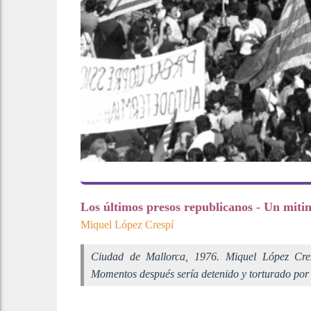
Los últimos presos republicanos - Un mitin
Miquel López Crespí
Ciudad de Mallorca, 1976. Miquel López Cresp
Momentos después sería detenido y torturado por l