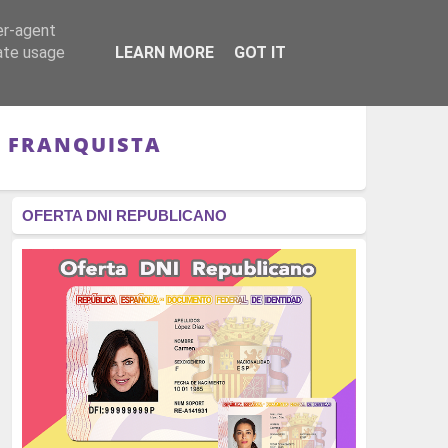
er-agent
RÉGIMEN - MONARQUÍA
CULTURA - LIBROS
rate usage
LEARN MORE
GOT IT
A FRANQUISTA
OFERTA DNI REPUBLICANO