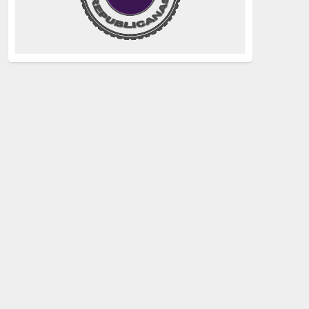
justicia
(258)
Holocausto
(239)
Maquis
(237)
capitalismo
(228)
crisis sanitaria
(228)
Catalunya Proces
(227)
Lucha de clases
(211)
comunismo
(208)
bebés robados
(199)
Imperialismo
(189)
LGTBIQ
(181)