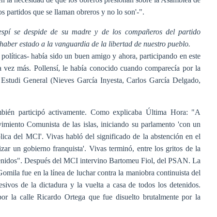
s partidos que se llaman obreros y no lo son'-".
espí se despide de su madre y de los compañeros del partido
aber estado a la vanguardia de la libertad de nuestro pueblo.
políticas- había sido un buen amigo y ahora, participando en este
a vez más. Pollensí, le había conocido cuando comparecía por la
e Estudi General (Nieves García Inyesta, Carlos García Delgado,
bién participó activamente. Como explicaba Última Hora: "A
imiento Comunista de las islas, iniciando su parlamento 'con un
lica del MCI'. Vivas habló del significado de la abstención en el
ar un gobierno franquista'. Vivas terminó, entre los gritos de la
detenidos". Después del MCI intervino Bartomeu Fiol, del PSAN. La
mila fue en la línea de luchar contra la maniobra continuista del
sivos de la dictadura y la vuelta a casa de todos los detenidos.
or la calle Ricardo Ortega que fue disuelto brutalmente por la