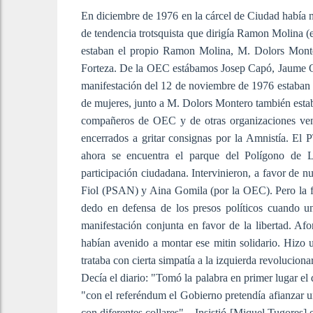
En diciembre de 1976 en la cárcel de Ciudad había 
de tendencia trotsquista que dirigía Ramon Molina (
estaban el propio Ramon Molina, M. Dolors Monte
Forteza. De la OEC estábamos Josep Capó, Jaume Obr
manifestación del 12 de noviembre de 1976 estaban 
de mujeres, junto a M. Dolors Montero también est
compañeros de OEC y de otras organizaciones ven
encerrados a gritar consignas por la Amnistía. 
ahora se encuentra el parque del Polígono de L
participación ciudadana. Intervinieron, a favor de 
Fiol (PSAN) y Aina Gomila (por la OEC). Pero la 
dedo en defensa de los presos políticos cuando u
manifestación conjunta en favor de la libertad. 
habían avenido a montar ese mitin solidario. Hizo u
trataba con cierta simpatía a la izquierda revolucion
Decía el diario: "Tomó la palabra en primer lugar el 
"con el referéndum el Gobierno pretendía afianzar 
con diferentes collares"... Insistió [Miquel Tugores