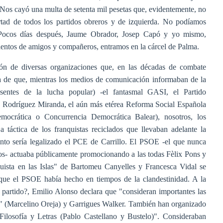
 Nos cayó una multa de setenta mil pesetas que, evidentemente, no
rtad de todos los partidos obreros y de izquierda. No podíamos
 Pocos días después, Jaume Obrador, Josep Capó y yo mismo,
ientos de amigos y compañeros, entramos en la cárcel de Palma.
ión de diversas organizaciones que, en las décadas de combate
a de que, mientras los medios de comunicación informaban de la
usentes de la lucha popular) -el fantasmal GASI, el Partido
 Rodríguez Miranda, el aún más etérea Reforma Social Española
mocrática o Concurrencia Democrática Balear), nosotros, los
 táctica de los franquistas reciclados que llevaban adelante la
onto sería legalizado el PCE de Carrillo. El PSOE -el que nunca
nos- actuaba públicamente promocionando a las todas Fèlix Pons y
quista en las Islas" de Bartomeu Canyelles y Francesca Vidal se
ue el PSOE había hecho en tiempos de la clandestinidad. A la
 partido?, Emilio Alonso declara que "consideran importantes las
to" (Marcelino Oreja) y Garrigues Walker. También han organizado
Filosofía y Letras (Pablo Castellano y Bustelo)". Consideraban