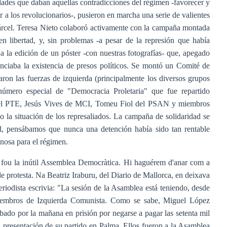
ades que daban aquellas contradicciones del régimen -favorecer y
r a los revolucionarios-, pusieron en marcha una serie de valientes
 cárcel. Teresa Nieto colaboró ​​activamente con la campaña montada
 libertad, y, sin problemas -a pesar de la represión que había
a la edición de un póster -con nuestras fotografías- que, apegado
denciaba la existencia de presos políticos. Se montó un Comité de
aron las fuerzas de izquierda (principalmente los diversos grupos
número especial de "Democracia Proletaria" que fue repartido
del PTE, Jesús Vives de MCI, Tomeu Fiol del PSAN y miembros
 la situación de los represaliados. La campaña de solidaridad se
cel, pensábamos que nunca una detención había sido tan rentable
inosa para el régimen.
s fou la inútil Assemblea Democràtica. Hi haguérem d'anar com a
 protesta. Na Beatriz Iraburu, del Diario de Mallorca, en deixava
riodista escrivia: "La sesión de la Asamblea está teniendo, desde
 miembros de Izquierda Comunista. Como se sabe, Miguel López
bado por la mañana en prisión por negarse a pagar las setenta mil
a presentación de su partido en Palma. Ellos fueron a la Asamblea