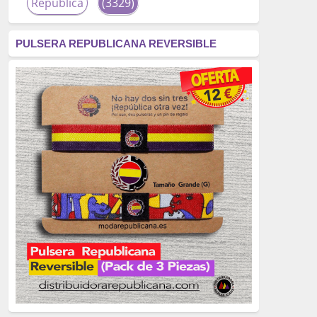
República
(3329)
corrupción
(3266)
PULSERA REPUBLICANA REVERSIBLE
fascismo
(2677)
tardofranquismo
(2320)
Actualidad
(2319)
monarquía
(2253)
borbones
(2176)
Cultura
(2163)
Guerra
(1674)
genocidio
(1234)
mujer
(1070)