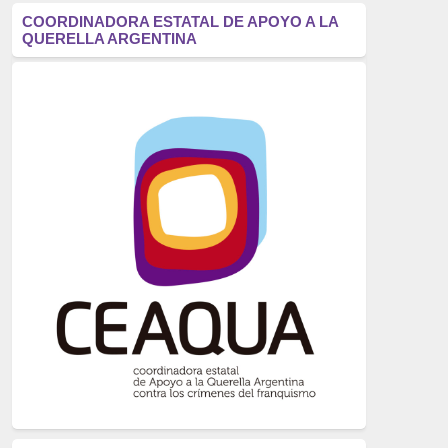
antifascismo
(1006)
COORDINADORA ESTATAL DE APOYO A LA
QUERELLA ARGENTINA
Eventos
(914)
Historia
(752)
Crímenes del franquismo
(721)
dictadura
(699)
Feminismo
(607)
neofranquismo
(567)
Justicia Universal
(527)
Derechos Humanos
(522)
Nacionalcatolicismo
(514)
Exilio
(506)