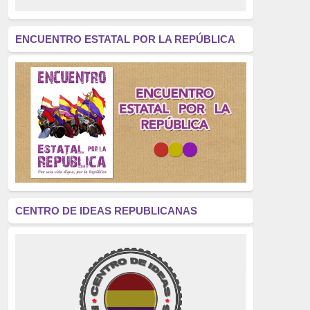
revolución
(312)
América Latina
(305)
ENCUENTRO ESTATAL POR LA REPÚBLICA
Exhumación
(304)
Golpe de Estado
(304)
Brigadas Internacionales
(303)
pensamiento
(294)
Revisionismo
(289)
La Transición
(275)
CENTRO DE IDEAS REPUBLICANAS
presos políticos
(273)
educación pública
(270)
La Izquierda
(260)