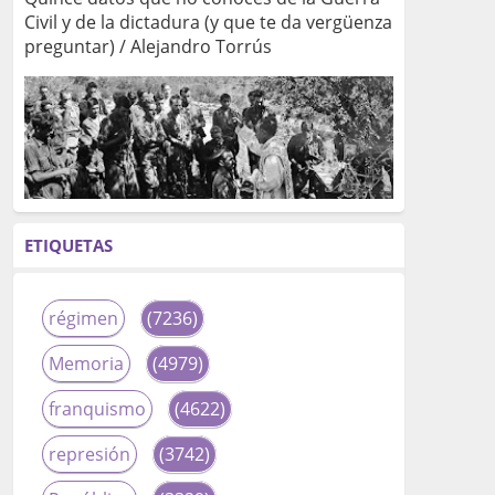
Civil y de la dictadura (y que te da vergüenza
preguntar) / Alejandro Torrús
ETIQUETAS
régimen
(7236)
Memoria
(4979)
franquismo
(4622)
represión
(3742)