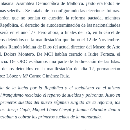
fantasmal Asamblea Democrática de Mallorca. ¡Esto era todo! Se
ás selectiva. Se trataba de ir configurando las elecciones futuras.
orden que no ponían en cuestión la reforma pactada, mientras
 República, el derecho de autodeterminación de las nacionalidades
sería en el año `77. Pero ahora, a finales del 76, en la cárcel de
ros detenidos en la manifestación que hubo el 12 de Noviembre.
ados Ramón Molina de Dios (el actual director del Museo de Arte
 Dolors Montero. De MCI habían cerrado a Isidre Forteza, el
ncia. De OEC estábamos una parte de la dirección de las Islas:
de los detenidos en la manifestación del día 12, permanecían
López López y Mª Carme Giménez Ruiz.
dia de la lucha por la República y el socialismo en el mismo
franquismo reciclado el reparto de sueldos y poltronas. Justo en
primeros sueldos del nuevo régimen surgido de la reforma, los
os. Josep Capó, Miquel López Crespí y Jaume Obrador iban a
pezaban a cobrar los primeros sueldos de la monarquía.