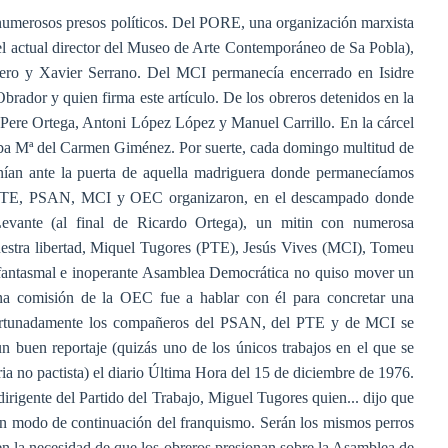
numerosos presos políticos. Del PORE, una organización marxista
el actual director del Museo de Arte Contemporáneo de Sa Pobla),
ro y Xavier Serrano. Del MCI permanecía encerrado en Isidre
ador y quien firma este artículo. De los obreros detenidos en la
Pere Ortega, Antoni López López y Manuel Carrillo. En la cárcel
aba Mª del Carmen Giménez. Por suerte, cada domingo multitud de
ían ante la puerta de aquella madriguera donde permanecíamos
El PTE, PSAN, MCI y OEC organizaron, en el descampado donde
evante (al final de Ricardo Ortega), un mitin con numerosa
nuestra libertad, Miquel Tugores (PTE), Jesús Vives (MCI), Tomeu
fantasmal e inoperante Asamblea Democrática no quiso mover un
na comisión de la OEC fue a hablar con él para concretar una
Afortunadamente los compañeros del PSAN, del PTE y de MCI se
n buen reportaje (quizás uno de los únicos trabajos en el que se
aria no pactista) el diario Última Hora del 15 de diciembre de 1976.
dirigente del Partido del Trabajo, Miguel Tugores quien... dijo que
un modo de continuación del franquismo. Serán los mismos perros
] en la necesidad de que los obreros presionan sobre la Asamblea de