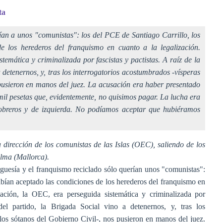
sta
ían a unos "comunistas": los del PCE de Santiago Carrillo, los
 los herederos del franquismo en cuanto a la legalización.
emática y criminalizada por fascistas y pactistas. A raíz de la
 detenernos, y, tras los interrogatorios acostumbrados -vísperas
 pusieron en manos del juez. La acusación era haber presentado
mil pesetas que, evidentemente, no quisimos pagar. La lucha era
 obreros y de izquierda. No podíamos aceptar que hubiéramos
dirección de los comunistas de las Islas (OEC), saliendo de los
lma (Mallorca).
guesía y el franquismo reciclado sólo querían unos "comunistas":
bían aceptado las condiciones de los herederos del franquismo en
zación, la OEC, era perseguida sistemática y criminalizada por
 del partido, la Brigada Social vino a detenernos, y, tras los
 los sótanos del Gobierno Civil-, nos pusieron en manos del juez.