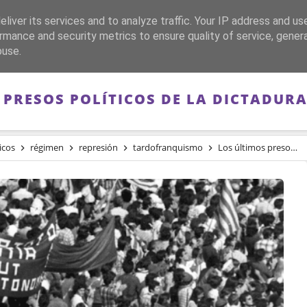
liver its services and to analyze traffic. Your IP address and us
CA
FRANQUISMO
GUERRA DE ESPAÑA
MEMORIA
rmance and security metrics to ensure quality of service, gene
buse.
 PRESOS POLÍTICOS DE LA DICTADUR
icos
régimen
represión
tardofranquismo
Los últimos presos políticos de la dictadura franquista