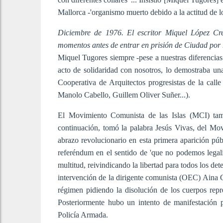
Mallorca -'organismo muerto debido a la actitud de lo
Diciembre de 1976. El escritor Miquel López Cr
momentos antes de entrar en prisión de Ciudad por h
Miquel Tugores siempre -pese a nuestras diferencias 
acto de solidaridad con nosotros, lo demostraba un
Cooperativa de Arquitectos progresistas de la call
Manolo Cabello, Guillem Oliver Suñer...).
El Movimiento Comunista de las Islas (MCI) tam
continuación, tomó la palabra Jesús Vivas, del Mov
abrazo revolucionario en esta primera aparición púb
referéndum en el sentido de 'que no podemos legaliz
multitud, reivindicando la libertad para todos los 
intervención de la dirigente comunista (OEC) Aina Go
régimen pidiendo la disolución de los cuerpos repre
Posteriormente hubo un intento de manifestación p
Policía Armada.