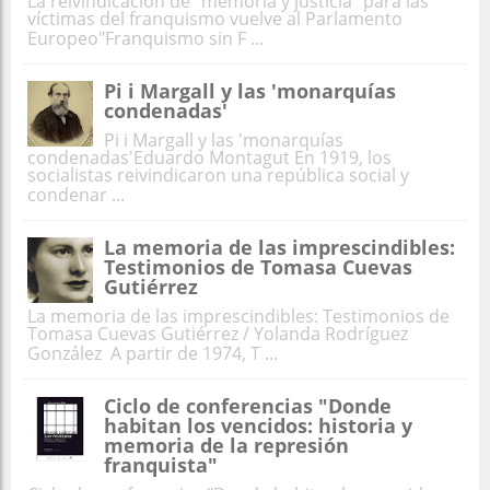
La reivindicación de "memoria y justicia" para las
víctimas del franquismo vuelve al Parlamento
Europeo"Franquismo sin F ...
Pi i Margall y las 'monarquías
condenadas'
Pi i Margall y las 'monarquías
condenadas'Eduardo Montagut En 1919, los
socialistas reivindicaron una república social y
condenar ...
La memoria de las imprescindibles:
Testimonios de Tomasa Cuevas
Gutiérrez
La memoria de las imprescindibles: Testimonios de
Tomasa Cuevas Gutiérrez / Yolanda Rodríguez
González A partir de 1974, T ...
Ciclo de conferencias "Donde
habitan los vencidos: historia y
memoria de la represión
franquista"