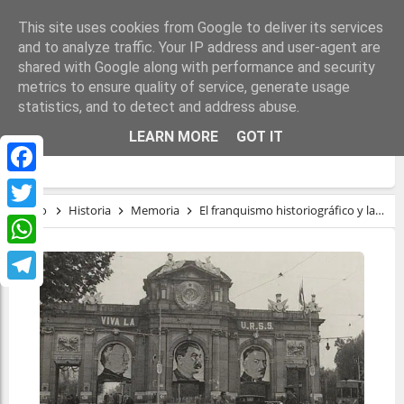
This site uses cookies from Google to deliver its services
and to analyze traffic. Your IP address and user-agent are
shared with Google along with performance and security
metrics to ensure quality of service, generate usage
statistics, and to detect and address abuse.
EL FRANQUISMO HISTORIOGRÁFICO Y LA
LEARN MORE
GOT IT
MEMORIA HISTÓRICA
Facebook
Inicio
Historia
Memoria
El franquismo historiográfico y la memoria histórica
Twitter
WhatsApp
Telegram